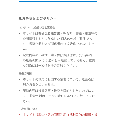
免責事項およびポリシー
コンテンツの位置づけと正確性
本サイトは有価証券報告書・IR資料・書籍・報道等の
公開情報をもとに作成した 個人の分析・整理であ
り、当該企業および関係者の公式見解ではありませ
ん。
記載内容の正確性・適時性は保証せず、提出後の訂正
や最新の開示には 必ずしも追従していません。重要
な判断には一次情報をご参照ください。
責任の範囲
本サイトの利用に起因する損害について、運営者は一
切の責任を負いません。
記載内容は投資助言・推奨を目的としたものではな
く、 投資判断はご自身の責任に基づいて行ってくだ
さい。
二次利用について
本サイト掲載の内容の商用利用（営利目的の転載・複