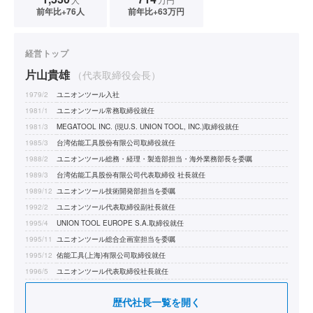
前年比+76人
前年比+63万円
経営トップ
片山貴雄
（代表取締役会長）
1979/2
ユニオンツール入社
1981/1
ユニオンツール常務取締役就任
1981/3
MEGATOOL INC. (現U.S. UNION TOOL, INC.)取締役就任
1985/3
台湾佑能工具股份有限公司取締役就任
1988/2
ユニオンツール総務・経理・製造部担当・海外業務部長を委嘱
1989/3
台湾佑能工具股份有限公司代表取締役 社長就任
1989/12
ユニオンツール技術開発部担当を委嘱
1992/2
ユニオンツール代表取締役副社長就任
1995/4
UNION TOOL EUROPE S.A.取締役就任
1995/11
ユニオンツール総合企画室担当を委嘱
1995/12
佑能工具(上海)有限公司取締役就任
1996/5
ユニオンツール代表取締役社長就任
2002/9
MEGATOOL INC. (現U.S. UNION TOOL, INC.)取締役社長就任
歴代社長一覧を開く
2014/2
ユニオンツール代表取締役会長就任(現任)