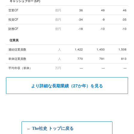
キャッシュフロー (CF)
営業CF
億円
36
49
46
投資CF
億円
-34
-9
-35
財務CF
億円
-18
-13
-10
従業員
連結従業員数
人
1,422
1,450
1,508
単体従業員数
人
770
791
813
平均年収（単体）
万円
—
—
—
より詳細な長期業績（27か年）を見る
← The社史 トップに戻る