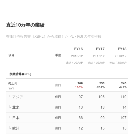
直近10カ年の業績
有価証券報告書（XBRL）から取得した PL・KGI の年次推移
FY16
FY17
FY18
項目
単位
2016/12
2017/12
2018/12
連結 / JGAAP
連結 / JGAAP
連結 / JGAAP
連
損益計算書 (PL)
売上高
208
233
245
億円
−17.4%
+12.1%
+5.4%
YoY
└
アジア
97
106
110
億円
└
北米
13
13
14
億円
└
日本
86
99
107
億円
└
欧州
12
15
15
億円