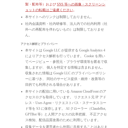
製・配布等）および
SNS 等への画像・スクリーンシ
ョットの転載はご遠慮ください
。
本サイトへのリンクは制限しておりません。
社内会議資料・社内研修等、法人内での社内利用（社
外への再配布を伴わないもの）は制限しておりませ
ん。
アクセス解析とプライバシー
本サイトは Google LLC が提供する Google Analytics 4
によりアクセス解析を行っています。 Cookie を用い
てページビュー・参照元・ブラウザ環境等を匿名で収
集しますが、 個人を特定する情報は含まれません。
収集された情報は Google LLC のプライバシーポリシ
ーに基づき、 同社のサービス提供・維持・改善等の
目的でも利用される場合があります。
本サイトの配信に用いている Amazon CloudFront のア
クセスログを取得しています。 リクエスト元 IP アド
レス・User-Agent・リクエストパス・ステータスコー
ド等を S3 に保存します。 AI クローラー（ClaudeBot,
GPTBot 等）と人間アクセスの比率把握、 不正アクセ
ス検知、配信品質改善のために利用しています。
収集データを運営者から外部に共有することはありま