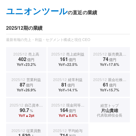
ユニオンツール
の直近の業績
2025/12期の業績
最新有報の売上・利益・セグメント構成と現任 CEO
2025/12
売上高
2025/12
売上総利益
2025/12
販売費及び一般管理費
402
161
74
億円
億円
億円
YoY+23.2%
YoY+22.5%
YoY+17.6%
2025/12
営業利益
2025/12
経常利益
2025/12
親会社株主に帰属する当期純利益
87
81
61
億円
億円
億円
YoY+26.9%
YoY+14.1%
YoY+15.7%
2025/12
自己資本比率
2025/12
現金同等物期末残高
経営トップ
90.7
164
片山貴雄
%
億円
代表取締役会長
YoY▲2pt
YoY▲8.6%
2025/12
従業員数
2025/12
平均給与
1,530
714
人
万円