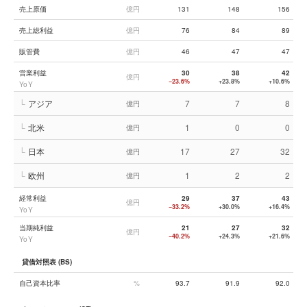
売上原価
億円
131
148
156
売上総利益
億円
76
84
89
販管費
億円
46
47
47
営業利益
30
38
42
億円
−23.6%
+23.8%
+10.6%
YoY
└
アジア
7
7
8
億円
└
北米
1
0
0
億円
└
日本
17
27
32
億円
└
欧州
1
2
2
億円
経常利益
29
37
43
億円
−33.2%
+30.0%
+16.4%
YoY
当期純利益
21
27
32
億円
−40.2%
+24.3%
+21.6%
YoY
貸借対照表 (BS)
自己資本比率
%
93.7
91.9
92.0