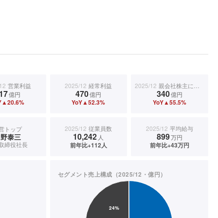
12
営業利益
2025/12
経常利益
2025/12
親会社株主に帰属する当期純利益
17
470
340
億円
億円
億円
Y▲20.6%
YoY▲52.3%
YoY▲55.5%
2025/12
従業員数
2025/12
平均給与
営トップ
10,242
899
島野泰三
人
万円
取締役社長
前年比+112人
前年比+43万円
セグメント売上構成（2025/12・億円）