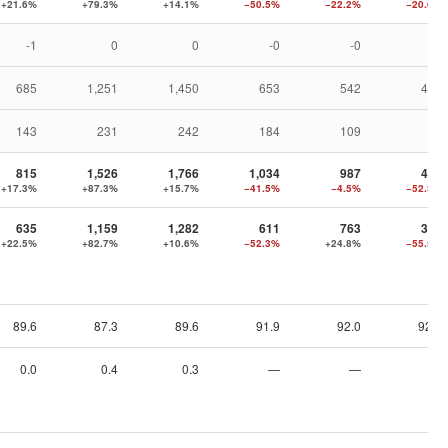
+21.6%
+79.3%
+14.1%
−50.5%
−22.2%
−20.6%
-1
0
0
-0
-0
-0
685
1,251
1,450
653
542
428
143
231
242
184
109
89
815
1,526
1,766
1,034
987
470
+17.3%
+87.3%
+15.7%
−41.5%
−4.5%
−52.3%
635
1,159
1,282
611
763
340
+22.5%
+82.7%
+10.6%
−52.3%
+24.8%
−55.5%
89.6
87.3
89.6
91.9
92.0
92.5
0.0
0.4
0.3
—
—
—