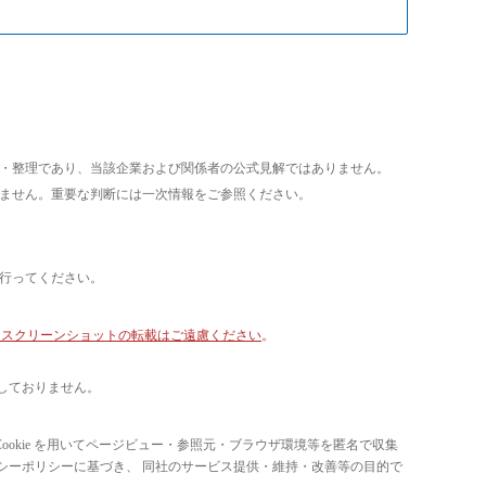
析・整理であり、当該企業および関係者の公式見解ではありません。
いません。重要な判断には一次情報をご参照ください。
て行ってください。
像・スクリーンショットの転載はご遠慮ください
。
しておりません。
ています。 Cookie を用いてページビュー・参照元・ブラウザ環境等を匿名で収集
ライバシーポリシーに基づき、 同社のサービス提供・維持・改善等の目的で