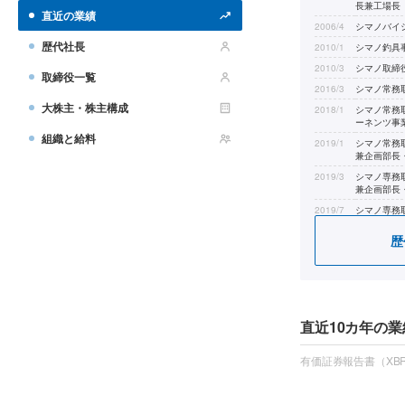
長兼工場長
直近の業績
2006/4
シマノバイ
歴代社長
2010/1
シマノ釣具
2010/3
シマノ取締
取締役一覧
2016/3
シマノ常務
大株主・株主構成
2018/1
シマノ常務
ーネンツ事
組織と給料
2019/1
シマノ常務
兼企画部長
2019/3
シマノ専務
兼企画部長
2019/7
シマノ専務
兼企画部長
歴
2021/1
シマノ専務
2021/3
シマノ代表取
直近10カ年の業
有価証券報告書（XBR