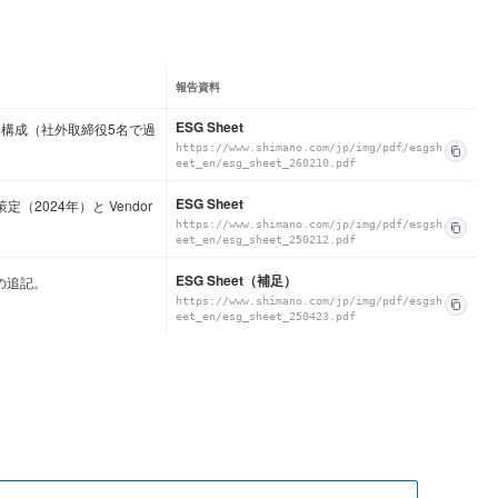
報告資料
ESG Sheet
会構成（社外取締役5名で過
https://www.shimano.com/jp/img/pdf/esgsh
eet_en/esg_sheet_260210.pdf
ESG Sheet
 策定（2024年）と Vendor
https://www.shimano.com/jp/img/pdf/esgsh
eet_en/esg_sheet_250212.pdf
ESG Sheet（補足）
）の追記。
https://www.shimano.com/jp/img/pdf/esgsh
eet_en/esg_sheet_250423.pdf