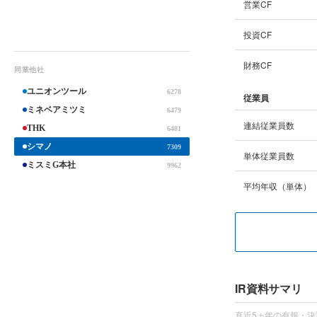
営業CF
投資CF
財務CF
同業他社
ユニオンツール
6278
従業員
ミネベアミツミ
6479
連結従業員数
THK
6481
シマノ
7309
単体従業員数
ミスミG本社
9962
平均年収（単体）
IR資料サマリ
直近5ヵ年の有報・決