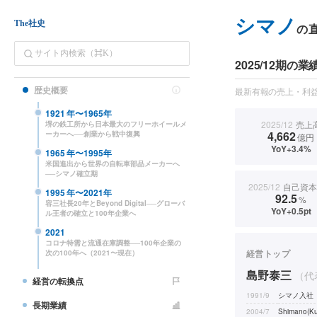
シマノ
The社史
の
2025/12期の業
歴史概要
最新有報の売上・利益
1921
年〜
1965
年
2025/12
売上
堺の鉄工所から日本最大のフリーホイールメ
4,662
ーカーへ──創業から戦中復興
億円
YoY+3.4%
1965
年〜
1995
年
米国進出から世界の自転車部品メーカーへ
──シマノ確立期
2025/12
自己資本
1995
年〜
2021
年
92.5
%
容三社長20年とBeyond Digital──グローバ
YoY+0.5pt
ル王者の確立と100年企業へ
2021
コロナ特需と流通在庫調整──100年企業の
経営トップ
次の100年へ（2021〜現在）
島野泰三
（代
経営の転換点
1991/9
シマノ入社
長期業績
2004/7
Shimano(Ku