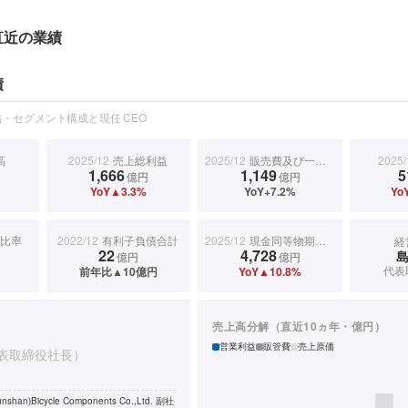
直近の業績
績
・セグメント構成と現任 CEO
高
2025/12
売上総利益
2025/12
販売費及び一般管理費
2025/
1,666
1,149
5
億円
億円
YoY▲3.3%
YoY+7.2%
Yo
比率
2022/12
有利子負債合計
2025/12
現金同等物期末残高
経
22
4,728
億円
億円
代表
前年比▲10億円
YoY▲10.8%
売上高分解（直近10ヵ年・億円）
営業利益
販管費
売上原価
表取締役社長）
nshan)Bicycle Components Co.,Ltd. 副社