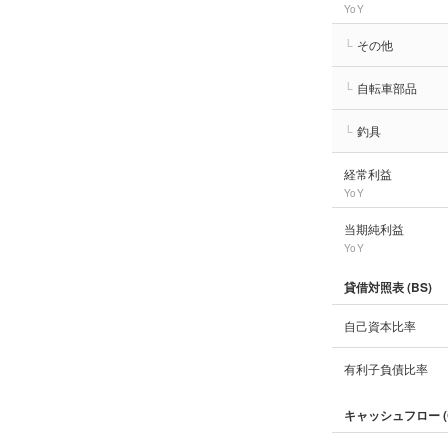
YoY
└
その他
└
自転車部品
└
釣具
経常利益
YoY
当期純利益
YoY
貸借対照表 (BS)
自己資本比率
有利子負債比率
キャッシュフロー (