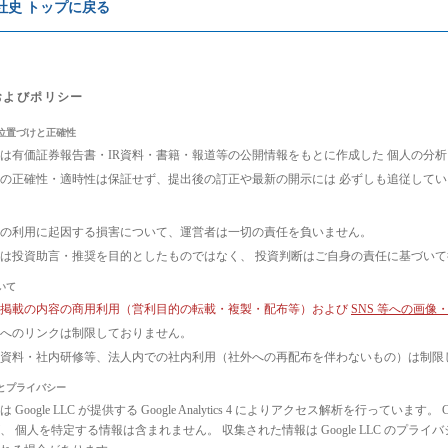
e社史 トップに戻る
およびポリシー
位置づけと正確性
は有価証券報告書・IR資料・書籍・報道等の公開情報をもとに作成した 個人の分
の正確性・適時性は保証せず、提出後の訂正や最新の開示には 必ずしも追従して
の利用に起因する損害について、運営者は一切の責任を負いません。
は投資助言・推奨を目的としたものではなく、 投資判断はご自身の責任に基づい
いて
ト掲載の内容の商用利用（営利目的の転載・複製・配布等）および
SNS 等への画
へのリンクは制限しておりません。
議資料・社内研修等、法人内での社内利用（社外への再配布を伴わないもの）は制限
とプライバシー
 Google LLC が提供する Google Analytics 4 によりアクセス解析を行っ
、 個人を特定する情報は含まれません。 収集された情報は Google LLC のプ