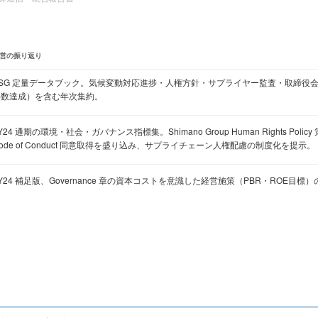
営の振り返り
ESG 定量データブック。気候変動対応進捗・人権方針・サプライヤー監査・取締役
半数達成）を含む年次集約。
Y24 通期の環境・社会・ガバナンス指標集。Shimano Group Human Rights Policy
ode of Conduct 同意取得を盛り込み、サプライチェーン人権配慮の制度化を提示。
Y24 補足版、Governance 章の資本コストを意識した経営施策（PBR・ROE目標