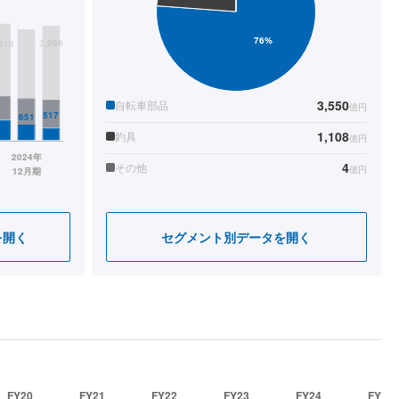
3,550
自転車部品
億円
1,108
釣具
億円
4
その他
億円
を開く
セグメント別データを開く
FY20
FY21
FY22
FY23
FY24
FY25