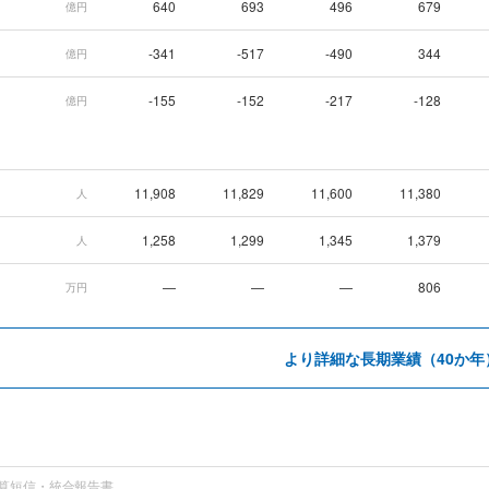
640
693
496
679
億円
-341
-517
-490
344
億円
-155
-152
-217
-128
億円
11,908
11,829
11,600
11,380
人
1,258
1,299
1,345
1,379
人
—
—
—
806
万円
より詳細な長期業績（40か年
算短信・統合報告書