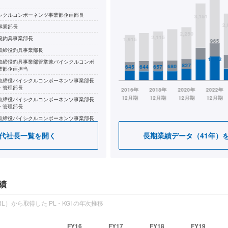
シクルコンポーネンツ事業部企画部長
事業部長
役釣具事業部長
取締役釣具事業部長
取締役釣具事業部管掌兼バイシクルコンポ
業部企画担当
取締役バイシクルコンポーネンツ事業部長
・管理部長
取締役バイシクルコンポーネンツ事業部長
・管理部長
取締役バイシクルコンポーネンツ事業部長
代社長一覧を開く
長期業績データ（41年）
取締役バイシクルコンポーネンツ事業部長
締役社長(現在)
績
L）から取得した PL・KGI の年次推移
FY16
FY17
FY18
FY19