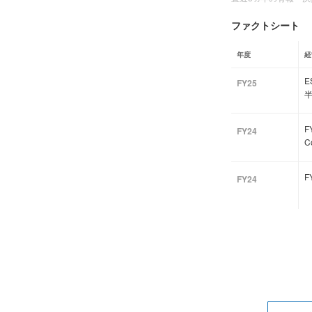
ファクトシート
年度
経
FY25
F
FY24
C
F
FY24