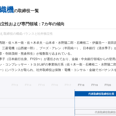
織機
の取締役一覧
 独立性および専門領域：7カ年の傾向
含む取締役の構成バランスと社外独立性
西朗・佐々木一衛・佐々木卓夫・山本卓・水野陽二郎・石﨑裕二・伊藤浩一・前田
、三菱電機（山西健一郎）、ブーズ・アレン（半田純一）、日本銀行（清水季子）
彦・寺師茂樹・熊倉和生）が複数取り込まれている。
季子（日本銀行出身、FY23〜）が選任されており、金融・中央銀行領域からの登
ン・コンプレッサー・トヨタL&Fの事業執行系（佐々木一衛・石﨑裕二・水野陽二
一）にバランスが取られ、社外取締役は保険・電機・コンサル・金融でガバナンス
FY13
FY14
FY15
FY16
FY17
FY18
FY19
FY20
代表取締役取締役社長
代表取締役取締役