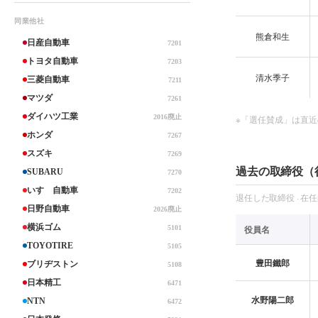
同業他社
熊倉和生
日産自動車
7201
トヨタ自動車
7203
清水季子
三菱自動車
7211
マツダ
7261
ダイハツ工業
2016廃止
※「選任賛成」は直近
ホンダ
7267
スズキ
7269
過去の取締役（
SUBARU
7270
いすゞ自動車
7202
退任した取締役 · 在
日野自動車
2026廃止
横浜ゴム
役員名
5101
TOYOTIRE
5105
豊田鐵郎
ブリヂストン
5108
日本精工
6471
水野陽二郎
NTN
6472