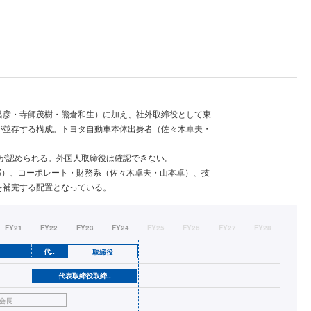
昌彦・寺師茂樹・熊倉和生）に加え、社外取締役として東
が並存する構成。トヨタ自動車本体出身者（佐々木卓夫・
用が認められる。外国人取締役は確認できない。
郎）、コーポレート・財務系（佐々木卓夫・山本卓）、技
を補完する配置となっている。
FY21
FY22
FY23
FY24
FY25
FY26
FY27
FY28
代..
取締役
代表取締役取締..
会長