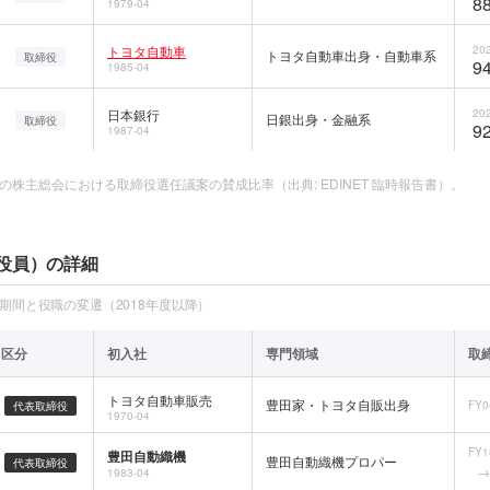
88
1979-04
トヨタ自動車
202
トヨタ自動車出身・自動車系
取締役
94
1985-04
日本銀行
202
日銀出身・金融系
取締役
92
1987-04
の株主総会における取締役選任議案の賛成比率（出典: EDINET 臨時報告書）。
役員）の詳細
任期間と役職の変遷（2018年度以降）
区分
初入社
専門領域
取
トヨタ自動車販売
豊田家・トヨタ自販出身
FY0
代表取締役
1970-04
FY1
豊田自動織機
豊田自動織機プロパー
代表取締役
1983-04