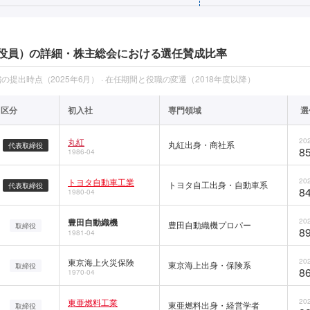
役員）の詳細・株主総会における選任賛成比率
提出時点（2025年6月） · 在任期間と役職の変遷（2018年度以降）
区分
初入社
専門領域
選
丸紅
202
丸紅出身・商社系
代表取締役
85
1986-04
トヨタ自動車工業
202
トヨタ自工出身・自動車系
代表取締役
84
1980-04
豊田自動織機
202
豊田自動織機プロパー
取締役
89
1981-04
東京海上火災保険
202
東京海上出身・保険系
取締役
86
1970-04
東亜燃料工業
202
東亜燃料出身・経営学者
取締役