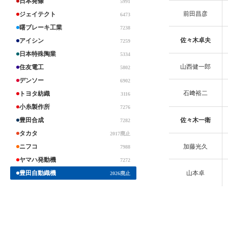
日本発條
5991
前田昌彦
ジェイテクト
6473
曙ブレーキ工業
7238
佐々木卓夫
アイシン
7259
日本特殊陶業
5334
山西健一郎
住友電工
5802
デンソー
6902
石﨑裕二
トヨタ紡織
3116
小糸製作所
7276
佐々木一衛
豊田合成
7282
タカタ
2017廃止
加藤光久
ニフコ
7988
ヤマハ発動機
7272
山本卓
豊田自動織機
2026廃止