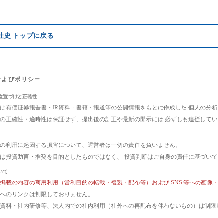
e社史 トップに戻る
およびポリシー
位置づけと正確性
は有価証券報告書・IR資料・書籍・報道等の公開情報をもとに作成した 個人の分
の正確性・適時性は保証せず、提出後の訂正や最新の開示には 必ずしも追従して
の利用に起因する損害について、運営者は一切の責任を負いません。
は投資助言・推奨を目的としたものではなく、 投資判断はご自身の責任に基づい
いて
ト掲載の内容の商用利用（営利目的の転載・複製・配布等）および
SNS 等への画
へのリンクは制限しておりません。
議資料・社内研修等、法人内での社内利用（社外への再配布を伴わないもの）は制限