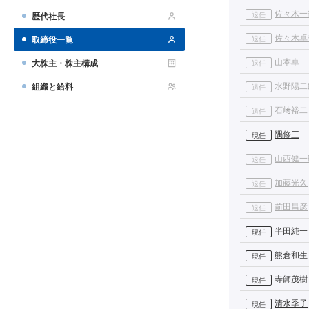
佐々木一
退任
歴代社長
佐々木卓
取締役一覧
退任
山本卓
大株主・株主構成
退任
水野陽二
組織と給料
退任
石﨑裕二
退任
隅修三
現任
山西健一
退任
加藤光久
退任
前田昌彦
退任
半田純一
現任
熊倉和生
現任
寺師茂樹
現任
清水季子
現任