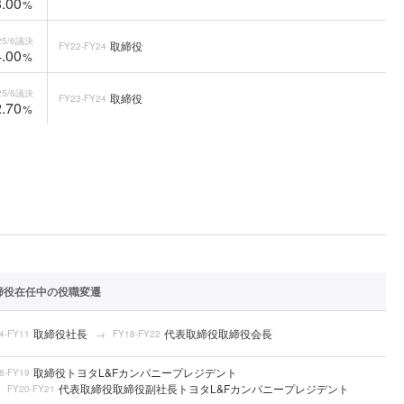
.00
%
5/6
議決
取締役
FY22-FY24
.00
%
5/6
議決
取締役
FY23-FY24
.70
%
締役在任中の役職変遷
取締役社長
代表取締役取締役会長
4-FY11
FY18-FY22
取締役トヨタL&Fカンパニープレジデント
8-FY19
代表取締役取締役副社長トヨタL&Fカンパニープレジデント
FY20-FY21