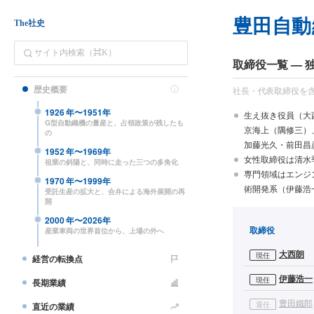
豊田自動
The社史
取締役一覧 —
歴史概要
社長・代表取締役を
1926
年〜
1951
年
生え抜き役員（大
G型自動織機の量産と、占領政策が残したも
京海上（隅修三）
の
加藤光久・前田昌
1952
年〜
1969
年
女性取締役は清水
祖業の斜陽と、同時に走った三つの多角化
専門領域はエンジ
1970
年〜
1999
年
術開発系（伊藤浩
受託生産の拡大と、合弁による海外展開の再
開
2000
年〜
2026
年
取締役
産業車両の世界首位から、上場の外へ
大西朗
現任
経営の転換点
伊藤浩一
現任
長期業績
豊田鐵郎
退任
直近の業績