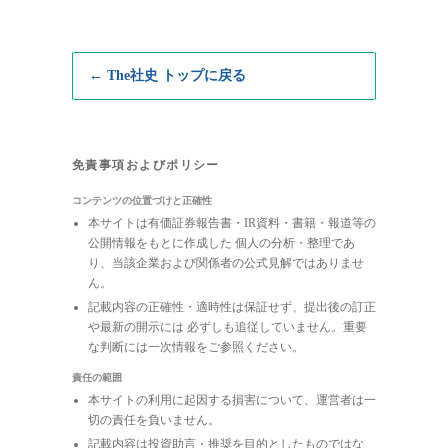
← The社史 トップに戻る
免責事項およびポリシー
コンテンツの位置づけと正確性
本サイトは有価証券報告書・IR資料・書籍・報道等の
公開情報をもとに作成した 個人の分析・整理であ
り、当該企業および関係者の公式見解ではありませ
ん。
記載内容の正確性・適時性は保証せず、提出後の訂正
や最新の開示には 必ずしも追従していません。重要
な判断には一次情報をご参照ください。
責任の範囲
本サイトの利用に起因する損害について、運営者は一
切の責任を負いません。
記載内容は投資助言・推奨を目的としたものではな