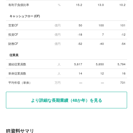
有利子負債比率
%
15.2
13.0
10.2
キャッシュフロー (CF)
営業CF
億円
50
100
101
投資CF
億円
-18
7
-12
財務CF
億円
-52
-40
-54
従業員
連結従業員数
人
5,617
5,650
5,794
単体従業員数
人
14
12
16
平均年収（単体）
万円
—
—
731
より詳細な長期業績（48か年）を見る
IR資料サマリ