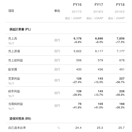
FY16
FY17
FY18
項目
単位
2017/3
2018/3
2019/3
連結 / JGAAP
連結 / JGAAP
連結 / JGAAP
連
損益計算書 (PL)
売上高
6,178
6,696
7,856
億円
+6.8%
+8.4%
+17.3%
YoY
売上原価
億円
5,622
6,117
7,177
売上総利益
億円
556
579
678
販管費
億円
430
436
451
営業利益
126
143
227
億円
+27.4%
+13.3%
+58.7%
YoY
経常利益
126
143
228
億円
+29.9%
+13.7%
+59.8%
YoY
当期純利益
75
105
168
億円
+41.8%
+41.0%
+59.3%
YoY
貸借対照表 (BS)
自己資本比率
%
24.4
25.3
25.7