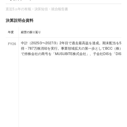
直近5ヵ年の有報・決算短信・統合報告書
決算説明会資料
年度
経営の振り返り
中計（2025/3〜2027/3）2年目で過去最高益を達成。期末配当を5
FY26
得・787万株消却を実行。事業領域拡大の第一歩としてBCC（株）との
で持株会社の商号を「MUSUBITE株式会社」、子会社DISを「DIS