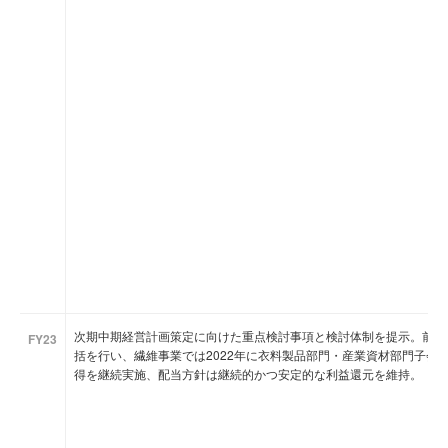
次期中期経営計画策定に向けた重点検討事項と検討体制を提示。前中
FY23
括を行い、繊維事業では2022年に衣料製品部門・産業資材部門子会
得を継続実施、配当方針は継続的かつ安定的な利益還元を維持。