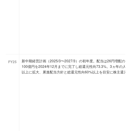
新中期経営計画（2025/3〜2027/3）の初年度。配当は26円増配の9
FY25
100億円を2024年12月までに完了し総還元性向73.3%。3ヵ年の人
以上に拡大、累進配当方針と総還元性向60%以上を目安に株主還元を