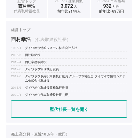
2026/3
従業員数
2026/3
平均給与
経営トップ
3,072
932
西村幸浩
人
万円
代表取締役社長
前年比+144人
前年比+69万円
経営トップ
西村幸浩
（代表取締役社長）
1985/4
ダイワボウ情報システム株式会社入社
2006/6
同社取締役
2012/4
同社常務取締役
2012/6
ダイワボウ常務執行役員
2017/6
ダイワボウ取締役常務執行役員 グループ本社担当 ダイワボウ情報システ
ム株式会社取締役
2018/6
ダイワボウ取締役専務執行役員
2020/4
ダイワボウ代表取締役社長（現）
歴代社長一覧を開く
売上高分解（直近10ヵ年・億円）