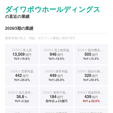
ダイワボウホールディングス
の直近の業績
2026/3期の業績
最新有報の売上・利益・セグメント構成と現任 CEO
2026/3
売上高
2026/3
売上総利益
2026/3
販売費及び一般管理費
13,509
946
505
億円
億円
億円
YoY+18.8%
YoY+18.6%
YoY+12.4%
2026/3
営業利益
2026/3
経常利益
2026/3
親会社株主に帰属する当期純利益
442
449
320
億円
億円
億円
YoY+26.6%
YoY+26.8%
YoY+29.4%
2026/3
自己資本比率
2026/3
有利子負債合計
2026/3
現金同等物期末残高
36.8
184
439
%
億円
億円
YoY+2.2pt
前年比▲23億円
YoY▲20.6%