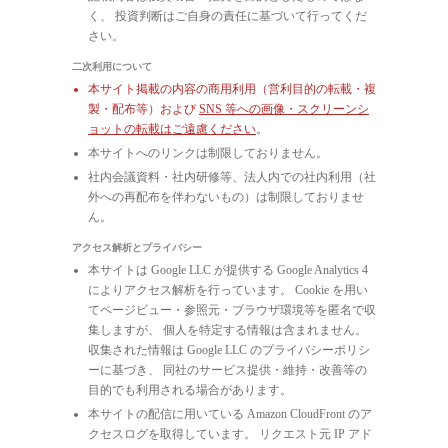
く、 投資判断はご自身の責任に基づいて行ってくだ
さい。
二次利用について
本サイト掲載の内容の商用利用（営利目的の転載・複
製・配布等）および
SNS 等への画像・スクリーンシ
ョットの転載はご遠慮ください
。
本サイトへのリンクは制限しておりません。
社内会議資料・社内研修等、法人内での社内利用（社
外への再配布を伴わないもの）は制限しておりませ
ん。
アクセス解析とプライバシー
本サイトは Google LLC が提供する Google Analytics 4
によりアクセス解析を行っています。 Cookie を用い
てページビュー・参照元・ブラウザ環境等を匿名で収
集しますが、 個人を特定する情報は含まれません。
収集された情報は Google LLC のプライバシーポリシ
ーに基づき、 同社のサービス提供・維持・改善等の
目的でも利用される場合があります。
本サイトの配信に用いている Amazon CloudFront のア
クセスログを取得しています。 リクエスト元 IP アド