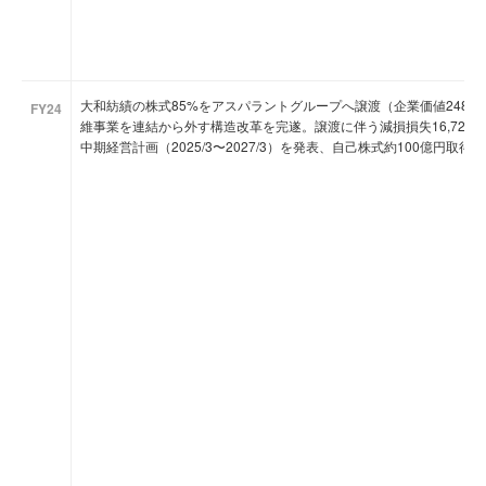
大和紡績の株式85%をアスパラントグループへ譲渡（企業価値248億円
FY24
維事業を連結から外す構造改革を完遂。譲渡に伴う減損損失16,723百
中期経営計画（2025/3〜2027/3）を発表、自己株式約100億円取得