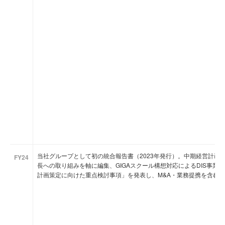
当社グループとして初の統合報告書（2023年発行）。中期経営計画（20
FY24
長への取り組みを軸に編集、GIGAスクール構想対応によるDIS事業の
計画策定に向けた重点検討事項」を発表し、M&A・業務提携を含む