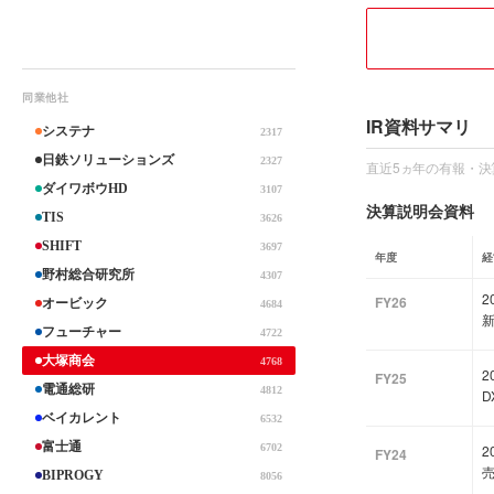
同業他社
IR資料サマリ
システナ
2317
日鉄ソリューションズ
2327
直近5ヵ年の有報・決
ダイワボウHD
3107
決算説明会資料
TIS
3626
SHIFT
3697
年度
経
野村総合研究所
4307
FY26
オービック
4684
フューチャー
4722
大塚商会
4768
FY25
電通総研
4812
ベイカレント
6532
富士通
6702
FY24
BIPROGY
8056