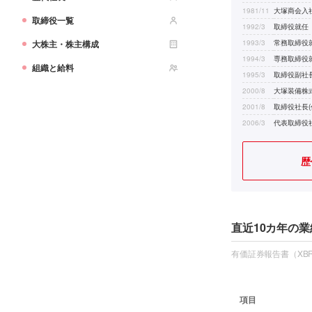
1981/11
大塚商会入
取締役一覧
1992/3
取締役就任
大株主・株主構成
1993/3
常務取締役
1994/3
専務取締役
組織と給料
1995/3
取締役副社長
2000/8
大塚装備株式
2001/8
取締役社長(
2006/3
代表取締役社
歴
直近10カ年の業
有価証券報告書（XBR
項目