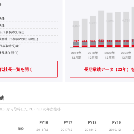
社
就任
就任
(代表取締役)就任
会社 代表取締役社長(現任)
代表取締役)就任
長就任(現任)
代社長一覧を開く
長期業績データ（22年）
績
L）から取得した PL・KGI の年次推移
FY16
FY17
FY18
FY19
単位
2016/12
2017/12
2018/12
2019/12