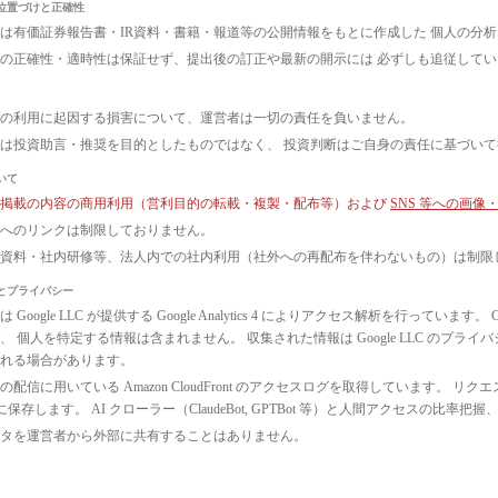
位置づけと正確性
は有価証券報告書・IR資料・書籍・報道等の公開情報をもとに作成した 個人の分
の正確性・適時性は保証せず、提出後の訂正や最新の開示には 必ずしも追従して
の利用に起因する損害について、運営者は一切の責任を負いません。
は投資助言・推奨を目的としたものではなく、 投資判断はご自身の責任に基づい
いて
ト掲載の内容の商用利用（営利目的の転載・複製・配布等）および
SNS 等への画
へのリンクは制限しておりません。
議資料・社内研修等、法人内での社内利用（社外への再配布を伴わないもの）は制限
とプライバシー
 Google LLC が提供する Google Analytics 4 によりアクセス解析を行っ
、 個人を特定する情報は含まれません。 収集された情報は Google LLC のプ
れる場合があります。
配信に用いている Amazon CloudFront のアクセスログを取得しています。 リクエ
3 に保存します。 AI クローラー（ClaudeBot, GPTBot 等）と人間アクセス
タを運営者から外部に共有することはありません。