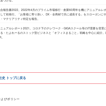
位置づける。
合報告書2022。2022年4月のプライム市場移行・創業60周年を機にアニュアル
として初発行。「お客様に寄り添い、DX・全商材で共に成長する」をスローガンに
置・マテリアリティ特定を報告。
アニュアルレポート2021。コロナ下のテレワーク・GIGAスクール等のIT需要を背
ーる・たよれーるのストック型ビジネスと「オフィスまるごと」戦略を中心に紹介。
R。
e社史 トップに戻る
およびポリシー