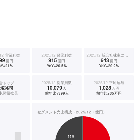
12
営業利益
2025/12
経常利益
2025/12
親会社株主に帰属する当期純利益
99
915
643
億円
億円
億円
oY+21%
YoY+20.5%
YoY+20.2%
2025/12
従業員数
2025/12
平均給与
営トップ
10,079
1,028
大塚裕司
人
万円
取締役社長
前年比+399人
前年比+35万円
セグメント売上構成（2025/12・億円）