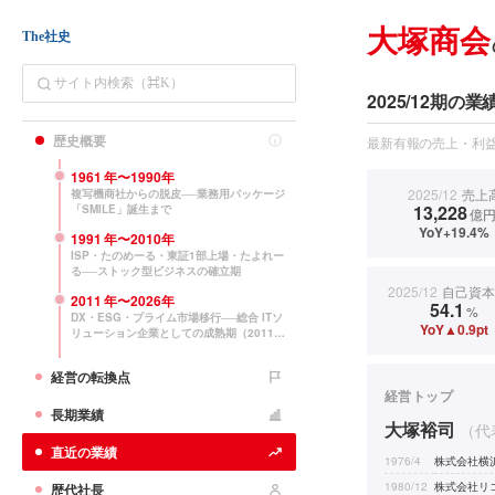
大塚商会
The社史
2025/12期の業
歴史概要
最新有報の売上・利益
1961
年〜
1990
年
2025/12
売上
複写機商社からの脱皮──業務用パッケージ
13,228
「SMILE」誕生まで
億
YoY+19.4%
1991
年〜
2010
年
ISP・たのめーる・東証1部上場・たよれー
る──ストック型ビジネスの確立期
2025/12
自己資本
2011
年〜
2026
年
54.1
%
DX・ESG・プライム市場移行──総合 ITソ
YoY▲0.9pt
リューション企業としての成熟期（2011〜
現在）
経営の転換点
経営トップ
長期業績
大塚裕司
（代
直近の業績
1976/4
株式会社横
1980/12
株式会社リ
歴代社長