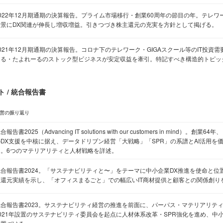
2022年12月期通期の決算報告。プライム市場移行・創業60周年の節目の年。テレ
背景にDX関連が伸長し増収増益。引きつづき株主還元の充実を方針として掲げる。
021年12月期通期の決算報告。コロナ下のテレワーク・GIGAスクール等のIT投資
ーる・たよれーるのストック型ビジネスが安定収益を牽引。特記すべき構造的トピッ
 / 統合報告書
営の振り返り
合報告書2025（Advancing IT solutions with our customers in mind）
のDX支援を中核に据え、データドリブン経営「大戦略」「SPR」の系譜とAI活用を
る。6つのマテリアリティと人材戦略を詳述。
統合報告書2024。「サステナビリティと〜」をテーマに中小企業DX推進を使命と位
主還元実績を示し、「オフィスまるごと」での幅広いIT商材提供と顧客との関係創り
統合報告書2023。サステナビリティ経営の推進を前面に、パーパス・マテリアリティ
2021年設置のサステナビリティ委員会を起点に人材体系改革・SPR強化を進め、中