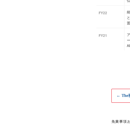
統
FY22
FY21
A
← Th
免責事項