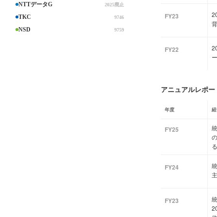
NTTデータG
2025廃止
FY23
TKC
9746
NSD
9759
2
FY22
アニュアルレポート
年度
経
統
FY25
FY24
FY23