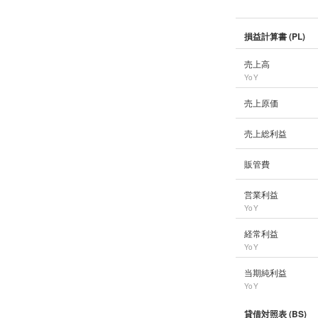
損益計算書 (PL)
売上高
YoY
売上原価
売上総利益
販管費
営業利益
YoY
経常利益
YoY
当期純利益
YoY
貸借対照表 (BS)