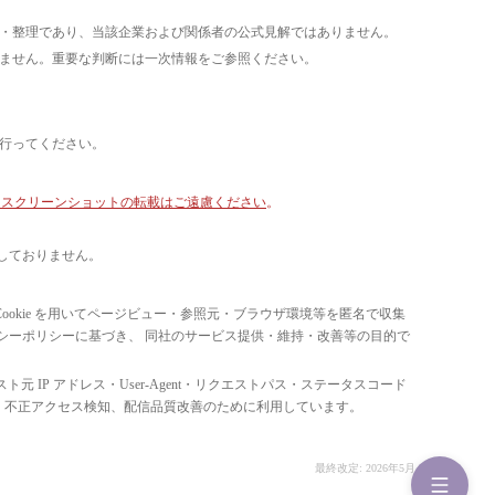
析・整理であり、当該企業および関係者の公式見解ではありません。
いません。重要な判断には一次情報をご参照ください。
て行ってください。
像・スクリーンショットの転載はご遠慮ください
。
しておりません。
ています。 Cookie を用いてページビュー・参照元・ブラウザ環境等を匿名で収集
ライバシーポリシーに基づき、 同社のサービス提供・維持・改善等の目的で
スト元 IP アドレス・User-Agent・リクエストパス・ステータスコード
の比率把握、 不正アクセス検知、配信品質改善のために利用しています。
最終改定: 2026年5月