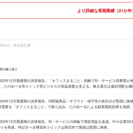
より詳細な長期業績（21か年
算短信・統合報告書
営の振り返り
2025年12月期通期の決算報告。「オフィスまるごと」戦略でSI・サービス両事業が
新、たのめーる等ストック型ビジネスが収益基盤を支える。株主還元は連続増配を継
2024年12月期通期の決算報告。SI関連商品・サプライ・保守等の各区分が堅調に推
DX需要を「オフィスまるごと」で取り込み、たのめーるによる顧客開拓効果を強調
2023年12月期通期の決算報告。SI・サービスの両輪で増収増益を達成。中小企業D
売りを推進。特記すべき構造的トピックは限定的で業績は堅調に推移。