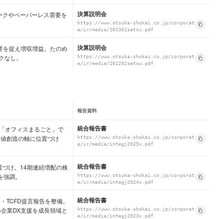
決算説明会
ワークやペーパーレス需要を
https://www.otsuka-shokai.co.jp/corporat
e/ir/media/202302setsu.pdf
決算説明会
需要を捉え増収増益。たのめ
クなし。
https://www.otsuka-shokai.co.jp/corporat
e/ir/media/202202setsu.pdf
報告資料
統合報告書
。創業64年、「オフィスまるごと」で
価値創造の軸に位置づけ
https://www.otsuka-shokai.co.jp/corporat
e/ir/media/integj2025v.pdf
統合報告書
置づけ。14期連続増配の株
を強調。
https://www.otsuka-shokai.co.jp/corporat
e/ir/media/integj2024v.pdf
統合報告書
・TCFD提言報告を整備。
小企業DX支援を成長領域と
https://www.otsuka-shokai.co.jp/corporat
e/ir/media/integj2023v.pdf