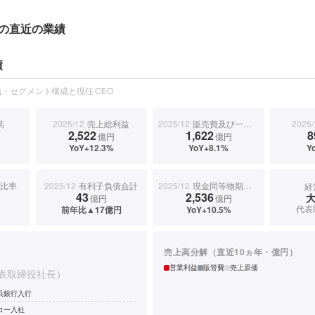
の直近の業績
績
・セグメント構成と現任 CEO
高
2025/12
売上総利益
2025/12
販売費及び一般管理費
2025/
2,522
1,622
8
円
億円
億円
YoY+12.3%
YoY+8.1%
Y
比率
2025/12
有利子負債合計
2025/12
現金同等物期末残高
経
43
2,536
億円
億円
代表
前年比▲17億円
YoY+10.5%
売上高分解（直近10ヵ年・億円）
営業利益
販管費
売上原価
表取締役社長）
浜銀行入行
コー入社