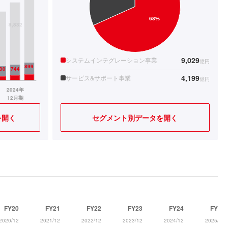
9,029
システムインテグレーション事業
億円
4,199
サービス&サポート事業
億円
を開く
セグメント別データを開く
FY20
FY21
FY22
FY23
FY24
FY25
2020/12
2021/12
2022/12
2023/12
2024/12
2025/12