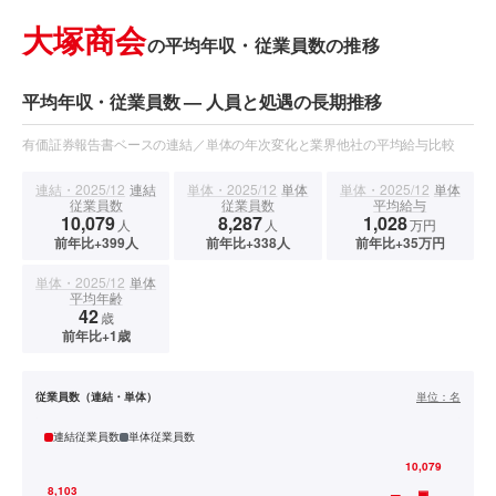
大塚商会
の平均年収・従業員数の推移
平均年収・従業員数 — 人員と処遇の長期推移
有価証券報告書ベースの連結／単体の年次変化と業界他社の平均給与比較
連結・2025/12
連結
単体・2025/12
単体
単体・2025/12
単体
従業員数
従業員数
平均給与
10,079
8,287
1,028
人
人
万円
前年比+399人
前年比+338人
前年比+35万円
単体・2025/12
単体
平均年齢
42
歳
前年比+1歳
従業員数（連結・単体）
単位：
名
連結従業員数
単体従業員数