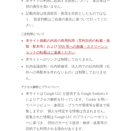
本サイトの利用に起因する損害について、運営者は一
切の責任を負いません。
記載内容は投資助言・推奨を目的としたものではな
く、 投資判断はご自身の責任に基づいて行ってくだ
さい。
二次利用について
本サイト掲載の内容の商用利用（営利目的の転載・複
製・配布等）および
SNS 等への画像・スクリーンシ
ョットの転載はご遠慮ください
。
本サイトへのリンクは制限しておりません。
社内会議資料・社内研修等、法人内での社内利用（社
外への再配布を伴わないもの）は制限しておりませ
ん。
アクセス解析とプライバシー
本サイトは Google LLC が提供する Google Analytics 4
によりアクセス解析を行っています。 Cookie を用い
てページビュー・参照元・ブラウザ環境等を匿名で収
集しますが、 個人を特定する情報は含まれません。
収集された情報は Google LLC のプライバシーポリシ
ーに基づき、 同社のサービス提供・維持・改善等の
目的でも利用される場合があります。