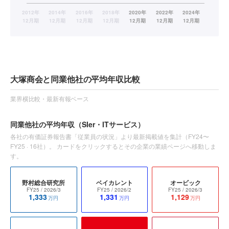
大塚商会と同業他社の平均年収比較
業界横比較・最新有報ベース
同業他社の平均年収
（SIer・ITサービス）
各社の有価証券報告書「従業員の状況」より最新掲載値を集計（
FY24〜
FY25
·
16
社）。 カードをクリックするとその企業の業績ページへ移動しま
す。
野村総合研究所
ベイカレント
オービック
FY25
/ 2026/3
FY25
/ 2026/2
FY25
/ 2026/3
1,333
1,331
1,129
万円
万円
万円