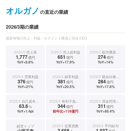
オルガノ
の直近の業績
2026/3期の業績
最新有報の売上・利益・セグメント構成と現任 CEO
2026/3
売上高
2026/3
売上総利益
2026/3
販売費及び一般管理費
1,777
651
274
億円
億円
億円
YoY+8.8%
YoY+17.9%
YoY+14%
2026/3
営業利益
2026/3
経常利益
2026/3
親会社株主に帰属する当期純利益
376
381
284
億円
億円
億円
YoY+21%
YoY+20.5%
YoY+17.6%
2026/3
自己資本比率
2026/3
有利子負債合計
2026/3
現金同等物期末残高
63.6
344
311
%
億円
億円
YoY+1.4pt
前年比+118億円
YoY+85.4%
2026/3
従業員数
2026/3
平均給与
経営トップ
2,658
1,037
山田正幸
人
万円