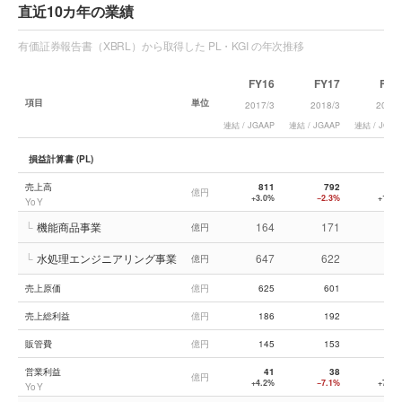
直近10カ年の業績
有価証券報告書（XBRL）から取得した PL・KGI の年次推移
FY16
FY17
FY1
項目
単位
2017/3
2018/3
2019/
連結 / JGAAP
連結 / JGAAP
連結 / JGAA
損益計算書 (PL)
売上高
811
792
92
億円
+3.0%
−2.3%
+16.5
YoY
└
機能商品事業
164
171
18
億円
└
水処理エンジニアリング事業
647
622
73
億円
売上原価
億円
625
601
69
売上総利益
億円
186
192
22
販管費
億円
145
153
16
営業利益
41
38
6
億円
+4.2%
−7.1%
+71.6
YoY