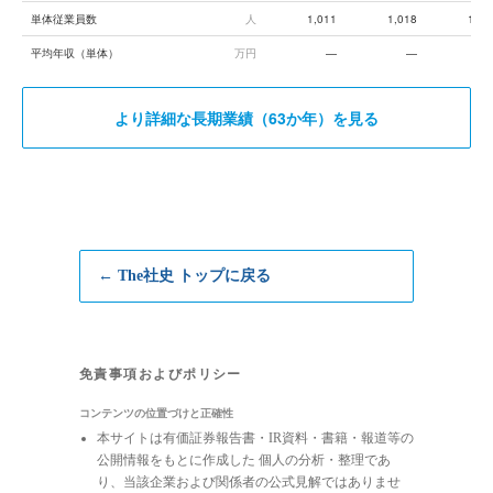
単体従業員数
人
1,011
1,018
1,02
平均年収（単体）
万円
—
—
73
より詳細な長期業績（63か年）を見る
← The社史 トップに戻る
免責事項およびポリシー
コンテンツの位置づけと正確性
本サイトは有価証券報告書・IR資料・書籍・報道等の
公開情報をもとに作成した 個人の分析・整理であ
り、当該企業および関係者の公式見解ではありませ