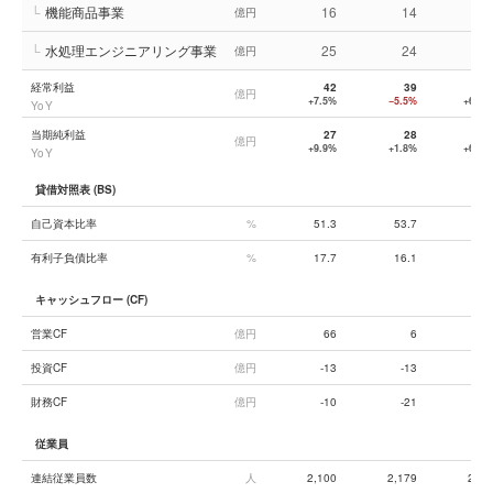
└
機能商品事業
16
14
1
億円
└
水処理エンジニアリング事業
25
24
5
億円
経常利益
42
39
6
億円
+7.5%
−5.5%
+66.2
YoY
当期純利益
27
28
4
億円
+9.9%
+1.8%
+60.1
YoY
貸借対照表 (BS)
自己資本比率
%
51.3
53.7
54.
有利子負債比率
%
17.7
16.1
13.
キャッシュフロー (CF)
営業CF
億円
66
6
5
投資CF
億円
-13
-13
-
財務CF
億円
-10
-21
-2
従業員
連結従業員数
人
2,100
2,179
2,18