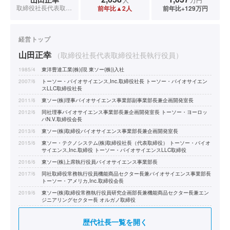
取締役社長代表取締役社長執行役員
前年比▲2人
前年比+129万円
経営トップ
山田正幸
（取締役社長代表取締役社長執行役員）
1985/4
東洋曹達工業(株)(現 東ソー(株))入社
2007/6
トーソー・バイオサイエンス,Inc.取締役社長 トーソー・バイオサイエン
スLLC取締役社長
2011/6
東ソー(株)理事バイオサイエンス事業部副事業部長兼企画開発室長
2012/6
同社理事バイオサイエンス事業部長兼企画開発室長 トーソー・ヨーロッ
パN.V.取締役会長
2013/6
東ソー(株)取締役バイオサイエンス事業部長兼企画開発室長
2015/6
東ソー・テクノシステム(株)取締役社長（代表取締役） トーソー・バイオ
サイエンス,Inc.取締役 トーソー・バイオサイエンスLLC取締役
2016/6
東ソー(株)上席執行役員バイオサイエンス事業部長
2017/6
同社取締役常務執行役員機能商品セクター長兼バイオサイエンス事業部長
トーソー・アメリカ,Inc.取締役会長
2019/6
東ソー(株)取締役常務執行役員研究企画部長兼機能商品セクター長兼エン
ジニアリングセクター長 オルガノ取締役
2021/6
オルガノ取締役専務執行役員
歴代社長一覧を開く
2022/6
オルガノ取締役社長（代表取締役）社長執行役員（現在）