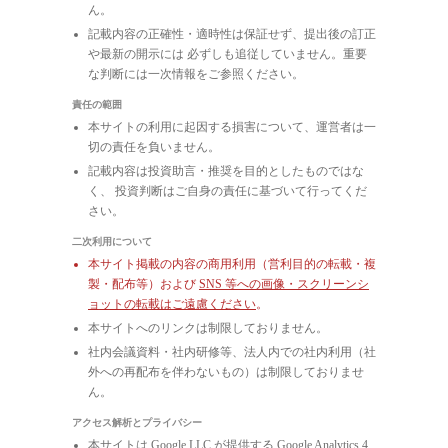
ん。
記載内容の正確性・適時性は保証せず、提出後の訂正
や最新の開示には 必ずしも追従していません。重要
な判断には一次情報をご参照ください。
責任の範囲
本サイトの利用に起因する損害について、運営者は一
切の責任を負いません。
記載内容は投資助言・推奨を目的としたものではな
く、 投資判断はご自身の責任に基づいて行ってくだ
さい。
二次利用について
本サイト掲載の内容の商用利用（営利目的の転載・複
製・配布等）および
SNS 等への画像・スクリーンシ
ョットの転載はご遠慮ください
。
本サイトへのリンクは制限しておりません。
社内会議資料・社内研修等、法人内での社内利用（社
外への再配布を伴わないもの）は制限しておりませ
ん。
アクセス解析とプライバシー
本サイトは Google LLC が提供する Google Analytics 4