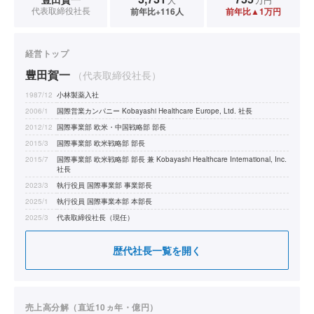
代表取締役社長
前年比+116人
前年比▲1万円
経営トップ
豊田賀一
（代表取締役社長）
1987/12
小林製薬入社
2006/1
国際営業カンパニー Kobayashi Healthcare Europe, Ltd. 社長
2012/12
国際事業部 欧米・中国戦略部 部長
2015/3
国際事業部 欧米戦略部 部長
2015/7
国際事業部 欧米戦略部 部長 兼 Kobayashi Healthcare International, Inc.
社長
2023/3
執行役員 国際事業部 事業部長
2025/1
執行役員 国際事業本部 本部長
2025/3
代表取締役社長（現任）
歴代社長一覧を開く
売上高分解（直近10ヵ年・億円）