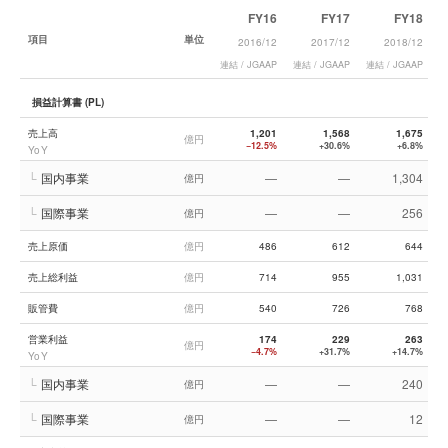
FY16
FY17
FY18
項目
単位
2016/12
2017/12
2018/12
連結 / JGAAP
連結 / JGAAP
連結 / JGAAP
連
損益計算書 (PL)
売上高
1,201
1,568
1,675
億円
−12.5%
+30.6%
+6.8%
YoY
└
国内事業
—
—
1,304
億円
└
国際事業
—
—
256
億円
売上原価
億円
486
612
644
売上総利益
億円
714
955
1,031
販管費
億円
540
726
768
営業利益
174
229
263
億円
−4.7%
+31.7%
+14.7%
YoY
└
国内事業
—
—
240
億円
└
国際事業
—
—
12
億円