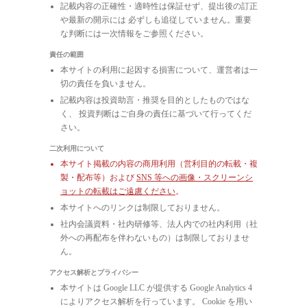
記載内容の正確性・適時性は保証せず、提出後の訂正
や最新の開示には 必ずしも追従していません。重要
な判断には一次情報をご参照ください。
責任の範囲
本サイトの利用に起因する損害について、運営者は一
切の責任を負いません。
記載内容は投資助言・推奨を目的としたものではな
く、 投資判断はご自身の責任に基づいて行ってくだ
さい。
二次利用について
本サイト掲載の内容の商用利用（営利目的の転載・複
製・配布等）および
SNS 等への画像・スクリーンシ
ョットの転載はご遠慮ください
。
本サイトへのリンクは制限しておりません。
社内会議資料・社内研修等、法人内での社内利用（社
外への再配布を伴わないもの）は制限しておりませ
ん。
アクセス解析とプライバシー
本サイトは Google LLC が提供する Google Analytics 4
によりアクセス解析を行っています。 Cookie を用い