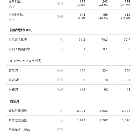
経常利益
195
242
274
億円
+8.6%
+24.1%
+13.2%
YoY
当期純利益
143
159
180
億円
+6.3%
+10.8%
+13.6%
YoY
貸借対照表 (BS)
自己資本比率
%
71.2
70.3
72.7
有利子負債比率
%
0.1
0.1
0.2
キャッシュフロー (CF)
営業CF
億円
161
224
200
投資CF
億円
-5
70
-81
財務CF
億円
-119
-92
-43
従業員
連結従業員数
人
2,994
3,033
3,271
単体従業員数
人
1,223
1,267
1,346
平均年収（単体）
万円
—
—
—