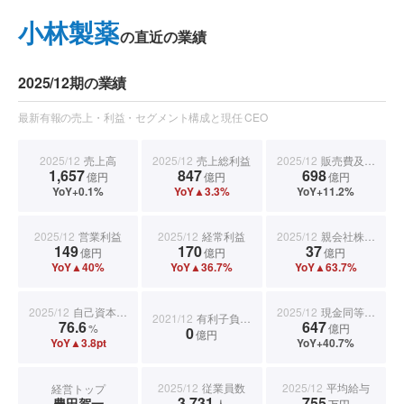
小林製薬
の直近の業績
2025/12期の業績
最新有報の売上・利益・セグメント構成と現任 CEO
2025/12
売上高
2025/12
売上総利益
2025/12
販売費及び一般管理費
1,657
847
698
億円
億円
億円
YoY+0.1%
YoY▲3.3%
YoY+11.2%
2025/12
営業利益
2025/12
経常利益
2025/12
親会社株主に帰属する当期純利益
149
170
37
億円
億円
億円
YoY▲40%
YoY▲36.7%
YoY▲63.7%
2025/12
自己資本比率
2025/12
現金同等物期末残高
2021/12
有利子負債合計
76.6
647
%
億円
0
億円
YoY▲3.8pt
YoY+40.7%
2025/12
従業員数
2025/12
平均給与
経営トップ
3,731
755
豊田賀一
人
万円