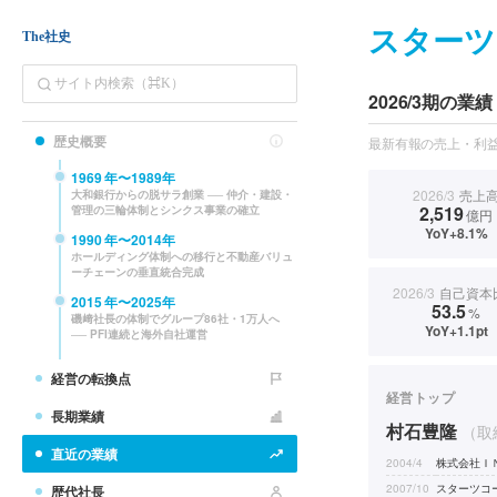
スターツ
The社史
2026/3期の業績
歴史概要
最新有報の売上・利益
1969
年〜
1989
年
2026/3
売上
大和銀行からの脱サラ創業 ── 仲介・建設・
2,519
管理の三輪体制とシンクス事業の確立
億円
YoY+8.1%
1990
年〜
2014
年
ホールディング体制への移行と不動産バリュ
ーチェーンの垂直統合完成
2026/3
自己資本
2015
年〜
2025
年
53.5
%
磯﨑社長の体制でグループ86社・1万人へ
YoY+1.1pt
── PFI連続と海外自社運営
経営の転換点
経営トップ
長期業績
村石豊隆
（取
直近の業績
2004/4
株式会社Ｉ
2007/10
スターツコ
歴代社長