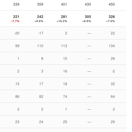
339
359
401
430
450
221
242
281
305
326
−7.7%
+9.6%
+16.2%
+8.6%
+7.0%
+1
-20
-17
2
—
22
99
110
113
—
134
1
8
15
—
26
2
3
16
—
-2
15
17
18
—
32
86
82
74
—
64
2
2
1
—
2
23
24
25
—
29