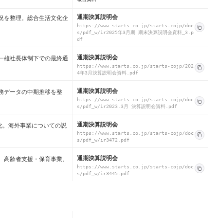
通期決算説明会
概況を整理。総合生活文化企
https://www.starts.co.jp/starts-cojp/doc
s/pdf_w/ir2025年3月期 期末決算説明会資料_3.p
df
通期決算説明会
﨑一雄社長体制下での最終通
https://www.starts.co.jp/starts-cojp/202
4年3月決算説明会資料.pdf
通期決算説明会
財務データの中期推移を整
https://www.starts.co.jp/starts-cojp/doc
s/pdf_w/ir2023.3月 決算説明会資料.pdf
通期決算説明会
強化。海外事業についての説
https://www.starts.co.jp/starts-cojp/doc
s/pdf_w/ir3472.pdf
通期決算説明会
後、高齢者支援・保育事業、
https://www.starts.co.jp/starts-cojp/doc
s/pdf_w/ir3445.pdf