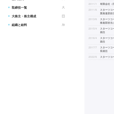
2011/1
有限会社（
取締役一覧
2011/6
スターツコ
業推進部担
大株主・株主構成
2013/6
スターツコ
推進部担当
組織と給料
2015/4
スターツコ
就任
2016/4
スターツコ
就任
2017/7
スターツコ
長就任
2022/6
スターツコ
2024/7
スターツコ
任）