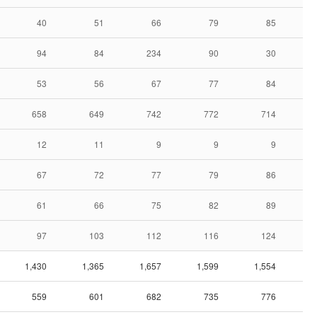
40
51
66
79
85
94
84
234
90
30
53
56
67
77
84
658
649
742
772
714
12
11
9
9
9
67
72
77
79
86
61
66
75
82
89
97
103
112
116
124
1,430
1,365
1,657
1,599
1,554
1
559
601
682
735
776