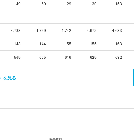
-49
-60
-129
30
-153
4,738
4,729
4,742
4,672
4,683
4
143
144
155
155
163
569
555
616
629
632
）を見る
報告資料