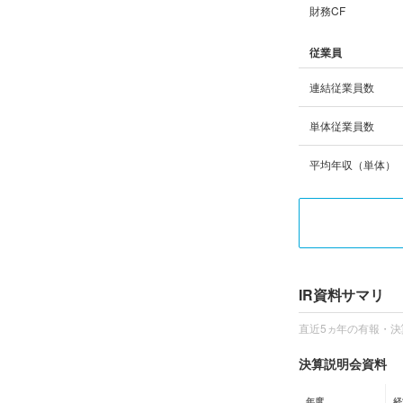
財務CF
従業員
連結従業員数
単体従業員数
平均年収（単体）
IR資料サマリ
直近5ヵ年の有報・決
決算説明会資料
年度
経