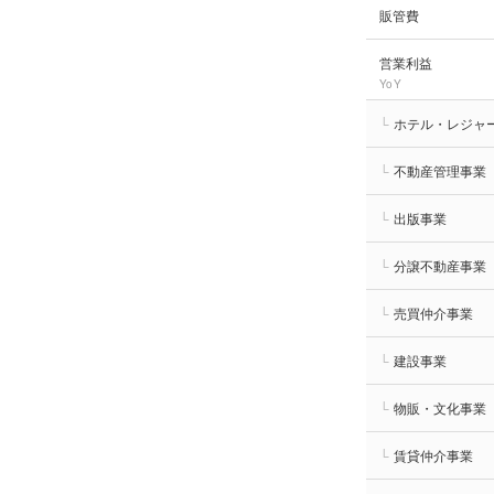
販管費
営業利益
YoY
└
ホテル・レジャ
└
不動産管理事業
└
出版事業
└
分譲不動産事業
└
売買仲介事業
└
建設事業
└
物販・文化事業
└
賃貸仲介事業