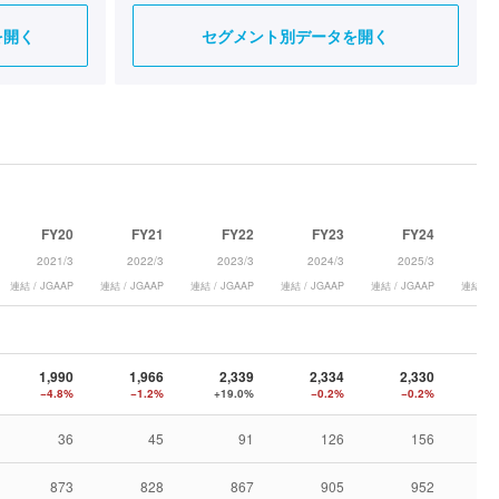
を開く
セグメント別データを開く
FY20
FY21
FY22
FY23
FY24
2021/3
2022/3
2023/3
2024/3
2025/3
2
連結 / JGAAP
連結 / JGAAP
連結 / JGAAP
連結 / JGAAP
連結 / JGAAP
連結 / 
1,990
1,966
2,339
2,334
2,330
2
−4.8%
−1.2%
+19.0%
−0.2%
−0.2%
+
36
45
91
126
156
873
828
867
905
952
1