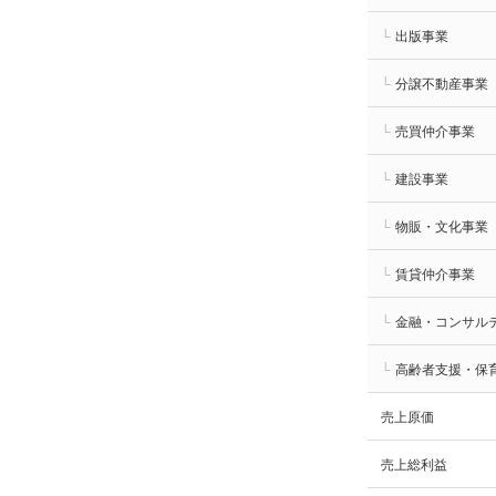
└
出版事業
└
分譲不動産事業
└
売買仲介事業
└
建設事業
└
物販・文化事業
└
賃貸仲介事業
└
金融・コンサル
└
高齢者支援・保
売上原価
売上総利益