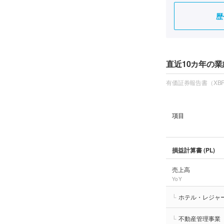
歴
直近10カ年の業
有価証券報告書（XBR
項目
損益計算書 (PL)
売上高
YoY
└
ホテル・レジャ
└
不動産管理事業