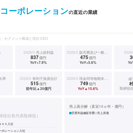
コーポレーション
の直近の業績
・セグメント構成と現任 CEO
高
2026/3
売上総利益
2026/3
販売費及び一般管理費
2026
837
475
3
億円
億円
YoY+7.9%
YoY+5.6%
Yo
比率
2026/3
有利子負債合計
2026/3
現金同等物期末残高
経
515
749
億円
億円
取締役
前年比▲20億円
YoY▲15.6%
売上高分解（直近10ヵ年・億円）
営業利益
販管費
売上原価
締役社長代表取締役）
ＮＡＸ入社
ーポレーション入社