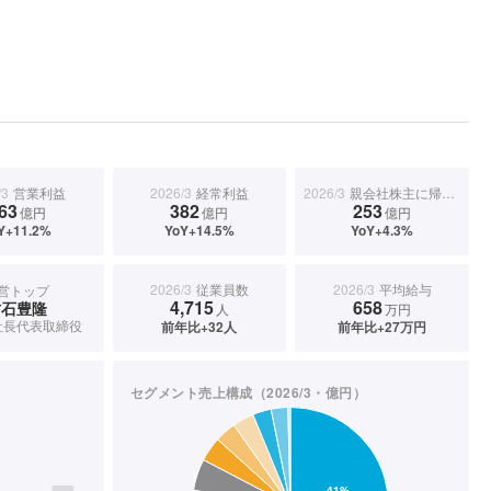
/3
営業利益
2026/3
経常利益
2026/3
親会社株主に帰属する当期純利益
63
382
253
億円
億円
億円
Y+11.2%
YoY+14.5%
YoY+4.3%
2026/3
従業員数
2026/3
平均給与
営トップ
4,715
658
村石豊隆
人
万円
社長代表取締役
前年比+32人
前年比+27万円
セグメント売上構成（2026/3・億円）