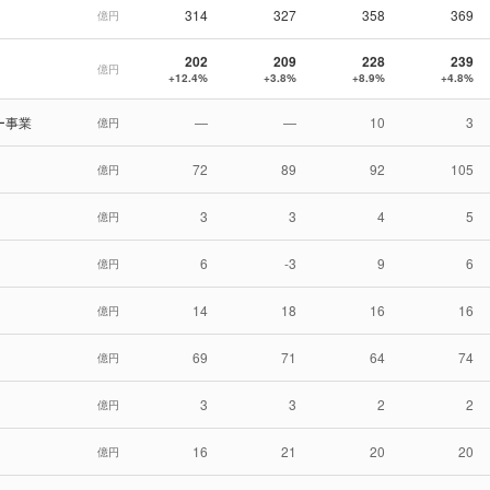
314
327
358
369
億円
202
209
228
239
億円
+12.4%
+3.8%
+8.9%
+4.8%
ー事業
—
—
10
3
億円
72
89
92
105
億円
3
3
4
5
億円
6
-3
9
6
億円
14
18
16
16
億円
69
71
64
74
億円
3
3
2
2
億円
16
21
20
20
億円