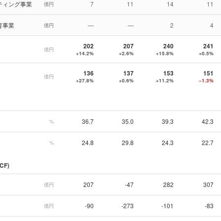
ティング事業
7
11
14
11
億円
育事業
—
—
2
4
億円
202
207
240
241
億円
+14.2%
+2.6%
+15.8%
+0.5%
136
137
153
151
億円
+27.8%
+0.6%
+11.2%
−1.3%
36.7
35.0
39.3
42.3
%
24.8
29.8
24.3
22.7
%
CF)
207
-47
282
307
億円
-90
-273
-101
-83
億円