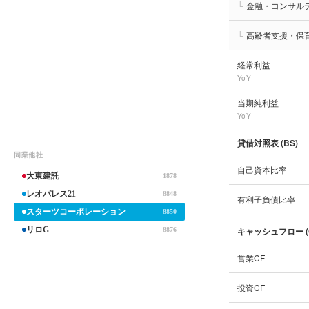
└
金融・コンサル
└
高齢者支援・保
経常利益
YoY
当期純利益
YoY
貸借対照表 (BS)
同業他社
自己資本比率
大東建託
1878
レオパレス21
8848
有利子負債比率
スターツコーポレーション
8850
リロG
キャッシュフロー (
8876
営業CF
投資CF