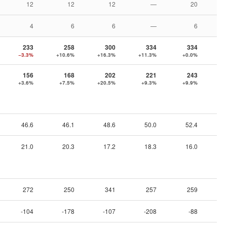
12
12
12
—
20
4
6
6
—
6
233
258
300
334
334
−3.3%
+10.6%
+16.3%
+11.3%
+0.0%
+1
156
168
202
221
243
+3.6%
+7.5%
+20.5%
+9.3%
+9.9%
+
46.6
46.1
48.6
50.0
52.4
21.0
20.3
17.2
18.3
16.0
272
250
341
257
259
-104
-178
-107
-208
-88