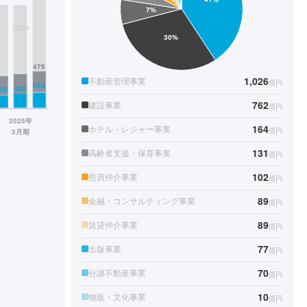
1,026
不動産管理事業
億円
762
建設事業
億円
164
ホテル・レジャー事業
億円
131
高齢者支援・保育事業
億円
102
売買仲介事業
億円
89
金融・コンサルティング事業
億円
89
賃貸仲介事業
億円
77
出版事業
億円
70
分譲不動産事業
億円
10
物販・文化事業
億円