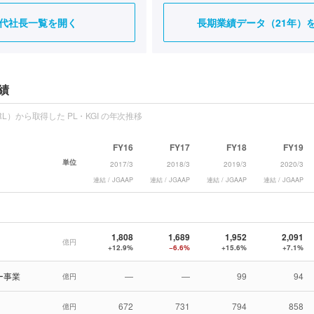
代社長一覧を開く
長期業績データ（21年）
績
L）から取得した PL・KGI の年次推移
FY16
FY17
FY18
FY19
単位
2017/3
2018/3
2019/3
2020/3
連結 / JGAAP
連結 / JGAAP
連結 / JGAAP
連結 / JGAAP
1,808
1,689
1,952
2,091
億円
+12.9%
−6.6%
+15.6%
+7.1%
ー事業
—
—
99
94
億円
672
731
794
858
億円