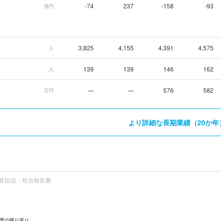
-74
237
-158
-93
億円
3,825
4,155
4,391
4,575
人
139
139
146
162
人
—
—
576
582
万円
より詳細な長期業績（20か年
算短信・統合報告書
営の振り返り