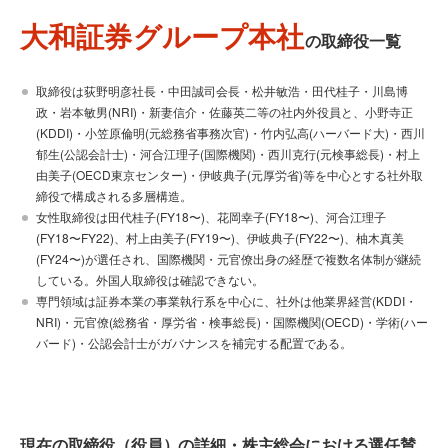
大和証券グループ本社
の取締役一覧
取締役は荻野明彦社長・中田誠司会長・松井敏浩・田代桂子・川島博
政・岩本敏男(NRI)・新妻信介・佐藤英二等の社内外役員と、小野寺正
(KDDI)・小笠原倫明(元総務省事務次官)・竹内弘高(ハーバード大)・西川
郁生(公認会計士)・河合江理子(国際機関)・西川克行(元検事総長)・村上
由美子(OECD東京センター)・伊岐典子(元厚労省)等を中心とする社外取
締役で構成される多層構造。
女性取締役は田代桂子(FY18〜)、花岡幸子(FY18〜)、河合江理子
(FY18〜FY22)、村上由美子(FY19〜)、伊岐典子(FY22〜)、柚木真美
(FY24〜)が選任され、国際機関・元官僚出身の経歴で複数名体制が継続
している。外国人取締役は確認できない。
専門領域は証券本業の事業執行系を中心に、社外は他業界経営(KDDI・
NRI)・元官僚(総務省・厚労省・検事総長)・国際機関(OECD)・学術(ハー
バード)・公認会計士がガバナンスを補完する配置である。
現在の取締役（役員）の詳細・株主総会における選任賛