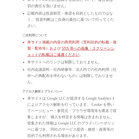
切の責任を負いません。
記載内容は投資助言・推奨を目的としたものではな
く、 投資判断はご自身の責任に基づいて行ってくだ
さい。
二次利用について
本サイト掲載の内容の商用利用（営利目的の転載・複
製・配布等）および
SNS 等への画像・スクリーンシ
ョットの転載はご遠慮ください
。
本サイトへのリンクは制限しておりません。
社内会議資料・社内研修等、法人内での社内利用（社
外への再配布を伴わないもの）は制限しておりませ
ん。
アクセス解析とプライバシー
本サイトは Google LLC が提供する Google Analytics 4
によりアクセス解析を行っています。 Cookie を用い
てページビュー・参照元・ブラウザ環境等を匿名で収
集しますが、 個人を特定する情報は含まれません。
収集された情報は Google LLC のプライバシーポリシ
ーに基づき、 同社のサービス提供・維持・改善等の
目的でも利用される場合があります。