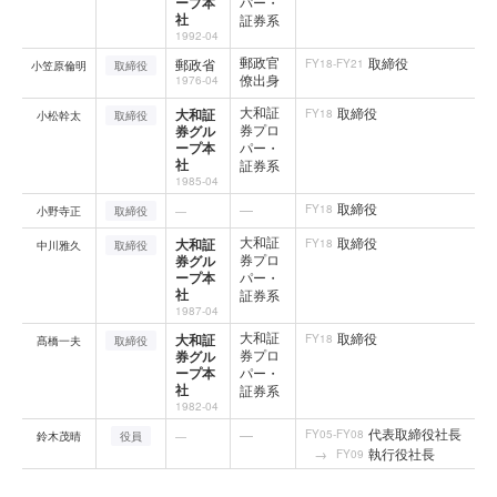
ープ本
パー・
社
証券系
1992-04
郵政官
取締役
郵政省
FY18-FY21
小笠原倫明
取締役
僚出身
1976-04
大和証
取締役
大和証
FY18
小松幹太
取締役
券プロ
券グル
ープ本
パー・
社
証券系
1985-04
取締役
—
FY18
小野寺正
取締役
—
大和証
取締役
大和証
FY18
中川雅久
取締役
券プロ
券グル
ープ本
パー・
社
証券系
1987-04
大和証
取締役
大和証
FY18
髙橋一夫
取締役
券プロ
券グル
ープ本
パー・
社
証券系
1982-04
代表取締役社長
—
FY05-FY08
鈴木茂晴
役員
—
執行役社長
FY09