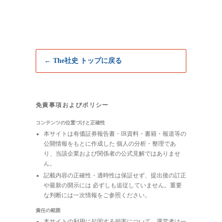
← The社史 トップに戻る
免責事項およびポリシー
コンテンツの位置づけと正確性
本サイトは有価証券報告書・IR資料・書籍・報道等の
公開情報をもとに作成した 個人の分析・整理であ
り、当該企業および関係者の公式見解ではありませ
ん。
記載内容の正確性・適時性は保証せず、提出後の訂正
や最新の開示には 必ずしも追従していません。重要
な判断には一次情報をご参照ください。
責任の範囲
本サイトの利用に起因する損害について、運営者は一