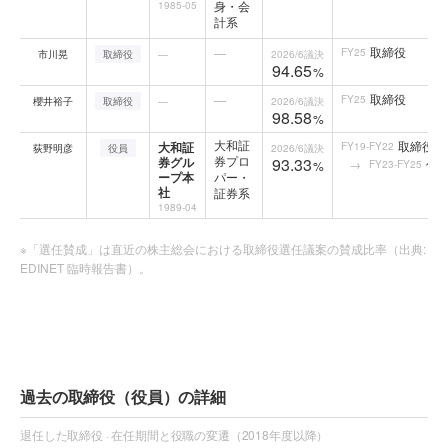
身・会
1985-05
計系
取締役
—
FY25
市川晃
取締役
—
2026/6
議決
94.65
%
取締役
—
FY25
櫻井裕子
取締役
—
2026/6
議決
98.58
%
大和証
取締役
大和証
FY19-FY22
荻野明彦
役員
2026/6
議決
券プロ
券グル
93.33
代
FY23-FY25
%
ープ本
パー・
社
証券系
1989-04
※「選任賛成」は直近の株主総会における取締役選任議案の賛成比率（出典:
EDINET 臨時報告書）。
過去の取締役（役員）の詳細
退任した取締役 · 在任期間と役職の変遷（2018年度以降）