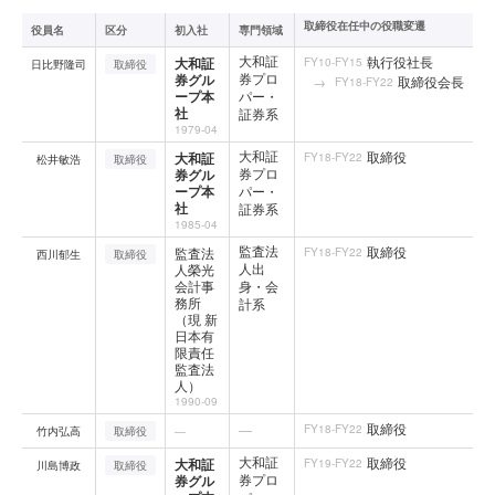
取締役在任中の役職変遷
役員名
区分
初入社
専門領域
大和証
執行役社長
大和証
FY10-FY15
日比野隆司
取締役
券プロ
券グル
取締役会長
FY18-FY22
ープ本
パー・
社
証券系
1979-04
大和証
取締役
大和証
FY18-FY22
松井敏浩
取締役
券プロ
券グル
ープ本
パー・
社
証券系
1985-04
監査法
取締役
監査法
FY18-FY22
西川郁生
取締役
人出
人榮光
会計事
身・会
務所
計系
（現 新
日本有
限責任
監査法
人）
1990-09
取締役
—
FY18-FY22
竹内弘高
取締役
—
大和証
取締役
大和証
FY19-FY22
川島博政
取締役
券プロ
券グル