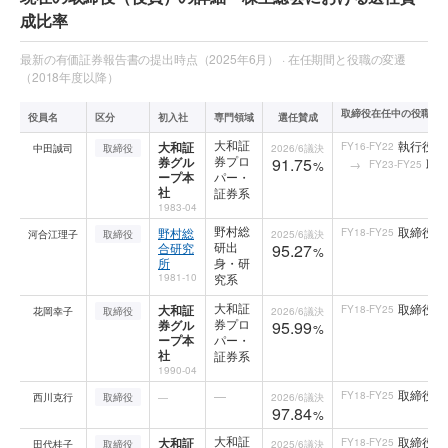
成比率
最新の有価証券報告書の提出時点（2025年6月） · 在任期間と役職の変遷
（2018年度以降）
取締役在任中の役職変
役員名
区分
初入社
専門領域
選任賛成
大和証
執行役社
大和証
FY16-FY22
中田誠司
取締役
2026/6
議決
券プロ
券グル
91.75
取
FY23-FY25
%
ープ本
パー・
社
証券系
1983-04
野村総
取締役
野村総
FY18-FY25
河合江理子
取締役
2025/6
議決
研出
合研究
95.27
%
所
身・研
1981-10
究系
大和証
取締役
大和証
FY18-FY25
花岡幸子
取締役
2026/6
議決
券プロ
券グル
95.99
%
ープ本
パー・
社
証券系
1990-04
取締役
—
FY18-FY25
西川克行
取締役
—
2026/6
議決
97.84
%
大和証
取締役
大和証
FY18-FY25
田代桂子
取締役
2025/6
議決