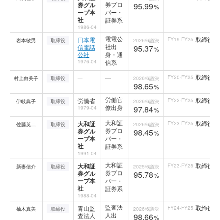
券プロ
券グル
95.99
%
ープ本
パー・
社
証券系
1986-04
電電公
取締役
日本電
FY19-FY25
岩本敏男
取締役
2026/6
議決
社出
信電話
95.37
%
公社
身・通
1976-04
信系
取締役
—
FY20-FY25
村上由美子
取締役
—
2026/6
議決
98.65
%
労働官
取締役
労働省
FY22-FY25
伊岐典子
取締役
2026/6
議決
僚出身
97.84
1979-04
%
大和証
取締役
大和証
FY23-FY25
佐藤英二
取締役
2026/6
議決
券プロ
券グル
98.45
%
ープ本
パー・
社
証券系
1991-04
大和証
取締役
大和証
FY23-FY25
新妻信介
取締役
2025/6
議決
券プロ
券グル
95.78
%
ープ本
パー・
社
証券系
1988-04
監査法
取締役
青山監
FY24-FY25
柚木真美
取締役
2026/6
議決
人出
査法人
98.66
%