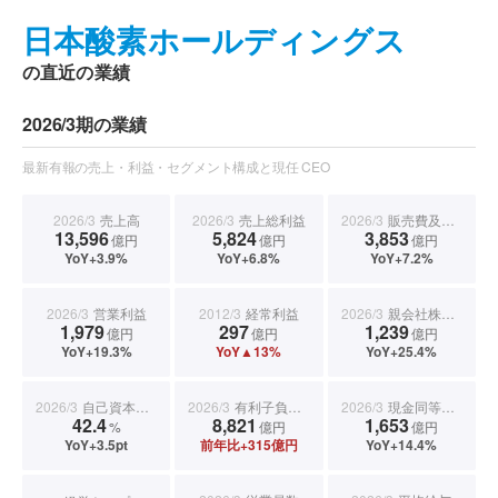
日本酸素ホールディングス
の直近の業績
2026/3期の業績
最新有報の売上・利益・セグメント構成と現任 CEO
2026/3
売上高
2026/3
売上総利益
2026/3
販売費及び一般管理費
13,596
5,824
3,853
億円
億円
億円
YoY+3.9%
YoY+6.8%
YoY+7.2%
2026/3
営業利益
2012/3
経常利益
2026/3
親会社株主に帰属する当期純利益
1,979
297
1,239
億円
億円
億円
YoY+19.3%
YoY▲13%
YoY+25.4%
2026/3
自己資本比率
2026/3
有利子負債合計
2026/3
現金同等物期末残高
42.4
8,821
1,653
%
億円
億円
YoY+3.5pt
前年比+315億円
YoY+14.4%