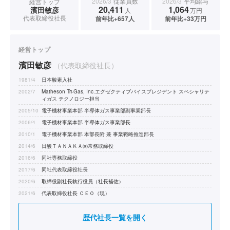
2026/3
従業員数
2026/3
平均給与
経営トップ
20,411
1,064
濱田敏彦
人
万円
代表取締役社長
前年比+657人
前年比+33万円
経営トップ
濱田敏彦
（代表取締役社長）
1981/4
日本酸素入社
2002/7
Matheson Tri-Gas, Inc.エグゼクティブバイスプレジデント スペシャリテ
ィガス テクノロジー担当
2005/10
電子機材事業本部 半導体ガス事業部副事業部長
2006/4
電子機材事業本部 半導体ガス事業部長
2010/1
電子機材事業本部 本部長附 兼 事業戦略推進部長
2014/6
日酸ＴＡＮＡＫＡ㈱常務取締役
2016/6
同社専務取締役
2017/6
同社代表取締役社長
2020/6
取締役副社長執行役員（社長補佐）
2021/6
代表取締役社長 ＣＥＯ（現）
歴代社長一覧を開く