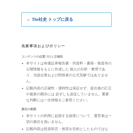
← The社史 トップに戻る
免責事項およびポリシー
コンテンツの位置づけと正確性
本サイトは有価証券報告書・IR資料・書籍・報道等の
公開情報をもとに作成した 個人の分析・整理であ
り、当該企業および関係者の公式見解ではありませ
ん。
記載内容の正確性・適時性は保証せず、提出後の訂正
や最新の開示には 必ずしも追従していません。重要
な判断には一次情報をご参照ください。
責任の範囲
本サイトの利用に起因する損害について、運営者は一
切の責任を負いません。
記載内容は投資助言・推奨を目的としたものではな