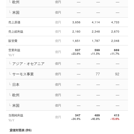
└
欧州
—
—
—
億円
└
米国
—
—
—
億円
売上原価
億円
3,656
4,114
4,733
5,
売上総利益
億円
2,160
2,348
2,670
3,
販管費
億円
1,651
1,787
2,048
2,
営業利益
537
599
669
億円
+23.8%
+11.5%
+11.7%
+4
YoY
└
アジア・オセアニア
—
—
—
億円
└
サーモス事業
—
77
92
億円
└
日本
—
—
—
億円
└
欧州
—
—
—
億円
└
米国
—
—
—
億円
当期純利益
347
489
413
億円
+34.4%
+40.8%
−15.6%
+2
YoY
貸借対照表 (BS)