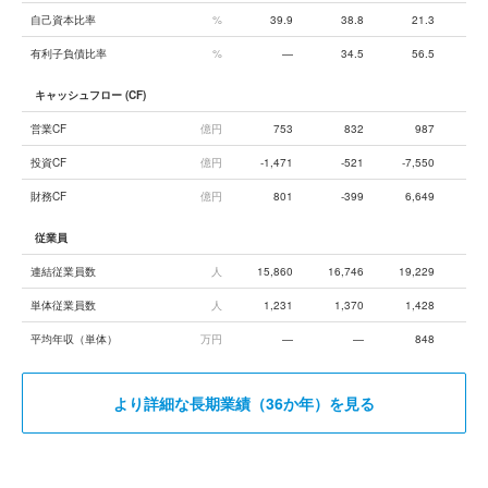
自己資本比率
%
39.9
38.8
21.3
有利子負債比率
%
—
34.5
56.5
キャッシュフロー (CF)
営業CF
億円
753
832
987
1,
投資CF
億円
-1,471
-521
-7,550
財務CF
億円
801
-399
6,649
従業員
連結従業員数
人
15,860
16,746
19,229
19,
単体従業員数
人
1,231
1,370
1,428
1,
平均年収（単体）
万円
—
—
848
より詳細な長期業績（36か年）を見る