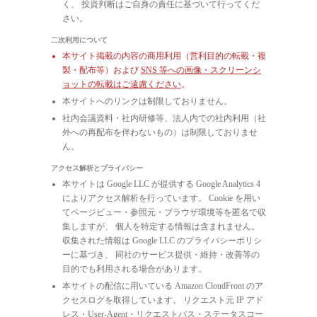
く、 投資判断はご自身の責任に基づいて行ってくだ
さい。
二次利用について
本サイト掲載の内容の商用利用（営利目的の転載・複
製・配布等）および
SNS 等への画像・スクリーンシ
ョットの転載はご遠慮ください
。
本サイトへのリンクは制限しておりません。
社内会議資料・社内研修等、法人内での社内利用（社
外への再配布を伴わないもの）は制限しておりませ
ん。
アクセス解析とプライバシー
本サイトは Google LLC が提供する Google Analytics 4
によりアクセス解析を行っています。 Cookie を用い
てページビュー・参照元・ブラウザ環境等を匿名で収
集しますが、 個人を特定する情報は含まれません。
収集された情報は Google LLC のプライバシーポリシ
ーに基づき、 同社のサービス提供・維持・改善等の
目的でも利用される場合があります。
本サイトの配信に用いている Amazon CloudFront のア
クセスログを取得しています。 リクエスト元 IP アド
レス・User-Agent・リクエストパス・ステータスコー