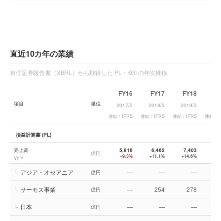
直近10カ年の業績
有価証券報告書（XBRL）から取得した PL・KGI の年次推移
FY16
FY17
FY18
F
項目
単位
2017/3
2018/3
2019/3
202
連結 / IFRS
連結 / IFRS
連結 / IFRS
連結 / I
損益計算書 (PL)
売上高
5,816
6,462
7,403
8,
億円
−9.3%
+11.1%
+14.6%
+1
YoY
└
アジア・オセアニア
—
—
—
億円
└
サーモス事業
—
254
278
億円
└
日本
—
—
—
億円