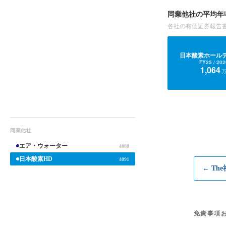
同業他社の平均年
各社の有価証券報告
日本酸素ホール
FY25
/ 202
1,064
同業他社
エア・ウォーター
4088
日本酸素HD
4091
← Th
免責事項