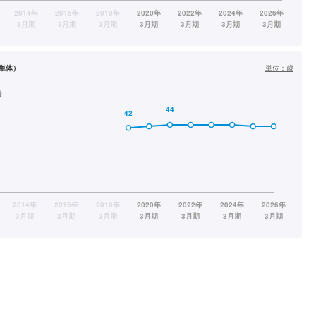
単体）
単位：
歳
齢