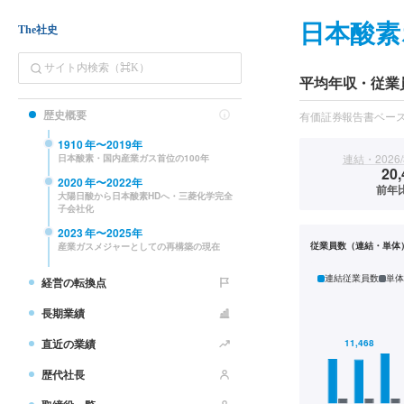
日本酸素
The社史
平均年収・従業
歴史概要
有価証券報告書ベー
1910
年〜
2019
年
連結・2026/
日本酸素・国内産業ガス首位の100年
20,
2020
年〜
2022
年
前年比
大陽日酸から日本酸素HDへ・三菱化学完全
子会社化
2023
年〜
2025
年
従業員数（連結・単体
産業ガスメジャーとしての再構築の現在
連結従業員数
単体
経営の転換点
長期業績
直近の業績
歴代社長