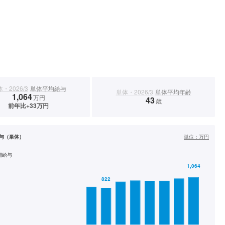
・2026/3
単体平均給与
単体・2026/3
単体平均年齢
1,064
万円
43
歳
前年比+33万円
与（単体）
単位：
万円
間給与