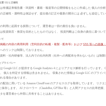
位置づけと正確性
は有価証券報告書・IR資料・書籍・報道等の公開情報をもとに作成した 個人の分
の正確性・適時性は保証せず、提出後の訂正や最新の開示には 必ずしも追従して
の利用に起因する損害について、運営者は一切の責任を負いません。
は投資助言・推奨を目的としたものではなく、 投資判断はご自身の責任に基づい
いて
ト掲載の内容の商用利用（営利目的の転載・複製・配布等）および
SNS 等への画
へのリンクは制限しておりません。
議資料・社内研修等、法人内での社内利用（社外への再配布を伴わないもの）は制限
とプライバシー
 Google LLC が提供する Google Analytics 4 によりアクセス解析を行っ
、 個人を特定する情報は含まれません。 収集された情報は Google LLC のプ
れる場合があります。
配信に用いている Amazon CloudFront のアクセスログを取得しています。 リクエ
3 に保存します。 AI クローラー（ClaudeBot, GPTBot 等）と人間アクセス
タを運営者から外部に共有することはありません。