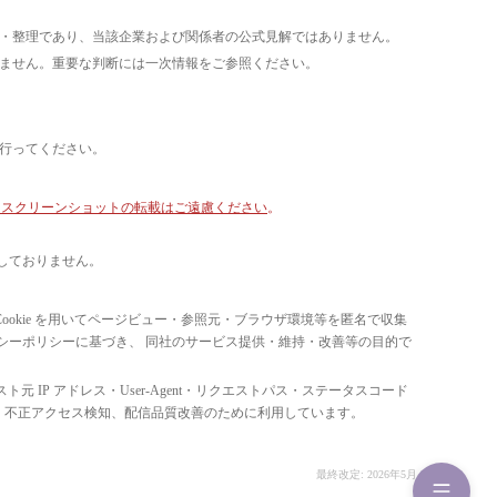
析・整理であり、当該企業および関係者の公式見解ではありません。
いません。重要な判断には一次情報をご参照ください。
て行ってください。
像・スクリーンショットの転載はご遠慮ください
。
しておりません。
ています。 Cookie を用いてページビュー・参照元・ブラウザ環境等を匿名で収集
ライバシーポリシーに基づき、 同社のサービス提供・維持・改善等の目的で
スト元 IP アドレス・User-Agent・リクエストパス・ステータスコード
の比率把握、 不正アクセス検知、配信品質改善のために利用しています。
最終改定: 2026年5月