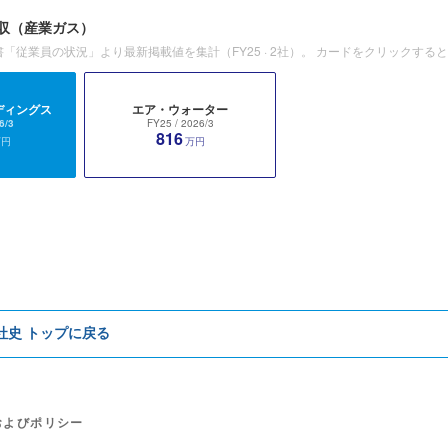
収
（産業ガス）
書「従業員の状況」より最新掲載値を集計（
FY25
·
2
社）。 カードをクリックする
ディングス
エア・ウォーター
6/3
FY25
/ 2026/3
816
万円
万円
e社史 トップに戻る
およびポリシー