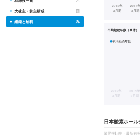
取締役一覧
大株主・株主構成
組織と給料
平均勤続年数（単体）
平均勤続年数
日本酸素ホール
業界横比較・最新有