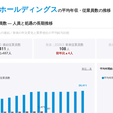
ホールディングス
の平均年収・従業員数の推移
員数 — 人員と処遇の長期推移
スの連結／単体の年次変化と業界他社の平均給与比較
3
連結従業員数
単体・2026/3
単体従業員数
単体
411
108
人
人
+657人
前年比▲4人
）
単位：
名
平均年間給
従業員数
平均年