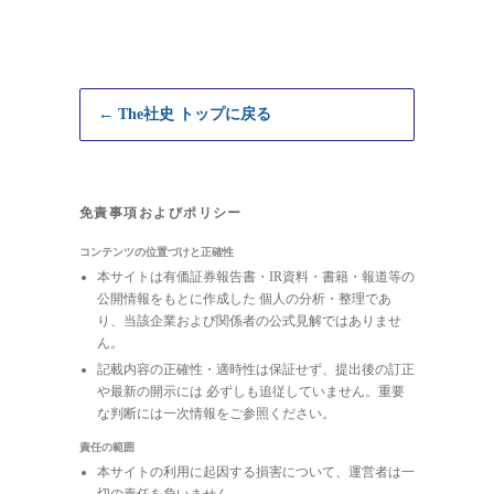
← The社史 トップに戻る
免責事項およびポリシー
コンテンツの位置づけと正確性
本サイトは有価証券報告書・IR資料・書籍・報道等の
公開情報をもとに作成した 個人の分析・整理であ
り、当該企業および関係者の公式見解ではありませ
ん。
記載内容の正確性・適時性は保証せず、提出後の訂正
や最新の開示には 必ずしも追従していません。重要
な判断には一次情報をご参照ください。
責任の範囲
本サイトの利用に起因する損害について、運営者は一
切の責任を負いません。