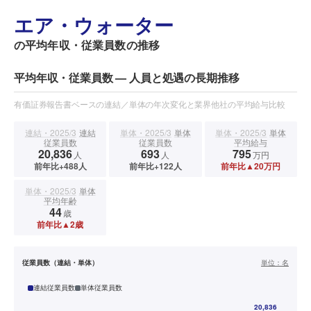
エア・ウォーター
の平均年収・従業員数の推移
平均年収・従業員数 — 人員と処遇の長期推移
有価証券報告書ベースの連結／単体の年次変化と業界他社の平均給与比較
連結・2025/3
連結
単体・2025/3
単体
単体・2025/3
単体
従業員数
従業員数
平均給与
20,836
693
795
人
人
万円
前年比+488人
前年比+122人
前年比▲20万円
単体・2025/3
単体
平均年齢
44
歳
前年比▲2歳
従業員数（連結・単体）
単位：
名
連結従業員数
単体従業員数