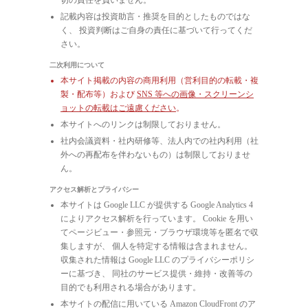
記載内容は投資助言・推奨を目的としたものではな
く、 投資判断はご自身の責任に基づいて行ってくだ
さい。
二次利用について
本サイト掲載の内容の商用利用（営利目的の転載・複
製・配布等）および
SNS 等への画像・スクリーンシ
ョットの転載はご遠慮ください
。
本サイトへのリンクは制限しておりません。
社内会議資料・社内研修等、法人内での社内利用（社
外への再配布を伴わないもの）は制限しておりませ
ん。
アクセス解析とプライバシー
本サイトは Google LLC が提供する Google Analytics 4
によりアクセス解析を行っています。 Cookie を用い
てページビュー・参照元・ブラウザ環境等を匿名で収
集しますが、 個人を特定する情報は含まれません。
収集された情報は Google LLC のプライバシーポリシ
ーに基づき、 同社のサービス提供・維持・改善等の
目的でも利用される場合があります。
本サイトの配信に用いている Amazon CloudFront のア