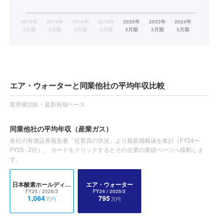
エア・ウォーターと同業他社の平均年収比較
業界横比較・最新有報ベース
同業他社の平均年収
（産業ガス）
各社の有価証券報告書「従業員の状況」より最新掲載値を集計（
FY24〜
FY25
·
2
社）。 カードをクリックするとその企業の業績ページへ移動しま
す。
日本酸素ホールディングス
エア・ウォーター
FY25
/ 2026/3
FY24
/ 2025/3
1,064
795
万円
万円