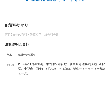
IR資料サマリ
直近5ヵ年の有報・決算短信・統合報告書
決算説明会資料
年度
経営の振り返り
2025年11月期通期。中古車登録台数・新車登録台数の販売計画比103
FY26
増。中型店（国産）は統廃合で△3店舗、新車ディーラーは事業譲渡
ェーズ。