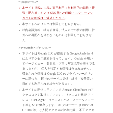
二次利用について
本サイト掲載の内容の商用利用（営利目的の転載・複
製・配布等）および
SNS 等への画像・スクリーンシ
ョットの転載はご遠慮ください
。
本サイトへのリンクは制限しておりません。
社内会議資料・社内研修等、法人内での社内利用（社
外への再配布を伴わないもの）は制限しておりませ
ん。
アクセス解析とプライバシー
本サイトは Google LLC が提供する Google Analytics 4
によりアクセス解析を行っています。 Cookie を用い
てページビュー・参照元・ブラウザ環境等を匿名で収
集しますが、 個人を特定する情報は含まれません。
収集された情報は Google LLC のプライバシーポリシ
ーに基づき、 同社のサービス提供・維持・改善等の
目的でも利用される場合があります。
本サイトの配信に用いている Amazon CloudFront のア
クセスログを取得しています。 リクエスト元 IP アド
レス・User-Agent・リクエストパス・ステータスコー
ド等を S3 に保存します。 AI クローラー（ClaudeBot,
GPTBot 等）と人間アクセスの比率把握、 不正アクセ