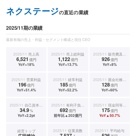
ネクステージ
の直近の業績
2025/11期の業績
最新有報の売上・利益・セグメント構成と現任 CEO
2025/11
売上高
2025/11
売上総利益
2025/11
販売費及び一般管理費
6,521
1,122
926
億円
億円
億円
YoY+18%
YoY+13.7%
YoY+8%
2025/11
営業利益
2025/11
経常利益
2025/11
親会社株主に帰属する当期純利益
196
185
128
億円
億円
億円
YoY+51.4%
YoY+52.2%
YoY+60%
2025/11
自己資本比率
2025/11
有利子負債合計
2025/11
現金同等物期末残高
34.9
692
175
%
億円
億円
YoY+2.2pt
前年比▲202億円
YoY▲50.7%
2025/11
従業員数
2025/11
平均給与
経営トップ
7,537
526
広田靖治
人
万円