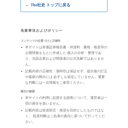
← The社史 トップに戻る
免責事項およびポリシー
コンテンツの位置づけと正確性
本サイトは有価証券報告書・IR資料・書籍・報道等の
公開情報をもとに作成した 個人の分析・整理であ
り、当該企業および関係者の公式見解ではありませ
ん。
記載内容の正確性・適時性は保証せず、提出後の訂正
や最新の開示には 必ずしも追従していません。重要
な判断には一次情報をご参照ください。
責任の範囲
本サイトの利用に起因する損害について、運営者は一
切の責任を負いません。
記載内容は投資助言・推奨を目的としたものではな
く、 投資判断はご自身の責任に基づいて行ってくだ
さい。