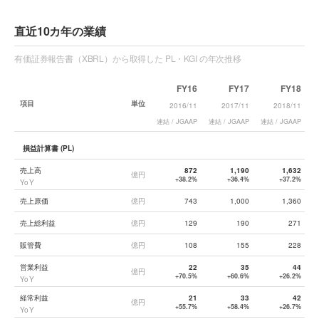
直近10カ年の業績
有価証券報告書（XBRL）から取得した PL・KGI の年次推移
FY16
FY17
FY18
項目
単位
2016/11
2017/11
2018/11
連結 / JGAAP
連結 / JGAAP
連結 / JGAAP
連
損益計算書 (PL)
売上高
872
1,190
1,632
億円
+38.2%
+36.4%
+37.2%
YoY
売上原価
億円
743
1,000
1,360
売上総利益
億円
129
190
271
販管費
億円
108
155
228
営業利益
22
35
44
億円
+70.5%
+60.6%
+26.2%
YoY
経常利益
21
33
42
億円
+55.7%
+58.4%
+26.7%
YoY