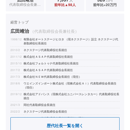
代表取締役会長兼社長
前年比▲98人
前年比+20万円
経営トップ
広田靖治
（代表取締役会長兼社長）
1998/12
有限会社オートステージヒロタ （現ネクステージ）設立 ネクステージ代
表取締役社長就任
2010/2
ネクステージ代表取締役社長就任
2011/12
株式会社ＡＳＡＰ代表取締役社長就任
2015/10
株式会社フォルトゥナ代表取締役社長就任
2017/2
株式会社ＡＳＡＰ代表取締役会長就任
2017/3
株式会社ＮＥＷ代表取締役会長就任（現任）
2018/6
ウエインズインポート株式会社（現株式会社Ａｉ）代表取締役会長就任
（現任）
2019/12
株式会社アドバンス（現株式会社ユニバースレンタカー）代表取締役社長
就任
2021/3
同社代表取締役会長就任
2022/2
ネクステージ代表取締役会長就任
2023/9
ネクステージ代表取締役会長兼社長就任（現任）
歴代社長一覧を開く
2025/1
株式会社ОＮＥモトーレン代表取締役会長就任（現任）