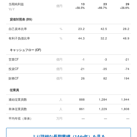
当期純利益
13
23
29
億円
+58.5%
+69.7%
+28.6%
YoY
貸借対照表 (BS)
自己資本比率
%
23.2
42.5
28.2
有利子負債比率
%
44.3
32.2
48.9
キャッシュフロー (CF)
営業CF
億円
-1
-3
-21
投資CF
億円
-21
-35
-74
財務CF
億円
26
82
194
従業員
連結従業員数
人
888
1,284
1,944
単体従業員数
人
861
1,229
1,808
平均年収（単体）
万円
—
—
—
より詳細な長期業績（14か年）を見る