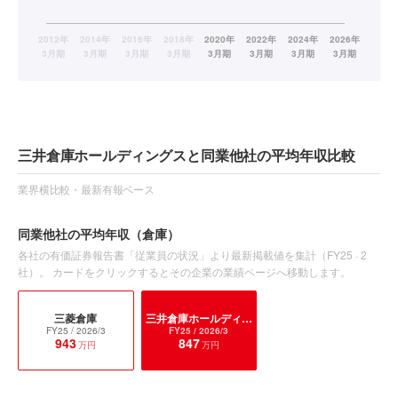
三井倉庫ホールディングスと同業他社の平均年収比較
業界横比較・最新有報ベース
同業他社の平均年収
（倉庫）
各社の有価証券報告書「従業員の状況」より最新掲載値を集計（
FY25
·
2
社）。 カードをクリックするとその企業の業績ページへ移動します。
三菱倉庫
三井倉庫ホールディングス
FY25
/ 2026/3
FY25
/ 2026/3
943
847
万円
万円