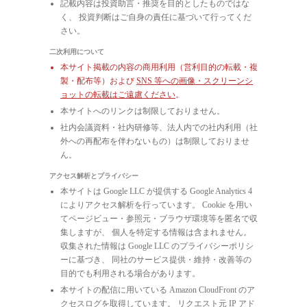
記載内容は投資助言・推奨を目的としたものではな
く、 投資判断はご自身の責任に基づいて行ってくだ
さい。
二次利用について
本サイト掲載の内容の商用利用（営利目的の転載・複
製・配布等）および
SNS 等への画像・スクリーンシ
ョットの転載はご遠慮ください
。
本サイトへのリンクは制限しておりません。
社内会議資料・社内研修等、法人内での社内利用（社
外への再配布を伴わないもの）は制限しておりませ
ん。
アクセス解析とプライバシー
本サイトは Google LLC が提供する Google Analytics 4
によりアクセス解析を行っています。 Cookie を用い
てページビュー・参照元・ブラウザ環境等を匿名で収
集しますが、 個人を特定する情報は含まれません。
収集された情報は Google LLC のプライバシーポリシ
ーに基づき、 同社のサービス提供・維持・改善等の
目的でも利用される場合があります。
本サイトの配信に用いている Amazon CloudFront のア
クセスログを取得しています。 リクエスト元 IP アド