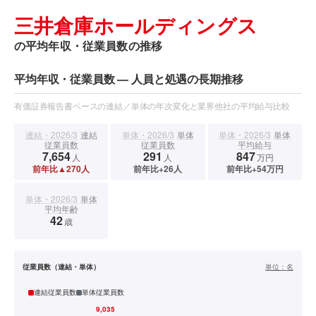
三井倉庫ホールディングス
の平均年収・従業員数の推移
平均年収・従業員数 — 人員と処遇の長期推移
有価証券報告書ベースの連結／単体の年次変化と業界他社の平均給与比較
連結・2026/3
連結
単体・2026/3
単体
単体・2026/3
単体
従業員数
従業員数
平均給与
7,654
291
847
人
人
万円
前年比▲270人
前年比+26人
前年比+54万円
単体・2026/3
単体
平均年齢
42
歳
従業員数（連結・単体）
単位：
名
連結従業員数
単体従業員数