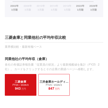
三菱倉庫と同業他社の平均年収比較
業界横比較・最新有報ベース
同業他社の平均年収
（倉庫）
各社の有価証券報告書「従業員の状況」より最新掲載値を集計（
FY25
·
2
社）。 カードをクリックするとその企業の業績ページへ移動します。
三菱倉庫
三井倉庫ホールディングス
FY25
/ 2026/3
FY25
/ 2026/3
943
847
万円
万円