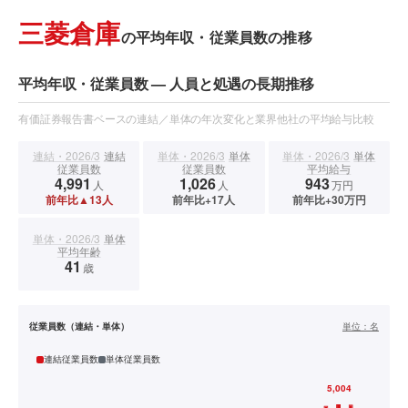
三菱倉庫
の平均年収・従業員数の推移
平均年収・従業員数 — 人員と処遇の長期推移
有価証券報告書ベースの連結／単体の年次変化と業界他社の平均給与比較
連結・2026/3
連結
単体・2026/3
単体
単体・2026/3
単体
従業員数
従業員数
平均給与
4,991
1,026
943
人
人
万円
前年比▲13人
前年比+17人
前年比+30万円
単体・2026/3
単体
平均年齢
41
歳
従業員数（連結・単体）
単位：
名
連結従業員数
単体従業員数