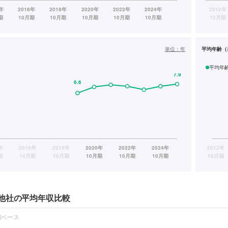
単位：
年
平均年齢（
平均年
他社の平均年収比較
報ベース