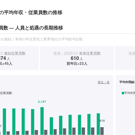
の平均年収・従業員数の推移
員数 — 人員と処遇の長期推移
スの連結／単体の年次変化と業界他社の平均給与比較
10
連結従業員数
単体・2025/10
単体従業員数
単体
674
610
人
人
比+45人
前年比+23人
）
単位：
名
平均年間給
従業員数
平均年