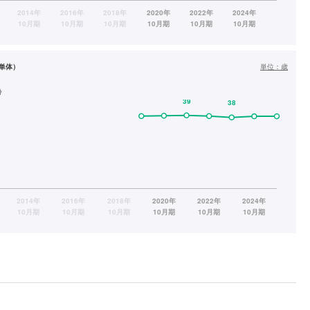
単体）
単位：
歳
齢