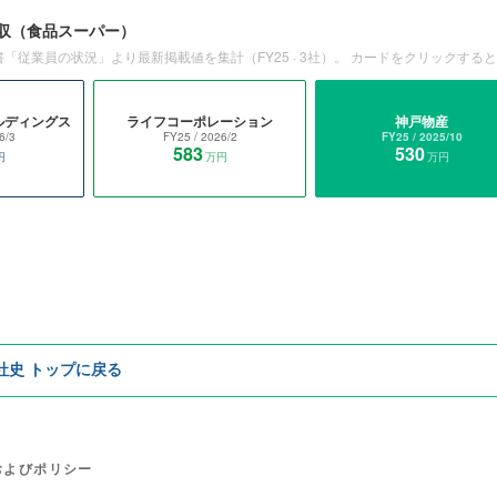
収
（食品スーパー）
書「従業員の状況」より最新掲載値を集計（
FY25
·
3
社）。 カードをクリックする
ルディングス
ライフコーポレーション
神戸物産
6/3
FY25
/ 2026/2
FY25
/ 2025/10
583
530
円
万円
万円
e社史 トップに戻る
およびポリシー