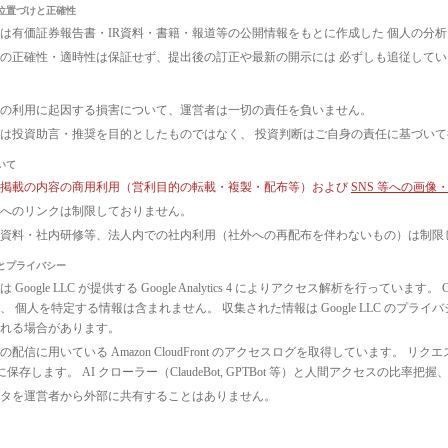
位置づけと正確性
は有価証券報告書・IR資料・書籍・報道等の公開情報をもとに作成した 個人の分
の正確性・適時性は保証せず、提出後の訂正や最新の開示には 必ずしも追従して
の利用に起因する損害について、運営者は一切の責任を負いません。
は投資助言・推奨を目的としたものではなく、 投資判断はご自身の責任に基づい
いて
ト掲載の内容の商用利用（営利目的の転載・複製・配布等）および
SNS 等への画
へのリンクは制限しておりません。
議資料・社内研修等、法人内での社内利用（社外への再配布を伴わないもの）は制限
とプライバシー
 Google LLC が提供する Google Analytics 4 によりアクセス解析を行っ
、 個人を特定する情報は含まれません。 収集された情報は Google LLC のプ
れる場合があります。
配信に用いている Amazon CloudFront のアクセスログを取得しています。 リクエ
3 に保存します。 AI クローラー（ClaudeBot, GPTBot 等）と人間アクセス
タを運営者から外部に共有することはありません。