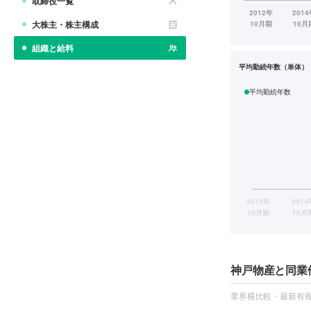
取締役一覧
大株主・株主構成
組織と給料
平均勤続年数（単体）
平均勤続年数
神戸物産と同業
業界横比較・最新有