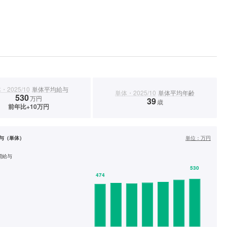
・2025/10
単体平均給与
単体・2025/10
単体平均年齢
530
万円
39
歳
前年比+10万円
与（単体）
単位：
万円
間給与