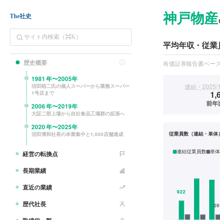
神戸物産
The社史
平均年収・従業
歴史概要
有価証券報告書ベー
1981
年〜
2005
年
連結・2025/
沼田昭二氏の個人スーパーから業務スーパー
1,
1号店まで
前年
2006
年〜
2019
年
大証二部上場から自社食品工場群の拡張へ
2020
年〜
2025
年
従業員数（連結・単体
沼田博和社長の本業集中と1,000店舗達成
連結従業員数
単体
経営の転換点
長期業績
直近の業績
歴代社長