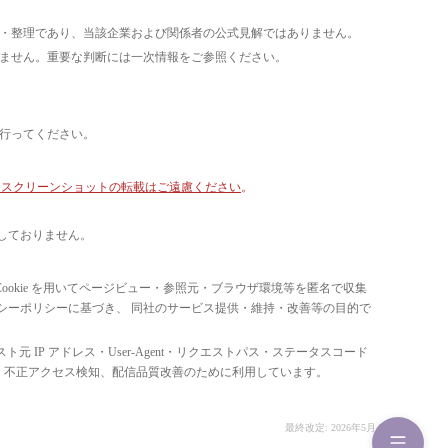
析・整理であり、当該企業および関係者の公式見解ではありません。
いません。重要な判断には一次情報をご参照ください。
て行ってください。
像・スクリーンショットの転載はご遠慮ください
。
しておりません。
ています。 Cookie を用いてページビュー・参照元・ブラウザ環境等を匿名で収集
ライバシーポリシーに基づき、 同社のサービス提供・維持・改善等の目的で
スト元 IP アドレス・User-Agent・リクエストパス・ステータスコード
の比率把握、 不正アクセス検知、配信品質改善のために利用しています。
最終改定: 2026年5月