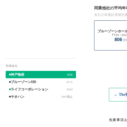
同業他社の平均年
各社の有価証券報告
ブルーゾーンホー
FY25
/ 202
806
万
同業他社
神戸物産
3038
ブルーゾーンHD
417A
ライフコーポレーション
8194
← Th
ヤオハン
1997廃止
免責事項