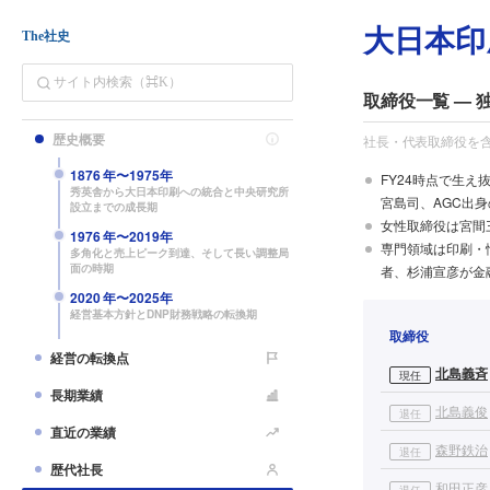
大日本印
The社史
取締役一覧 —
歴史概要
社長・代表取締役を
1876
年〜
1975
年
FY24時点で生
秀英舎から大日本印刷への統合と中央研究所
宮島司、AGC出
設立までの成長期
女性取締役は宮間
1976
年〜
2019
年
専門領域は印刷・
多角化と売上ピーク到達、そして長い調整局
面の時期
者、杉浦宣彦が金
2020
年〜
2025
年
経営基本方針とDNP財務戦略の転換期
取締役
経営の転換点
北島義斉
現任
長期業績
北島義俊
退任
直近の業績
森野鉄治
退任
歴代社長
和田正彦
退任