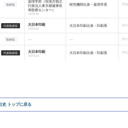
薬理学部（現地方独立
研究機関出身・薬理学系
FY2
取締役
行政法人東京都健康長
寿医療センター）
1975-04
大日本印刷
大日本印刷出身・印刷系
FY1
代表取締役
1970-03
—
—
FY1
取締役
大日本印刷
大日本印刷出身・印刷系
FY1
代表取締役
1970-03
e社史 トップに戻る