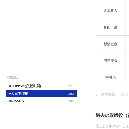
金沢貴人
杉田一彦
杉浦宣彦
熊平美香
中村治
同業他社
TOPPAN(凸版印刷)
7911
大日本印刷
※「選任賛成」は直近
7912
NISSHA
7915
過去の取締役（
退任した取締役 · 在