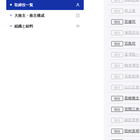
取締役一覧
井上覚
退任
大株主・株主構成
宮健司
現任
組織と給料
塚田忠夫
退任
宮島司
現任
冨澤龍一
退任
橋本博文
退任
笹島和幸
退任
山口正登
退任
黒柳雅文
現任
宮間三奈
現任
森田育男
退任
田村良明
現任