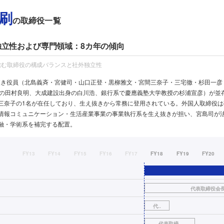
刷
の取締役一覧
 独立性および専門領域：8カ年の傾向
含む取締役の構成バランスと社外独立性
え抜き役員（北島義斉・宮健司・山口正登・黒柳雅文・宮間三奈子・三宅徹・杉田一
身の田村良明、大成建設出身の白川浩、銀行系で慶應義塾大学教授の杉浦宣彦）が並
三奈子の1名が在任しており、生え抜きから常務に登用されている。外国人取締役は
情報コミュニケーション・生活産業事業の事業執行系を生え抜きが担い、宮島司が
融・学術系を補完する配置。
FY13
FY14
FY15
FY16
FY17
FY18
FY19
FY20
代表取締役会
代..
代表取締..