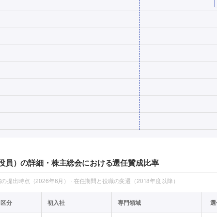
役員）の詳細・株主総会における選任賛成比率
提出時点（2026年6月） · 在任期間と役職の変遷（2018年度以降）
区分
初入社
専門領域
選