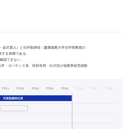
彦・金沢貴人）と社外取締役（慶應義塾大学法学部教授の
存する布陣である。
確認できない。
法学・ガバナンス系、田村良明・白川浩が他業界経営経験
FY21
FY22
FY23
FY24
FY25
FY26
FY27
FY28
代表取締役社長
長