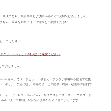
析・整理であり、当該企業および関係者の公式見解ではありません。
いません。重要な判断には一次情報をご参照ください。
て行ってください。
像・スクリーンショットの転載はご遠慮ください
。
しておりません。
ています。 Cookie を用いてページビュー・参照元・ブラウザ環境等を匿名で収集
ライバシーポリシーに基づき、 同社のサービス提供・維持・改善等の目的で
スト元 IP アドレス・User-Agent・リクエストパス・ステータスコード
の比率把握、 不正アクセス検知、配信品質改善のために利用しています。