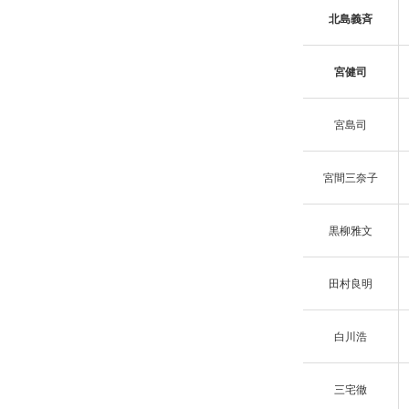
北島義斉
宮健司
宮島司
宮間三奈子
黒柳雅文
田村良明
白川浩
三宅徹