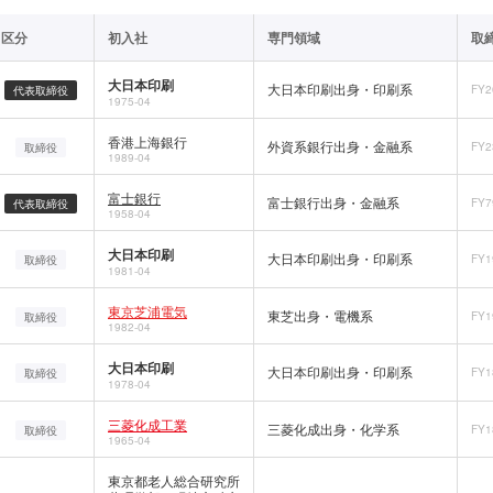
区分
初入社
専門領域
取
大日本印刷
大日本印刷出身・印刷系
FY2
代表取締役
1975-04
香港上海銀行
外資系銀行出身・金融系
FY2
取締役
1989-04
富士銀行
富士銀行出身・金融系
FY7
代表取締役
1958-04
大日本印刷
大日本印刷出身・印刷系
FY1
取締役
1981-04
東京芝浦電気
東芝出身・電機系
FY1
取締役
1982-04
大日本印刷
大日本印刷出身・印刷系
FY1
取締役
1978-04
三菱化成工業
三菱化成出身・化学系
FY1
取締役
1965-04
東京都老人総合研究所