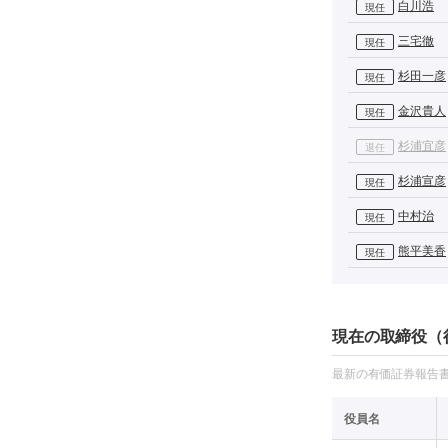
白川浩
現任
三宅徹
現任
杉田一彦
現任
金沢貴人
現任
杉浦宜彦
退任
杉浦宣彦
現任
中村治
現任
熊平美香
現任
現在の取締役（
最新の有価証券報告書の
役員名