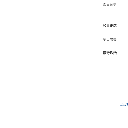
森田育男
和田正彦
塚田忠夫
森野鉄治
← Th