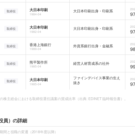
大日本印刷
202
大日本印刷出身・印刷系
取締役
97
1984-04
大日本印刷
202
大日本印刷出身・印刷系
取締役
97
1982-04
香港上海銀行
202
外資系銀行出身・金融系
取締役
98
1989-04
熊平製作所
202
経営人材育成系の社外
取締役
99
1985-04
ファインデバイス事業の生え
大日本印刷
202
取締役
抜き
97
1985-04
の株主総会における取締役選任議案の賛成比率（出典: EDINET 臨時報告書）。
役員）の詳細
任期間と役職の変遷（2018年度以降）