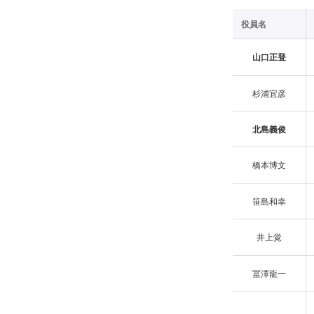
役員名
山口正登
杉浦宜彦
北島義俊
橋本博文
笹島和幸
井上覚
冨澤龍一