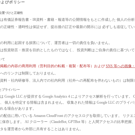
およびポリシー
位置づけと正確性
は有価証券報告書・IR資料・書籍・報道等の公開情報をもとに作成した 個人の分
の正確性・適時性は保証せず、提出後の訂正や最新の開示には 必ずしも追従して
の利用に起因する損害について、運営者は一切の責任を負いません。
は投資助言・推奨を目的としたものではなく、 投資判断はご自身の責任に基づい
いて
ト掲載の内容の商用利用（営利目的の転載・複製・配布等）および
SNS 等への画
へのリンクは制限しておりません。
議資料・社内研修等、法人内での社内利用（社外への再配布を伴わないもの）は制限
とプライバシー
 Google LLC が提供する Google Analytics 4 によりアクセス解析を行っ
、 個人を特定する情報は含まれません。 収集された情報は Google LLC のプ
れる場合があります。
配信に用いている Amazon CloudFront のアクセスログを取得しています。 リクエ
3 に保存します。 AI クローラー（ClaudeBot, GPTBot 等）と人間アクセス
タを運営者から外部に共有することはありません。