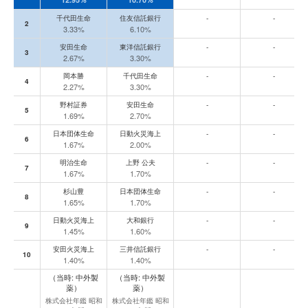
千代田生命
住友信託銀行
-
-
2
3.33%
6.10%
安田生命
東洋信託銀行
-
-
3
2.67%
3.30%
岡本勝
千代田生命
-
-
4
2.27%
3.30%
野村証券
安田生命
-
-
5
1.69%
2.70%
日本団体生命
日動火災海上
-
-
6
1.67%
2.00%
明治生命
上野 公夫
-
-
7
1.67%
1.70%
杉山豊
日本団体生命
-
-
8
1.65%
1.70%
日動火災海上
大和銀行
-
-
9
1.45%
1.60%
安田火災海上
三井信託銀行
-
-
10
1.40%
1.40%
（当時: 中外製
（当時: 中外製
薬）
薬）
株式会社年鑑 昭和
株式会社年鑑 昭和