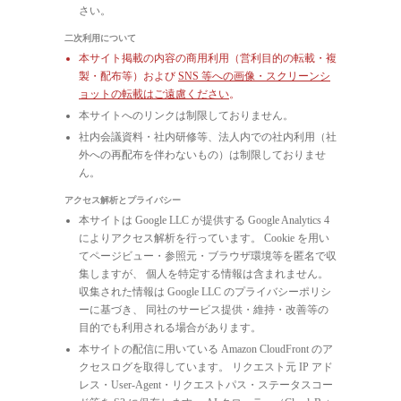
さい。
二次利用について
本サイト掲載の内容の商用利用（営利目的の転載・複
製・配布等）および
SNS 等への画像・スクリーンシ
ョットの転載はご遠慮ください
。
本サイトへのリンクは制限しておりません。
社内会議資料・社内研修等、法人内での社内利用（社
外への再配布を伴わないもの）は制限しておりませ
ん。
アクセス解析とプライバシー
本サイトは Google LLC が提供する Google Analytics 4
によりアクセス解析を行っています。 Cookie を用い
てページビュー・参照元・ブラウザ環境等を匿名で収
集しますが、 個人を特定する情報は含まれません。
収集された情報は Google LLC のプライバシーポリシ
ーに基づき、 同社のサービス提供・維持・改善等の
目的でも利用される場合があります。
本サイトの配信に用いている Amazon CloudFront のア
クセスログを取得しています。 リクエスト元 IP アド
レス・User-Agent・リクエストパス・ステータスコー