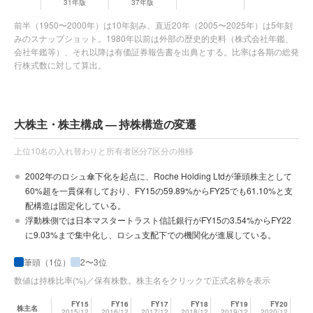
31年版
37年版
前半（1950〜2000年）は10年刻み、直近20年（2005〜2025年）は5年刻
みのスナップショット。1980年以前は外部の歴史的史料（株式会社年鑑、
会社年鑑等）、それ以降は有価証券報告書を出典とする。比率は各期の総発
行株式数に対して算出。
大株主・株主構成 — 持株構造の変遷
上位10名の入れ替わりと所有者区分7区分の推移
2002年のロシュ傘下化を起点に、Roche Holding Ltdが筆頭株主として
60%超を一貫保有しており、FY15の59.89%からFY25でも61.10%と支
配構造は固定化している。
浮動株側では日本マスタートラスト信託銀行がFY15の3.54%からFY22
に9.03%まで集中化し、ロシュ支配下での機関化が進展している。
筆頭（1位）
2〜3位
数値は持株比率(%)／保有株数。株主名をクリックで正式名称を表示
FY15
FY16
FY17
FY18
FY19
FY20
株主名
2015/12
2016/12
2017/12
2018/12
2019/12
2020/12
202