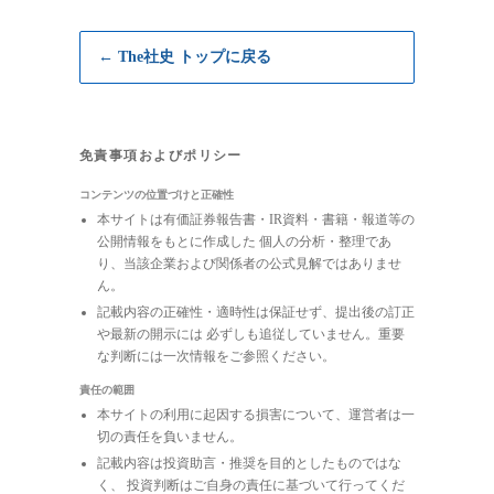
← The社史 トップに戻る
免責事項およびポリシー
コンテンツの位置づけと正確性
本サイトは有価証券報告書・IR資料・書籍・報道等の
公開情報をもとに作成した 個人の分析・整理であ
り、当該企業および関係者の公式見解ではありませ
ん。
記載内容の正確性・適時性は保証せず、提出後の訂正
や最新の開示には 必ずしも追従していません。重要
な判断には一次情報をご参照ください。
責任の範囲
本サイトの利用に起因する損害について、運営者は一
切の責任を負いません。
記載内容は投資助言・推奨を目的としたものではな
く、 投資判断はご自身の責任に基づいて行ってくだ