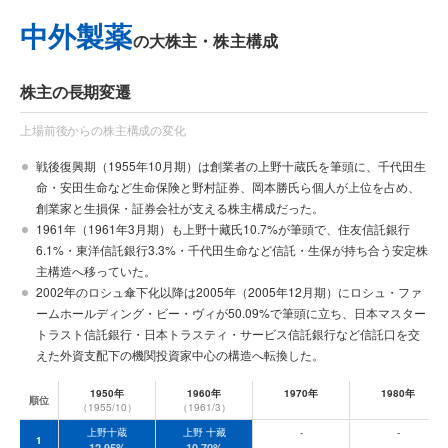
中外製薬
の大株主・株主構成
株主の長期変遷
上場前後からの株主構成の変化
戦後復興期（1955年10月期）は創業者の上野十蔵氏を筆頭に、千代田生
命・安田生命など生命保険と野村証券、岡本勝氏ら個人が上位を占め、
創業家と生損保・証券会社が支える株主構成だった。
1961年（1961年3月期）も上野十藏氏10.7%が筆頭で、住友信託銀行
6.1%・東洋信託銀行3.3%・千代田生命など信託・生保が持ち合う安定株
主構造へ移っていた。
2002年のロシュ傘下化以降は2005年（2005年12月期）にロシュ・ファ
ームホールディング・ビー・ヴィが50.09%で筆頭に立ち、日本マスター
トラスト信託銀行・日本トラスティ・サービス信託銀行など信託口を交
えた外資支配下の機関投資家中心の構造へ転換した。
1950年
1960年
1970年
1980年
順位
（1955/10）
（1961/3）
年代別の大株主上位10位（前半10年刻み・直近5年刻みのスナップショット）
上野十蔵
上野 十藏
-
-
1
12.95%
10.70%