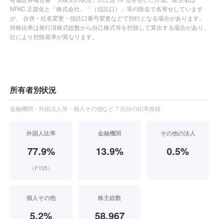
NFKC 正規化と「株式会社」「（信託口）」等の除去で名寄せしています
が、 合併・社名変更・信託口番号変更などで別行となる場合があります。
持株比率は発行済株式総数から自己株式等を控除して算出する場合があり、
社により控除基準が異なります。
所有者別状況
金融機関・外国法人等・個人その他など 7 区分の比率推移
外国人比率
金融機関
その他の法人
77.9%
13.9%
0.5%
（FY25）
個人その他
株主総数
5.2%
58,967