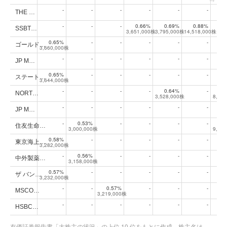
-
-
-
-
-
-
THE …
-
-
-
0.66%
0.69%
0.88%
SSBT…
3,651,000株
3,795,000株
14,518,000株
0.65%
-
-
-
-
-
ゴールド…
3,660,000株
-
-
-
-
-
-
JP M…
0.65%
-
-
-
-
-
ステート…
3,644,000株
-
-
-
-
0.64%
-
0
NORT…
3,528,000株
8,87
-
-
-
-
-
-
JP M…
-
0.53%
-
-
-
-
0
住友生命…
3,000,000株
9,00
0.58%
-
-
-
-
-
東京海上…
3,282,000株
-
0.56%
-
-
-
-
中外製薬…
3,158,000株
0.57%
-
-
-
-
-
ザ バン…
3,232,000株
-
-
0.57%
-
-
-
MSCO…
3,219,000株
-
-
-
-
-
-
HSBC…
有価証券報告書「大株主の状況」の上位 10 位をもとに作成。株主名は