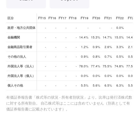
区分
FY15
FY16
FY17
FY18
FY19
FY20
FY21
FY22
FY23
株式所有者別状況（比率の推移）
政府・地方公共団体
-
-
-
-
-
-
-
0.0%
-
金融機関
-
-
-
-
14.4%
15.3%
14.7%
15.0%
14.4%
金融商品取引業者
-
-
-
-
1.2%
0.9%
2.6%
3.3%
2.1%
その他の法人
-
-
-
-
0.9%
0.8%
0.7%
0.5%
0.5%
外国法人等（法人）
-
-
-
-
78.0%
77.4%
75.5%
74.8%
77.5%
外国法人等（個人）
-
-
-
-
0.0%
0.0%
0.0%
0.0%
0.0%
個人その他
-
-
-
-
5.5%
5.6%
6.5%
6.3%
5.5%
有価証券報告書「株式等の状況 - 所有者別状況」より。比率は発行済株式数
に対する所有割合。 自己株式等はここには含めていません（別表として有
価証券報告書に記載されています）。