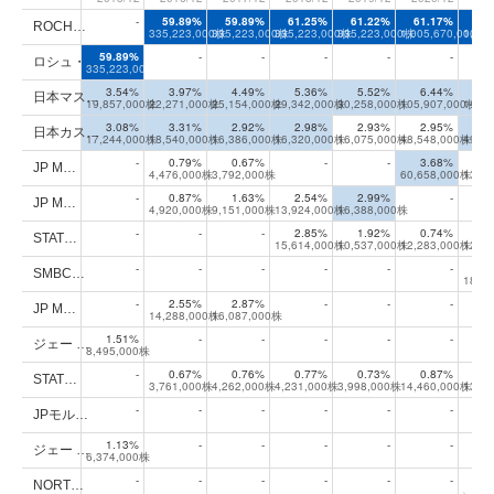
大株主上位10位の年次推移
-
59.89%
59.89%
61.25%
61.22%
61.17%
61
ROCH…
335,223,000株
335,223,000株
335,223,000株
335,223,000株
1,005,670,000株
1,00
59.89%
-
-
-
-
-
ロシュ・…
335,223,000株
3.54%
3.97%
4.49%
5.36%
5.52%
6.44%
8
日本マス…
19,857,000株
22,271,000株
25,154,000株
29,342,000株
30,258,000株
105,907,000株
144,
3.08%
3.31%
2.92%
2.98%
2.93%
2.95%
2
日本カス…
17,244,000株
18,540,000株
16,386,000株
16,320,000株
16,075,000株
48,548,000株
49,2
-
0.79%
0.67%
-
-
3.68%
0
JP M…
4,476,000株
3,792,000株
60,658,000株
13,7
-
0.87%
1.63%
2.54%
2.99%
-
JP M…
4,920,000株
9,151,000株
13,924,000株
16,388,000株
-
-
-
2.85%
1.92%
0.74%
0
STAT…
15,614,000株
10,537,000株
12,283,000株
12,8
-
-
-
-
-
-
1
SMBC…
18,0
-
2.55%
2.87%
-
-
-
JP M…
14,288,000株
16,087,000株
1.51%
-
-
-
-
-
ジェー …
8,495,000株
-
0.67%
0.76%
0.77%
0.73%
0.87%
0
STAT…
3,761,000株
4,262,000株
4,231,000株
3,998,000株
14,460,000株
13,7
-
-
-
-
-
-
JPモル…
1.13%
-
-
-
-
-
ジェー …
6,374,000株
-
-
-
-
-
-
NORT…