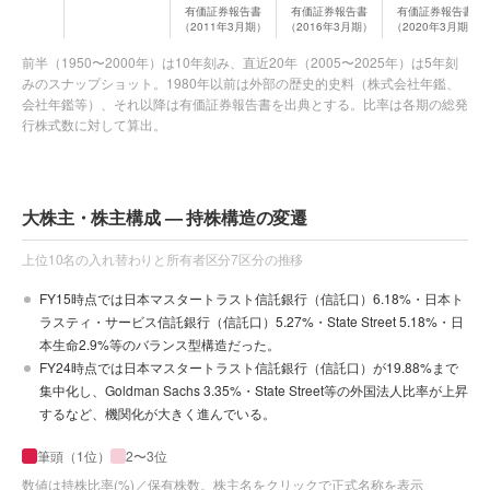
有価証券報告書
有価証券報告書
有価証券報告書
（2011年3月期）
（2016年3月期）
（2020年3月期）
前半（1950〜2000年）は10年刻み、直近20年（2005〜2025年）は5年刻
みのスナップショット。1980年以前は外部の歴史的史料（株式会社年鑑、
会社年鑑等）、それ以降は有価証券報告書を出典とする。比率は各期の総発
行株式数に対して算出。
大株主・株主構成 — 持株構造の変遷
上位10名の入れ替わりと所有者区分7区分の推移
FY15時点では日本マスタートラスト信託銀行（信託口）6.18%・日本ト
ラスティ・サービス信託銀行（信託口）5.27%・State Street 5.18%・日
本生命2.9%等のバランス型構造だった。
FY24時点では日本マスタートラスト信託銀行（信託口）が19.88%まで
集中化し、Goldman Sachs 3.35%・State Street等の外国法人比率が上昇
するなど、機関化が大きく進んでいる。
筆頭（1位）
2〜3位
数値は持株比率(%)／保有株数。株主名をクリックで正式名称を表示