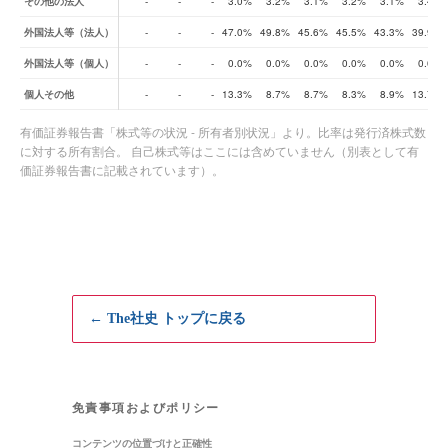
その他の法人
-
-
-
3.0%
3.2%
3.1%
3.2%
3.1%
3.4%
外国法人等（法人）
-
-
-
47.0%
49.8%
45.6%
45.5%
43.3%
39.9%
外国法人等（個人）
-
-
-
0.0%
0.0%
0.0%
0.0%
0.0%
0.0%
個人その他
-
-
-
13.3%
8.7%
8.7%
8.3%
8.9%
13.7%
有価証券報告書「株式等の状況 - 所有者別状況」より。比率は発行済株式数
に対する所有割合。 自己株式等はここには含めていません（別表として有
価証券報告書に記載されています）。
← The社史 トップに戻る
免責事項およびポリシー
コンテンツの位置づけと正確性