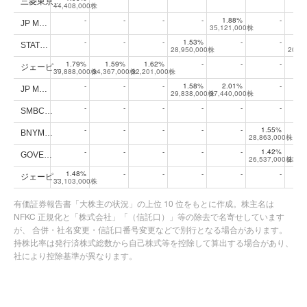
三菱東京…
44,408,000株
-
-
-
-
1.88%
-
JP M…
35,121,000株
-
-
-
1.53%
-
-
1
STAT…
28,950,000株
20,1
1.79%
1.59%
1.62%
-
-
-
ジェーピ…
39,888,000株
34,367,000株
32,201,000株
-
-
-
1.58%
2.01%
-
JP M…
29,838,000株
37,440,000株
-
-
-
-
-
-
SMBC…
-
-
-
-
-
1.55%
BNYM…
28,863,000株
-
-
-
-
-
1.42%
1
GOVE…
26,537,000株
23,3
1.48%
-
-
-
-
-
ジェーピ…
33,103,000株
有価証券報告書「大株主の状況」の上位 10 位をもとに作成。株主名は
NFKC 正規化と「株式会社」「（信託口）」等の除去で名寄せしています
が、 合併・社名変更・信託口番号変更などで別行となる場合があります。
持株比率は発行済株式総数から自己株式等を控除して算出する場合があり、
社により控除基準が異なります。