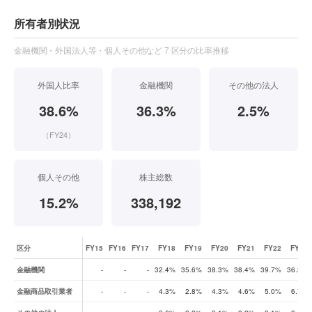
所有者別状況
金融機関・外国法人等・個人その他など 7 区分の比率推移
外国人比率
金融機関
その他の法人
38.6%
36.3%
2.5%
（FY24）
個人その他
株主総数
15.2%
338,192
区分
FY15
FY16
FY17
FY18
FY19
FY20
FY21
FY22
FY23
株式所有者別状況（比率の推移）
金融機関
-
-
-
32.4%
35.6%
38.3%
38.4%
39.7%
36.3%
金融商品取引業者
-
-
-
4.3%
2.8%
4.3%
4.6%
5.0%
6.7%