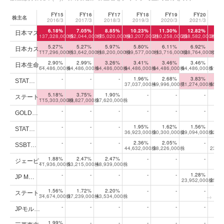
FY15
FY16
FY17
FY18
FY19
FY20
株主名
2016/3
2017/3
2018/3
2019/3
2020/3
2021/3
20
大株主上位10位の年次推移
6.18%
7.05%
8.85%
10.23%
11.30%
12.82%
21
日本マス…
137,328,000株
152,044,000株
175,020,000株
193,207,000株
210,258,000株
238,582,000株
396,
5.27%
5.27%
5.97%
5.80%
6.11%
6.92%
7
日本カス…
117,296,000株
113,642,000株
118,200,000株
109,577,000株
113,716,000株
128,764,000株
136,
2.90%
2.99%
3.26%
3.41%
3.46%
3.46%
2
日本生命…
64,486,000株
64,486,000株
64,486,000株
64,486,000株
64,486,000株
64,486,000株
51,5
-
-
-
1.96%
2.68%
3.83%
3
STAT…
37,037,000株
49,996,000株
71,274,000株
65,3
5.18%
3.75%
1.90%
-
-
-
ステート…
115,303,000株
80,827,000株
37,620,000株
-
-
-
-
-
-
GOLD…
-
-
-
1.95%
1.62%
1.56%
1
STAT…
36,923,000株
30,300,000株
29,094,000株
32,6
-
-
-
2.36%
2.05%
-
1
SSBT…
44,632,000株
38,226,000株
23,6
1.88%
2.47%
2.47%
-
-
-
ジェーピ…
41,936,000株
53,215,000株
48,939,000株
-
-
-
-
-
1.28%
1
JP M…
23,952,000株
25,0
1.56%
1.72%
2.20%
-
-
-
ステート…
34,674,000株
37,239,000株
43,534,000株
-
-
-
-
-
-
JPモル…
1.99%
-
-
-
-
-