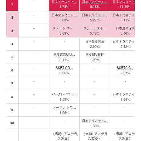
年代別の大株主上位10位（前半10年刻み・直近5年刻みのスナップショット）
-
日本トラスティ…
日本マスタート…
日本マスタート…
1
5.73%
6.18%
11.30%
-
日本マスタート…
日本トラスティ…
日本トラスティ…
2
5.03%
5.27%
6.11%
-
ステート スト…
ステート スト…
日本生命保険
3
3.83%
5.18%
3.46%
-
-
日本生命保険
日本トラスティ…
4
2.90%
2.82%
-
三菱東京UFJ…
三菱UFJ銀行
-
5
2.11%
1.99%
-
SSBT OD…
-
SSBTC C…
6
2.06%
2.05%
-
-
-
-
7
-
バークレイズ・…
-
日本トラスティ…
8
1.59%
1.89%
-
ノーザン トラ…
-
-
9
1.56%
-
-
日本トラスティ…
-
10
1.36%
（当時: アステラ
（当時: アステラ
（当時: アステラ
ス製薬）
ス製薬）
ス製薬）