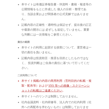
本サイトは有価証券報告書・IR資料・書籍・報道等の
公開情報をもとに作成した 個人の分析・整理であ
り、当該企業および関係者の公式見解ではありませ
ん。
記載内容の正確性・適時性は保証せず、提出後の訂正
や最新の開示には 必ずしも追従していません。重要
な判断には一次情報をご参照ください。
責任の範囲
本サイトの利用に起因する損害について、運営者は一
切の責任を負いません。
記載内容は投資助言・推奨を目的としたものではな
く、 投資判断はご自身の責任に基づいて行ってくだ
さい。
二次利用について
本サイト掲載の内容の商用利用（営利目的の転載・複
製・配布等）および
SNS 等への画像・スクリーンシ
ョットの転載はご遠慮ください
。
本サイトへのリンクは制限しておりません。
社内会議資料・社内研修等、法人内での社内利用（社
外への再配布を伴わないもの）は制限しておりませ