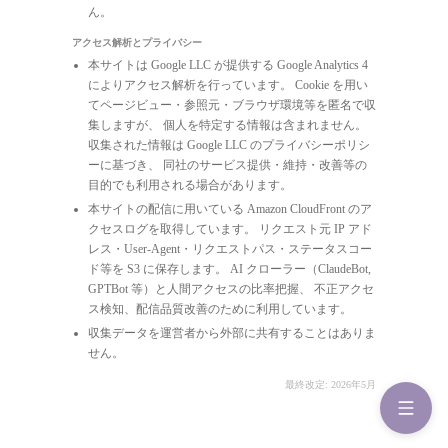
ん。
アクセス解析とプライバシー
本サイトは Google LLC が提供する Google Analytics 4
によりアクセス解析を行っています。 Cookie を用い
てページビュー・参照元・ブラウザ環境等を匿名で収
集しますが、 個人を特定する情報は含まれません。
収集された情報は Google LLC のプライバシーポリシ
ーに基づき、 同社のサービス提供・維持・改善等の
目的でも利用される場合があります。
本サイトの配信に用いている Amazon CloudFront のア
クセスログを取得しています。 リクエスト元 IP アド
レス・User-Agent・リクエストパス・ステータスコー
ド等を S3 に保存します。 AI クローラー（ClaudeBot,
GPTBot 等）と人間アクセスの比率把握、 不正アクセ
ス検知、配信品質改善のために利用しています。
収集データを運営者から外部に共有することはありま
せん。
最終改定: 2026年5月