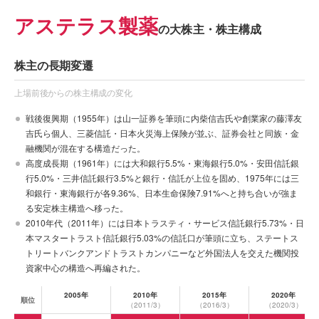
アステラス製薬
の大株主・株主構成
株主の長期変遷
上場前後からの株主構成の変化
戦後復興期（1955年）は山一証券を筆頭に内柴信吉氏や創業家の藤澤友
吉氏ら個人、三菱信託・日本火災海上保険が並ぶ、証券会社と同族・金
融機関が混在する構造だった。
高度成長期（1961年）には大和銀行5.5%・東海銀行5.0%・安田信託銀
行5.0%・三井信託銀行3.5%と銀行・信託が上位を固め、1975年には三
和銀行・東海銀行が各9.36%、日本生命保険7.91%へと持ち合いが強ま
る安定株主構造へ移った。
2010年代（2011年）には日本トラスティ・サービス信託銀行5.73%・日
本マスタートラスト信託銀行5.03%の信託口が筆頭に立ち、ステートス
トリートバンクアンドトラストカンパニーなど外国法人を交えた機関投
資家中心の構造へ再編された。
2005年
2010年
2015年
2020年
順位
（2011/3）
（2016/3）
（2020/3）