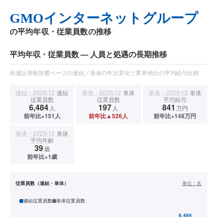
GMOインターネットグループ
の平均年収・従業員数の推移
平均年収・従業員数 — 人員と処遇の長期推移
有価証券報告書ベースの連結／単体の年次変化と業界他社の平均給与比較
連結・2025/12
連結
単体・2025/12
単体
単体・2025/12
単体
従業員数
従業員数
平均給与
6,484
197
841
人
人
万円
前年比+151人
前年比▲526人
前年比+148万円
単体・2025/12
単体
平均年齢
39
歳
前年比+1歳
従業員数（連結・単体）
単位：
名
連結従業員数
単体従業員数