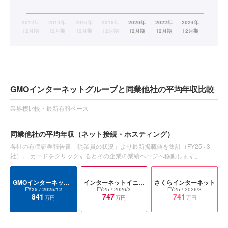
GMOインターネットグループと同業他社の平均年収比較
業界横比較・最新有報ベース
同業他社の平均年収
（ネット接続・ホスティング）
各社の有価証券報告書「従業員の状況」より最新掲載値を集計（
FY25
·
3
社）。 カードをクリックするとその企業の業績ページへ移動します。
GMOインターネットグループ
インターネットイニシアティブ
さくらインターネット
FY25
/ 2025/12
FY25
/ 2026/3
FY25
/ 2026/3
841
747
741
万円
万円
万円