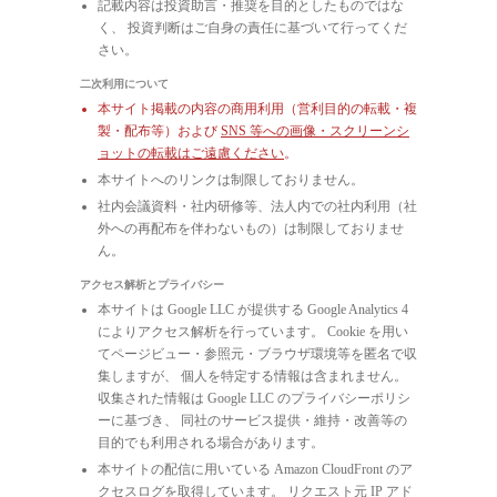
記載内容は投資助言・推奨を目的としたものではな
く、 投資判断はご自身の責任に基づいて行ってくだ
さい。
二次利用について
本サイト掲載の内容の商用利用（営利目的の転載・複
製・配布等）および
SNS 等への画像・スクリーンシ
ョットの転載はご遠慮ください
。
本サイトへのリンクは制限しておりません。
社内会議資料・社内研修等、法人内での社内利用（社
外への再配布を伴わないもの）は制限しておりませ
ん。
アクセス解析とプライバシー
本サイトは Google LLC が提供する Google Analytics 4
によりアクセス解析を行っています。 Cookie を用い
てページビュー・参照元・ブラウザ環境等を匿名で収
集しますが、 個人を特定する情報は含まれません。
収集された情報は Google LLC のプライバシーポリシ
ーに基づき、 同社のサービス提供・維持・改善等の
目的でも利用される場合があります。
本サイトの配信に用いている Amazon CloudFront のア
クセスログを取得しています。 リクエスト元 IP アド