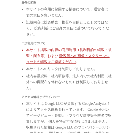
責任の範囲
本サイトの利用に起因する損害について、運営者は一
切の責任を負いません。
記載内容は投資助言・推奨を目的としたものではな
く、 投資判断はご自身の責任に基づいて行ってくだ
さい。
二次利用について
本サイト掲載の内容の商用利用（営利目的の転載・複
製・配布等）および
SNS 等への画像・スクリーンシ
ョットの転載はご遠慮ください
。
本サイトへのリンクは制限しておりません。
社内会議資料・社内研修等、法人内での社内利用（社
外への再配布を伴わないもの）は制限しておりませ
ん。
アクセス解析とプライバシー
本サイトは Google LLC が提供する Google Analytics 4
によりアクセス解析を行っています。 Cookie を用い
てページビュー・参照元・ブラウザ環境等を匿名で収
集しますが、 個人を特定する情報は含まれません。
収集された情報は Google LLC のプライバシーポリシ