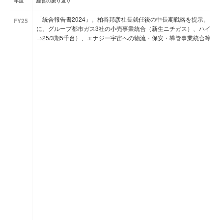
年度
経営の振り返り
「統合報告書2024」。柏谷邦彦社長就任後の中長期戦略を提示。「競争
FY25
に、グループ都市ガス3社の小売事業統合（新生ニチガス）、ハイブリッ
→25/3期5千台）、エナジー宇宙への物流・保安・導管事業統合等を