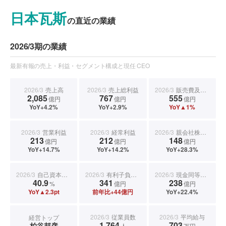
日本瓦斯
の直近の業績
2026/3期の業績
最新有報の売上・利益・セグメント構成と現任 CEO
2026/3
売上高
2026/3
売上総利益
2026/3
販売費及び一般管理費
2,085
767
555
億円
億円
億円
YoY+4.2%
YoY+2.9%
YoY▲1%
2026/3
営業利益
2026/3
経常利益
2026/3
親会社株主に帰属する当期純利益
213
212
148
億円
億円
億円
YoY+14.7%
YoY+14.2%
YoY+28.3%
2026/3
自己資本比率
2026/3
有利子負債合計
2026/3
現金同等物期末残高
40.9
341
238
%
億円
億円
YoY▲2.3pt
前年比+44億円
YoY+22.4%
2026/3
従業員数
2026/3
平均給与
経営トップ
1,764
703
柏谷邦彦
人
万円