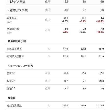
└
LPガス事業
82
80
69
億円
└
都市ガス事業
40
27
20
億円
経常利益
122
111
74
億円
+7.5%
−8.9%
−33.5%
YoY
当期純利益
69
78
43
億円
−2.5%
+12.8%
−44.5%
YoY
貸借対照表 (BS)
自己資本比率
%
47.9
52.2
48.9
有利子負債比率
%
32.3
28.2
31.9
キャッシュフロー (CF)
営業CF
億円
166
156
152
投資CF
億円
-107
-71
-268
財務CF
億円
-87
-85
-16
従業員
連結従業員数
人
1,550
1,649
1,729