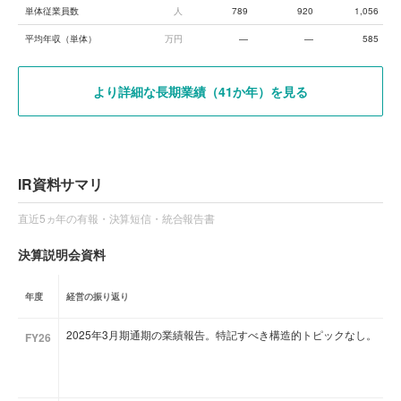
単体従業員数
人
789
920
1,056
平均年収（単体）
万円
—
—
585
より詳細な長期業績（41か年）を見る
IR資料サマリ
直近5ヵ年の有報・決算短信・統合報告書
決算説明会資料
年度
経営の振り返り
2025年3月期通期の業績報告。特記すべき構造的トピックなし。
FY26