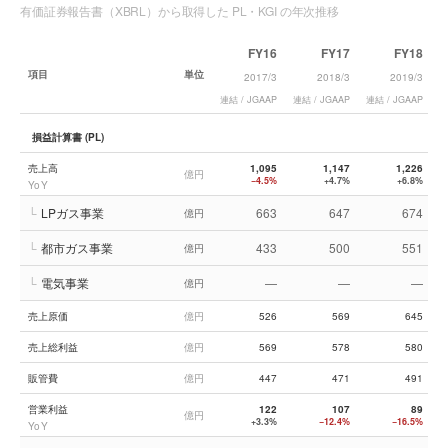
有価証券報告書（XBRL）から取得した PL・KGI の年次推移
FY16
FY17
FY18
項目
単位
2017/3
2018/3
2019/3
連結 / JGAAP
連結 / JGAAP
連結 / JGAAP
連
損益計算書 (PL)
売上高
1,095
1,147
1,226
億円
−4.5%
+4.7%
+6.8%
YoY
└
LPガス事業
663
647
674
億円
└
都市ガス事業
433
500
551
億円
└
電気事業
—
—
—
億円
売上原価
億円
526
569
645
売上総利益
億円
569
578
580
販管費
億円
447
471
491
営業利益
122
107
89
億円
+3.3%
−12.4%
−16.5%
YoY