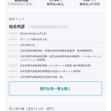
代表取締役社長執行役員
前年比+68人
前年比+31万円
経営トップ
柏谷邦彦
（代表取締役社長執行役員）
1999/9
Ernst＆Young LLP入社
2003/3
オリックス株式会社入社
2012/3
日本瓦斯入社
2017/2
日本瓦斯常務取締役（営業本部海外事業部長兼IR・資本戦略部長）
2018/4
日本瓦斯代表取締役専務（経営企画本部長海外事業部・コーポレートコミ
ュニケーション部管掌）
2020/4
日本瓦斯代表取締役専務（コーポレート本部長 海外事業部管掌）
2020/6
日本瓦斯代表取締役専務執行役員(コーポレート本部長)
2022/5
日本瓦斯代表取締役社長執行役員（現）
歴代社長一覧を開く
売上高分解（直近10ヵ年・億円）