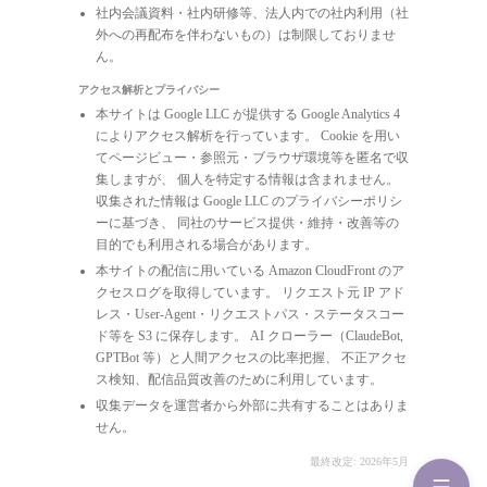
社内会議資料・社内研修等、法人内での社内利用（社
外への再配布を伴わないもの）は制限しておりませ
ん。
アクセス解析とプライバシー
本サイトは Google LLC が提供する Google Analytics 4
によりアクセス解析を行っています。 Cookie を用い
てページビュー・参照元・ブラウザ環境等を匿名で収
集しますが、 個人を特定する情報は含まれません。
収集された情報は Google LLC のプライバシーポリシ
ーに基づき、 同社のサービス提供・維持・改善等の
目的でも利用される場合があります。
本サイトの配信に用いている Amazon CloudFront のア
クセスログを取得しています。 リクエスト元 IP アド
レス・User-Agent・リクエストパス・ステータスコー
ド等を S3 に保存します。 AI クローラー（ClaudeBot,
GPTBot 等）と人間アクセスの比率把握、 不正アクセ
ス検知、配信品質改善のために利用しています。
収集データを運営者から外部に共有することはありま
せん。
最終改定: 2026年5月