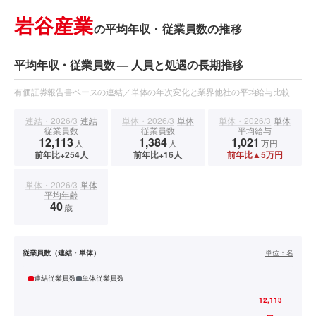
岩谷産業
の平均年収・従業員数の推移
平均年収・従業員数 — 人員と処遇の長期推移
有価証券報告書ベースの連結／単体の年次変化と業界他社の平均給与比較
連結・2026/3
連結
単体・2026/3
単体
単体・2026/3
単体
従業員数
従業員数
平均給与
12,113
1,384
1,021
人
人
万円
前年比+254人
前年比+16人
前年比▲5万円
単体・2026/3
単体
平均年齢
40
歳
従業員数（連結・単体）
単位：
名
連結従業員数
単体従業員数