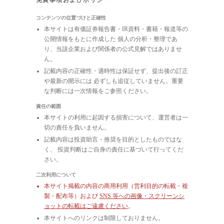
免責事項およびポリシー
コンテンツの位置づけと正確性
本サイトは有価証券報告書・IR資料・書籍・報道等の
公開情報をもとに作成した 個人の分析・整理であ
り、当該企業および関係者の公式見解ではありませ
ん。
記載内容の正確性・適時性は保証せず、提出後の訂正
や最新の開示には 必ずしも追従していません。重要
な判断には一次情報をご参照ください。
責任の範囲
本サイトの利用に起因する損害について、運営者は一
切の責任を負いません。
記載内容は投資助言・推奨を目的としたものではな
く、 投資判断はご自身の責任に基づいて行ってくだ
さい。
二次利用について
本サイト掲載の内容の商用利用（営利目的の転載・複
製・配布等）および
SNS 等への画像・スクリーンシ
ョットの転載はご遠慮ください
。
本サイトへのリンクは制限しておりません。