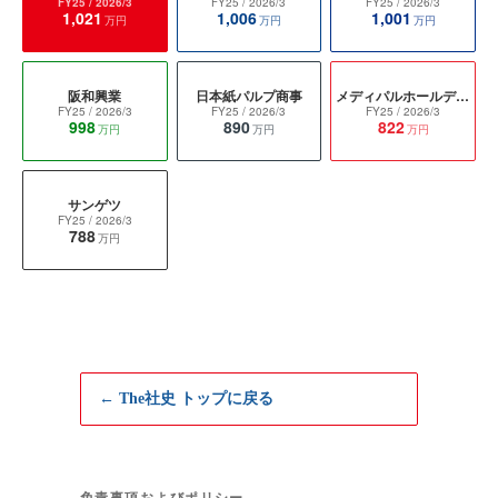
FY25
/ 2026/3
FY25
/ 2026/3
FY25
/ 2026/3
1,021
1,006
1,001
万円
万円
万円
阪和興業
日本紙パルプ商事
メディパルホールディングス
FY25
/ 2026/3
FY25
/ 2026/3
FY25
/ 2026/3
998
890
822
万円
万円
万円
サンゲツ
FY25
/ 2026/3
788
万円
← The社史 トップに戻る