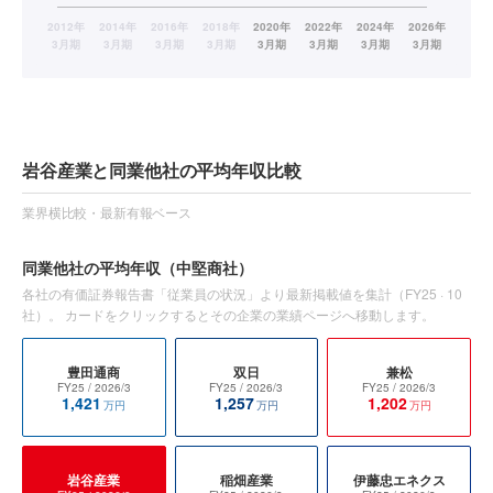
岩谷産業と同業他社の平均年収比較
業界横比較・最新有報ベース
同業他社の平均年収
（中堅商社）
各社の有価証券報告書「従業員の状況」より最新掲載値を集計（
FY25
·
10
社）。 カードをクリックするとその企業の業績ページへ移動します。
豊田通商
双日
兼松
FY25
/ 2026/3
FY25
/ 2026/3
FY25
/ 2026/3
1,421
1,257
1,202
万円
万円
万円
岩谷産業
稲畑産業
伊藤忠エネクス