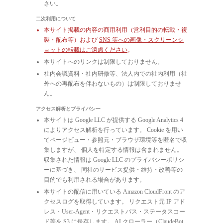
さい。
二次利用について
本サイト掲載の内容の商用利用（営利目的の転載・複
製・配布等）および
SNS 等への画像・スクリーンシ
ョットの転載はご遠慮ください
。
本サイトへのリンクは制限しておりません。
社内会議資料・社内研修等、法人内での社内利用（社
外への再配布を伴わないもの）は制限しておりませ
ん。
アクセス解析とプライバシー
本サイトは Google LLC が提供する Google Analytics 4
によりアクセス解析を行っています。 Cookie を用い
てページビュー・参照元・ブラウザ環境等を匿名で収
集しますが、 個人を特定する情報は含まれません。
収集された情報は Google LLC のプライバシーポリシ
ーに基づき、 同社のサービス提供・維持・改善等の
目的でも利用される場合があります。
本サイトの配信に用いている Amazon CloudFront のア
クセスログを取得しています。 リクエスト元 IP アド
レス・User-Agent・リクエストパス・ステータスコー
ド等を S3 に保存します。 AI クローラー（ClaudeBot,