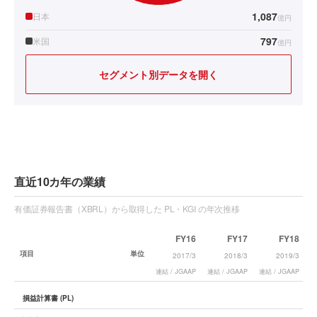
1,087
日本
億円
797
米国
億円
セグメント別データを開く
直近10カ年の業績
有価証券報告書（XBRL）から取得した PL・KGI の年次推移
FY16
FY17
FY18
項目
単位
2017/3
2018/3
2019/3
連結 / JGAAP
連結 / JGAAP
連結 / JGAAP
連
損益計算書 (PL)