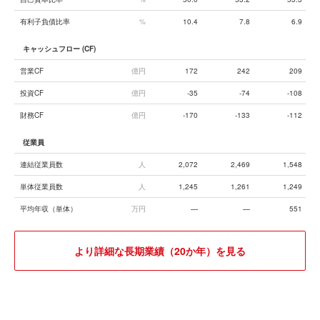
有利子負債比率
%
10.4
7.8
6.9
キャッシュフロー (CF)
営業CF
億円
172
242
209
投資CF
億円
-35
-74
-108
財務CF
億円
-170
-133
-112
従業員
連結従業員数
人
2,072
2,469
1,548
単体従業員数
人
1,245
1,261
1,249
平均年収（単体）
万円
—
—
551
より詳細な長期業績（20か年）を見る