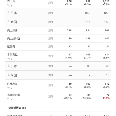
売上高
878
959
1,013
億円
+5.1%
+9.3%
+5.6%
YoY
└
日本
—
843
850
億円
└
米国
—
116
163
億円
売上原価
億円
788
831
869
売上総利益
億円
89
128
145
販管費
億円
23
23
30
営業利益
67
105
114
億円
+4.9%
+57.7%
+8.6%
YoY
└
日本
—
93
98
億円
└
米国
—
9
15
億円
経常利益
59
103
112
億円
+8.4%
+75.3%
+9.3%
YoY
当期純利益
27
84
72
億円
+509.1%
+207.5%
−14.9%
YoY
貸借対照表 (BS)
自己資本比率
%
50.0
53.2
53.3