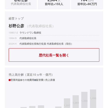
代表取締役社長
前年比+155人
前年比+86万円
経営トップ
杉野公彦
（代表取締役社長）
1980/12
ラウンドワン取締役
1994/9
代表取締役社長
2024/4
代表取締役社長執行役員 代表取締役社長（現任）
歴代社長一覧を開く
売上高分解（直近10ヵ年・億円）
営業利益
その他費用
販管費
売上原価