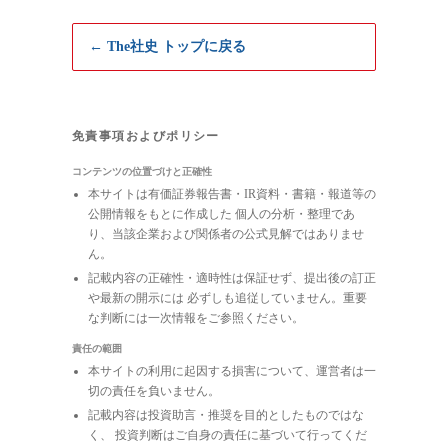
← The社史 トップに戻る
免責事項およびポリシー
コンテンツの位置づけと正確性
本サイトは有価証券報告書・IR資料・書籍・報道等の
公開情報をもとに作成した 個人の分析・整理であ
り、当該企業および関係者の公式見解ではありませ
ん。
記載内容の正確性・適時性は保証せず、提出後の訂正
や最新の開示には 必ずしも追従していません。重要
な判断には一次情報をご参照ください。
責任の範囲
本サイトの利用に起因する損害について、運営者は一
切の責任を負いません。
記載内容は投資助言・推奨を目的としたものではな
く、 投資判断はご自身の責任に基づいて行ってくだ