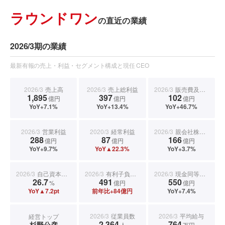
ラウンドワン
の直近の業績
2026/3期の業績
最新有報の売上・利益・セグメント構成と現任 CEO
2026/3
売上高
2026/3
売上総利益
2026/3
販売費及び一般管理費
1,895
397
102
億円
億円
億円
YoY+7.1%
YoY+13.4%
YoY+46.7%
2026/3
営業利益
2020/3
経常利益
2026/3
親会社株主に帰属する当期純利益
288
87
166
億円
億円
億円
YoY+9.7%
YoY▲22.3%
YoY+3.7%
2026/3
自己資本比率
2026/3
有利子負債合計
2026/3
現金同等物期末残高
26.7
491
550
%
億円
億円
YoY▲7.2pt
前年比+84億円
YoY+7.4%
2026/3
従業員数
2026/3
平均給与
経営トップ
2,364
764
杉野公彦
人
万円