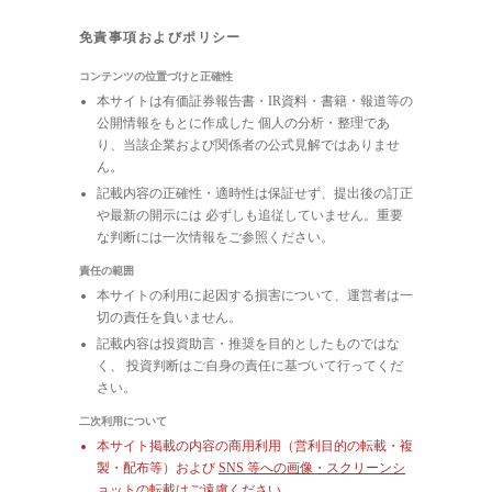
免責事項およびポリシー
コンテンツの位置づけと正確性
本サイトは有価証券報告書・IR資料・書籍・報道等の
公開情報をもとに作成した 個人の分析・整理であ
り、当該企業および関係者の公式見解ではありませ
ん。
記載内容の正確性・適時性は保証せず、提出後の訂正
や最新の開示には 必ずしも追従していません。重要
な判断には一次情報をご参照ください。
責任の範囲
本サイトの利用に起因する損害について、運営者は一
切の責任を負いません。
記載内容は投資助言・推奨を目的としたものではな
く、 投資判断はご自身の責任に基づいて行ってくだ
さい。
二次利用について
本サイト掲載の内容の商用利用（営利目的の転載・複
製・配布等）および
SNS 等への画像・スクリーンシ
ョットの転載はご遠慮ください
。