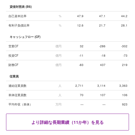
貸借対照表 (BS)
自己資本比率
%
47.9
47.1
44.2
有利子負債比率
%
12.6
21.7
28.1
キャッシュフロー (CF)
営業CF
億円
32
-286
-302
投資CF
億円
-11
-18
-73
財務CF
億円
-83
437
219
従業員
連結従業員数
人
2,711
3,114
3,363
単体従業員数
人
70
107
106
平均年収（単体）
万円
—
—
923
より詳細な長期業績（11か年）を見る