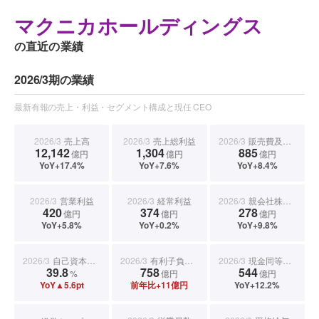
マクニカホールディングス
の直近の業績
2026/3期の業績
最新有報の売上・利益・セグメント構成と現任 CEO
2026/3
売上高
2026/3
売上総利益
2026/3
販売費及び一般管理費
12,142
1,304
885
億円
億円
億円
YoY+17.4%
YoY+7.6%
YoY+8.4%
2026/3
営業利益
2026/3
経常利益
2026/3
親会社株主に帰属する当期純利益
420
374
278
億円
億円
億円
YoY+5.8%
YoY+0.2%
YoY+9.8%
2026/3
自己資本比率
2026/3
有利子負債合計
2026/3
現金同等物期末残高
39.8
758
544
%
億円
億円
YoY▲5.6pt
前年比+11億円
YoY+12.2%