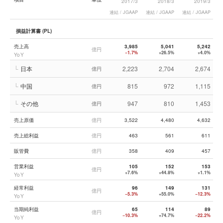
2017/3
2018/3
2019/3
連結 / JGAAP
連結 / JGAAP
連結 / JGAAP
連
損益計算書 (PL)
売上高
3,985
5,041
5,242
億円
−1.7%
+26.5%
+4.0%
YoY
└
日本
2,223
2,704
2,674
億円
└
中国
815
972
1,115
億円
└
その他
947
810
1,453
億円
売上原価
億円
3,522
4,480
4,632
売上総利益
億円
463
561
611
販管費
億円
358
409
457
営業利益
105
152
153
億円
+7.6%
+44.8%
+1.1%
YoY
経常利益
96
149
131
億円
−5.3%
+55.0%
−12.3%
YoY
当期純利益
65
114
89
億円
−10.3%
+74.7%
−22.2%
YoY