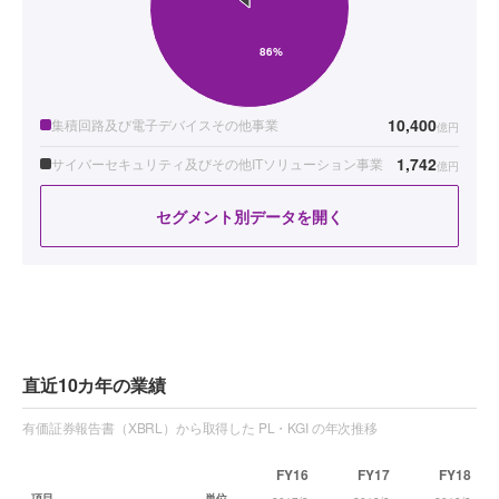
10,400
集積回路及び電子デバイスその他事業
億円
1,742
サイバーセキュリティ及びその他ITソリューション事業
億円
セグメント別データを開く
直近10カ年の業績
有価証券報告書（XBRL）から取得した PL・KGI の年次推移
FY16
FY17
FY18
項目
単位