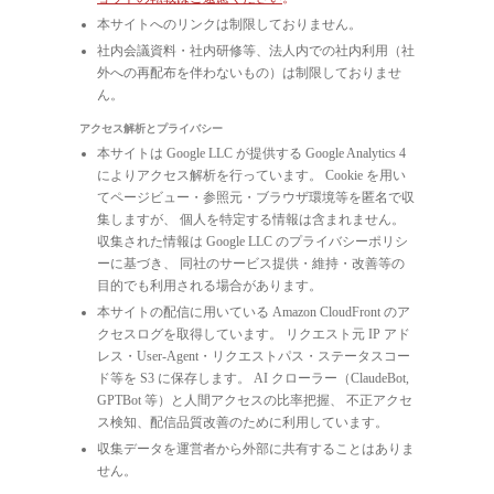
本サイトへのリンクは制限しておりません。
社内会議資料・社内研修等、法人内での社内利用（社
外への再配布を伴わないもの）は制限しておりませ
ん。
アクセス解析とプライバシー
本サイトは Google LLC が提供する Google Analytics 4
によりアクセス解析を行っています。 Cookie を用い
てページビュー・参照元・ブラウザ環境等を匿名で収
集しますが、 個人を特定する情報は含まれません。
収集された情報は Google LLC のプライバシーポリシ
ーに基づき、 同社のサービス提供・維持・改善等の
目的でも利用される場合があります。
本サイトの配信に用いている Amazon CloudFront のア
クセスログを取得しています。 リクエスト元 IP アド
レス・User-Agent・リクエストパス・ステータスコー
ド等を S3 に保存します。 AI クローラー（ClaudeBot,
GPTBot 等）と人間アクセスの比率把握、 不正アクセ
ス検知、配信品質改善のために利用しています。
収集データを運営者から外部に共有することはありま
せん。