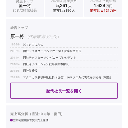
2026/3
従業員数
2026/3
平均給与
経営トップ
5,261
1,629
原一将
人
万円
代表取締役社長
前年比+190人
前年比▲121万円
経営トップ
原一将
（代表取締役社長）
1995/9
㈱マクニカ入社
2007/4
同社テクスター カンパニー第１営業統括部長
2011/4
同社テクスター カンパニー プレジデント
2018/4
同社イノベーション戦略事業本部長
2018/6
同社取締役
2019/6
マクニカ代表取締役社長（現任） ㈱マクニカ代表取締役社長（現任）
歴代社長一覧を開く
売上高分解（直近10ヵ年・億円）
営業利益
販管費
売上原価