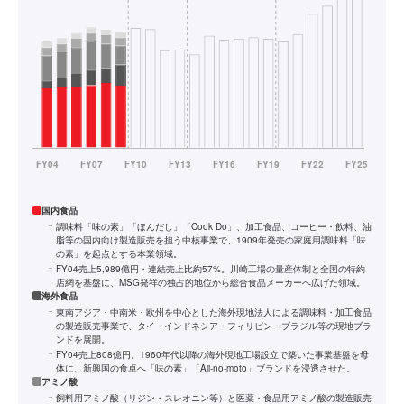
国内食品
調味料「味の素」「ほんだし」「Cook Do」、加工食品、コーヒー・飲料、油
脂等の国内向け製造販売を担う中核事業で、1909年発売の家庭用調味料「味
の素」を起点とする本業領域。
FY04売上5,989億円・連結売上比約57%。川崎工場の量産体制と全国の特約
店網を基盤に、MSG発祥の独占的地位から総合食品メーカーへ広げた領域。
海外食品
東南アジア・中南米・欧州を中心とした海外現地法人による調味料・加工食品
の製造販売事業で、タイ・インドネシア・フィリピン・ブラジル等の現地ブラ
ンドを展開。
FY04売上808億円。1960年代以降の海外現地工場設立で築いた事業基盤を母
体に、新興国の食卓へ「味の素」「Aji-no-moto」ブランドを浸透させた。
アミノ酸
飼料用アミノ酸（リジン・スレオニン等）と医薬・食品用アミノ酸の製造販売