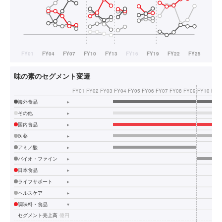
味の素のセグメント変遷
FY01
FY02
FY03
FY04
FY05
FY06
FY07
FY08
FY09
FY10
FY1
海外食品
▸
その他
▸
国内食品
▸
医薬
▸
アミノ酸
▸
バイオ・ファイン
▸
日本食品
▸
ライフサポート
▸
ヘルスケア
▸
調味料・食品
▾
セグメント売上高
億円