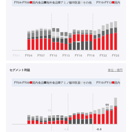
国内食品
海外食品
アミノ酸
医薬
その他
国内食品
海
FY04-FY09
FY10-FY13
セグメント利益
単位：
億円
国内食品
海外食品
アミノ酸
医薬
その他
国内食品
海
FY04-FY09
FY10-FY13