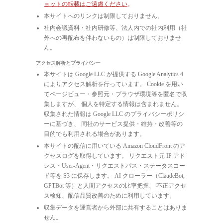
ョットの転載はご遠慮ください
。
本サイトへのリンクは制限しておりません。
社内会議資料・社内研修等、法人内での社内利用（社
外への再配布を伴わないもの）は制限しておりませ
ん。
アクセス解析とプライバシー
本サイトは Google LLC が提供する Google Analytics 4
によりアクセス解析を行っています。 Cookie を用い
てページビュー・参照元・ブラウザ環境等を匿名で収
集しますが、 個人を特定する情報は含まれません。
収集された情報は Google LLC のプライバシーポリシ
ーに基づき、 同社のサービス提供・維持・改善等の
目的でも利用される場合があります。
本サイトの配信に用いている Amazon CloudFront のア
クセスログを取得しています。 リクエスト元 IP アド
レス・User-Agent・リクエストパス・ステータスコー
ド等を S3 に保存します。 AI クローラー（ClaudeBot,
GPTBot 等）と人間アクセスの比率把握、 不正アクセ
ス検知、配信品質改善のために利用しています。
収集データを運営者から外部に共有することはありま
せん。