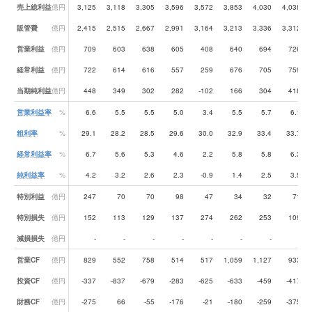
売上総利益
億円
3,125
3,118
3,305
3,596
3,572
3,853
4,030
4,038
販管費
億円
2,415
2,515
2,667
2,991
3,164
3,213
3,336
3,312
営業利益
億円
709
603
638
605
408
640
694
726
経常利益
億円
722
614
616
557
259
676
705
759
当期純利益
億円
448
349
302
282
-102
166
304
418
営業利益率
%
6.6
5.5
5.5
5.0
3.4
5.5
5.7
6.1
粗利率
%
29.1
28.2
28.5
29.6
30.0
32.9
33.4
33.7
経常利益率
%
6.7
5.6
5.3
4.6
2.2
5.8
5.8
6.3
純利益率
%
4.2
3.2
2.6
2.3
-0.9
1.4
2.5
3.5
特別利益
億円
247
70
70
98
47
34
32
71
特別損失
億円
152
113
129
137
274
262
253
109
減損損失
億円
-
-
-
-
-
-
-
-
営業CF
億円
829
552
758
514
517
1,059
1,127
933
投資CF
億円
-337
-837
-679
-283
-625
-633
-459
-417
財務CF
億円
-275
66
-55
-176
-21
-180
-259
-375