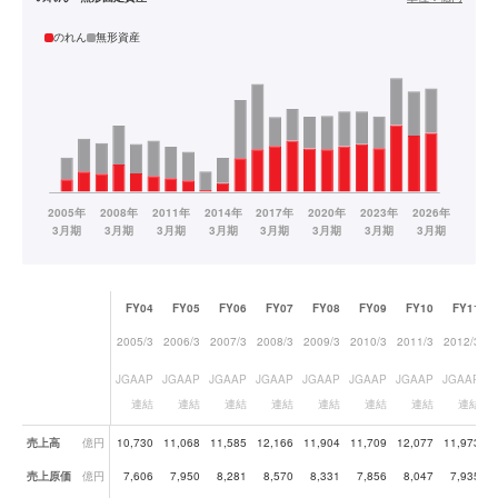
のれん
無形資産
FY04
FY05
FY06
FY07
FY08
FY09
FY10
FY11
2005/3
2006/3
2007/3
2008/3
2009/3
2010/3
2011/3
2012/3
2
JGAAP
JGAAP
JGAAP
JGAAP
JGAAP
JGAAP
JGAAP
JGAAP
連結
連結
連結
連結
連結
連結
連結
連結
業績データ一覧
売上高
億円
10,730
11,068
11,585
12,166
11,904
11,709
12,077
11,973
売上原価
億円
7,606
7,950
8,281
8,570
8,331
7,856
8,047
7,935