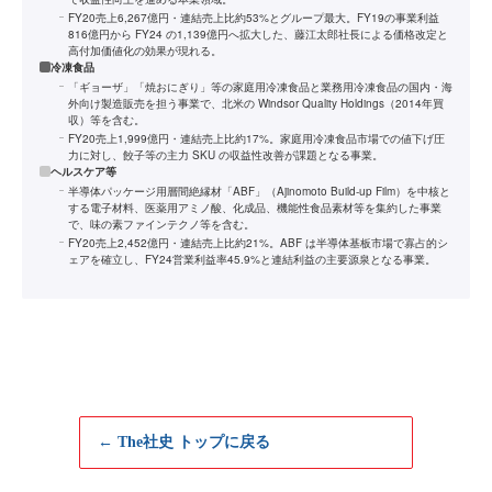
FY20売上6,267億円・連結売上比約53%とグループ最大。FY19の事業利益
816億円から FY24 の1,139億円へ拡大した、藤江太郎社長による価格改定と
高付加価値化の効果が現れる。
冷凍食品
「ギョーザ」「焼おにぎり」等の家庭用冷凍食品と業務用冷凍食品の国内・海
外向け製造販売を担う事業で、北米の Windsor Quality Holdings（2014年買
収）等を含む。
FY20売上1,999億円・連結売上比約17%。家庭用冷凍食品市場での値下げ圧
力に対し、餃子等の主力 SKU の収益性改善が課題となる事業。
ヘルスケア等
半導体パッケージ用層間絶縁材「ABF」（Ajinomoto Build-up Film）を中核と
する電子材料、医薬用アミノ酸、化成品、機能性食品素材等を集約した事業
で、味の素ファインテクノ等を含む。
FY20売上2,452億円・連結売上比約21%。ABF は半導体基板市場で寡占的シ
ェアを確立し、FY24営業利益率45.9%と連結利益の主要源泉となる事業。
← The社史 トップに戻る