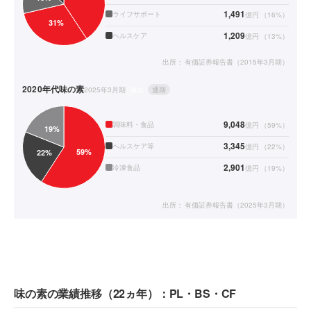
1,491
ライフサポート
億円
（
16
%）
1,209
ヘルスケア
億円
（
13
%）
出所：
有価証券報告書（2015年3月期）
2020年代
味の素
2025年3月期
連結
通期
9,048
調味料・食品
億円
（
59
%）
3,345
ヘルスケア等
億円
（
22
%）
2,901
冷凍食品
億円
（
19
%）
出所：
有価証券報告書（2025年3月期）
味の素の業績推移（22ヵ年）：PL・BS・CF