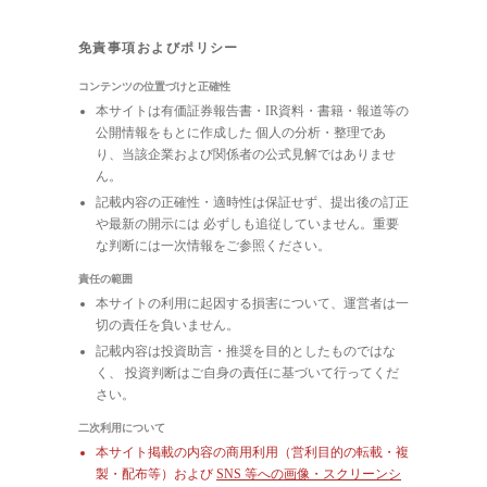
免責事項およびポリシー
コンテンツの位置づけと正確性
本サイトは有価証券報告書・IR資料・書籍・報道等の
公開情報をもとに作成した 個人の分析・整理であ
り、当該企業および関係者の公式見解ではありませ
ん。
記載内容の正確性・適時性は保証せず、提出後の訂正
や最新の開示には 必ずしも追従していません。重要
な判断には一次情報をご参照ください。
責任の範囲
本サイトの利用に起因する損害について、運営者は一
切の責任を負いません。
記載内容は投資助言・推奨を目的としたものではな
く、 投資判断はご自身の責任に基づいて行ってくだ
さい。
二次利用について
本サイト掲載の内容の商用利用（営利目的の転載・複
製・配布等）および
SNS 等への画像・スクリーンシ