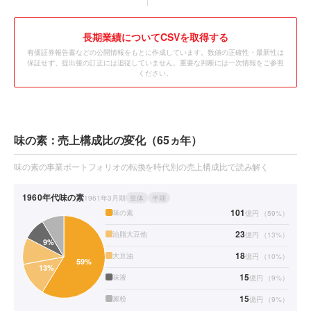
長期業績についてCSVを取得する
有価証券報告書などの公開情報をもとに作成しています。数値の正確性・最新性は
保証せず、提出後の訂正には追従していません。重要な判断には一次情報をご参照
ください。
味の素：売上構成比の変化（65ヵ年）
味の素の事業ポートフォリオの転換を時代別の売上構成比で読み解く
1960年代
味の素
1961年3月期
単体
半期
101
味の素
億円
（
59
%）
23
油脂大豆他
億円
（
13
%）
18
大豆油
億円
（
10
%）
15
味液
億円
（
9
%）
15
澱粉
億円
（
9
%）