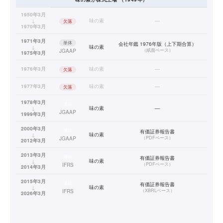
1950年3月
↓
味の素
—
欠落
1970年3月
1971年3月
単体
会社年鑑 1976年版（上下期合算）
↓
味の素
（
紙面ベース
）
JGAAP
1975年3月
1976年3月
味の素
—
欠落
1977年3月
味の素
—
欠落
1978年3月
連結
↓
味の素
—
JGAAP
1999年3月
2000年3月
連結
有価証券報告書
↓
味の素
（
PDFベース
）
JGAAP
2012年3月
2013年3月
連結
有価証券報告書
↓
味の素
（
PDFベース
）
IFRS
2014年3月
2015年3月
連結
有価証券報告書
↓
味の素
（
XBRLベース
）
IFRS
2026年3月