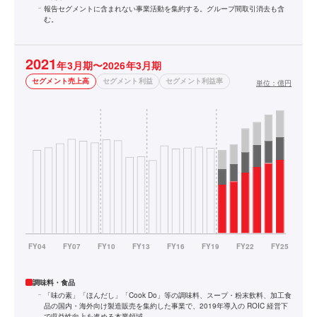
報告セグメントに含まれない事業活動を集約する。グループ間取引消去も含
む。
2021
年3月期〜2026年3月期
セグメント売上高
セグメント利益
セグメント利益率
単位：
億円
調味料・食品
「味の素」「ほんだし」「Cook Do」等の調味料、スープ・粉末飲料、加工食
品の国内・海外向け製造販売を集約した事業で、2019年導入の ROIC 経営下
で収益性向上を進める本業領域。