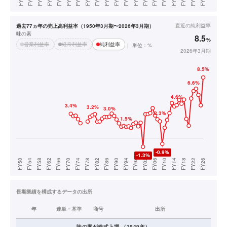
直近の
純利益率
過去77ヵ年の売上高利益率（1950年3月期〜2026年3月期）
味の素
8.5
%
営業利益率
経常利益率
純利益率
単位：%
2026年3月期
長期業績を構成するデータの出所
年
連単・基準
商号
出所
味の素
が株式上場
（
1949
年）