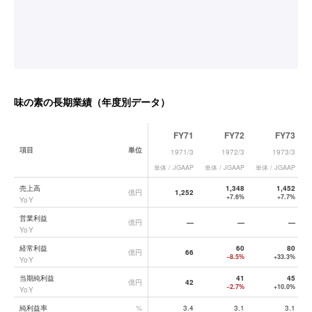
味の素
の長期業績（年度別データ）
FY71
FY72
FY73
項目
単位
1971/3
1972/3
1973/3
単体 / JGAAP
単体 / JGAAP
単体 / JGAAP
単
味の素
の長期業績データ一覧
売上高
1,348
1,452
億円
1,252
+7.6%
+7.7%
YoY
営業利益
億円
—
—
—
YoY
経常利益
60
80
億円
66
−8.5%
+33.3%
YoY
当期純利益
41
45
億円
42
−2.7%
+10.0%
YoY
純利益率
%
3.4
3.1
3.1