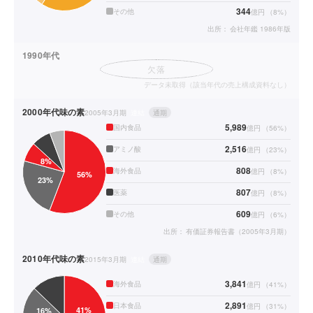
344
その他
億円
（
8
%）
出所：
会社年鑑 1986年版
1990年代
欠落
データ未取得（該当年代の売上構成資料なし）
2000年代
味の素
2005年3月期
連結
通期
5,989
国内食品
億円
（
56
%）
2,516
アミノ酸
億円
（
23
%）
808
海外食品
億円
（
8
%）
807
医薬
億円
（
8
%）
609
その他
億円
（
6
%）
出所：
有価証券報告書（2005年3月期）
2010年代
味の素
2015年3月期
連結
通期
3,841
海外食品
億円
（
41
%）
2,891
日本食品
億円
（
31
%）