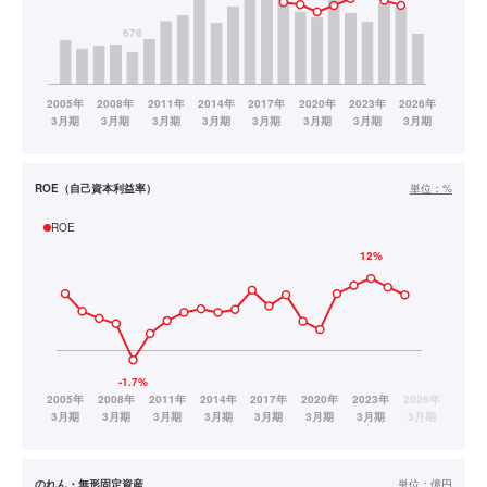
ROE（自己資本利益率）
単位：
%
ROE
のれん・無形固定資産
単位：
億円