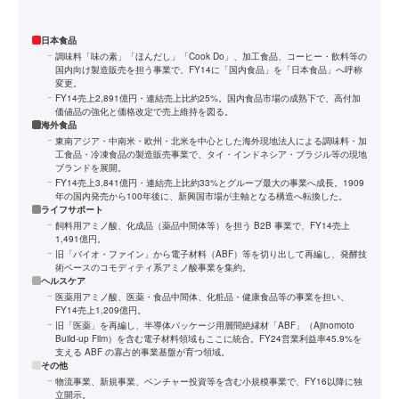
日本食品
調味料「味の素」「ほんだし」「Cook Do」、加工食品、コーヒー・飲料等の
国内向け製造販売を担う事業で、FY14に「国内食品」を「日本食品」へ呼称
変更。
FY14売上2,891億円・連結売上比約25%。国内食品市場の成熟下で、高付加
価値品の強化と価格改定で売上維持を図る。
海外食品
東南アジア・中南米・欧州・北米を中心とした海外現地法人による調味料・加
工食品・冷凍食品の製造販売事業で、タイ・インドネシア・ブラジル等の現地
ブランドを展開。
FY14売上3,841億円・連結売上比約33%とグループ最大の事業へ成長。1909
年の国内発売から100年後に、新興国市場が主軸となる構造へ転換した。
ライフサポート
飼料用アミノ酸、化成品（薬品中間体等）を担う B2B 事業で、FY14売上
1,491億円。
旧「バイオ・ファイン」から電子材料（ABF）等を切り出して再編し、発酵技
術ベースのコモディティ系アミノ酸事業を集約。
ヘルスケア
医薬用アミノ酸、医薬・食品中間体、化粧品・健康食品等の事業を担い、
FY14売上1,209億円。
旧「医薬」を再編し、半導体パッケージ用層間絶縁材「ABF」（Ajinomoto
Build-up Film）を含む電子材料領域もここに統合。FY24営業利益率45.9%を
支える ABF の寡占的事業基盤が育つ領域。
その他
物流事業、新規事業、ベンチャー投資等を含む小規模事業で、FY16以降に独
立開示。