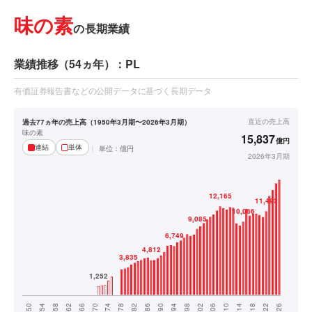
味の素
の長期業績
業績推移（54ヵ年）：PL
有価証券報告書などの公開データに基づく長期データ
直近の
売上高
過去77ヵ年の売上高（1950年3月期〜2026年3月期）
味の素
15,837
億円
連結
単体
単位：
億円
2026年3月期