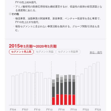
FY10売上826億円。
アミノ酸研究の医療応用領域を継続運営するが、収益性の規律が経営課題とな
る過渡期にあたる。
その他
物流事業、油脂事業の関連事業、新規事業、ベンチャー投資等を含む事業で、
FY10売上2,572億円。
報告セグメントに含まれない事業活動を集約する。グループ間取引消去も含
む。
2015
年3月期〜2020年3月期
セグメント売上高
セグメント利益
セグメント利益率
単位：
億円