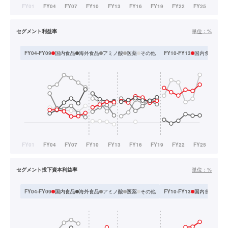
セグメント利益率
単位：
%
国内食品
海外食品
アミノ酸
医薬
その他
国内食品
海
FY04-FY09
FY10-FY13
セグメント投下資本利益率
単位：
%
国内食品
海外食品
アミノ酸
医薬
その他
国内食品
海
FY04-FY09
FY10-FY13