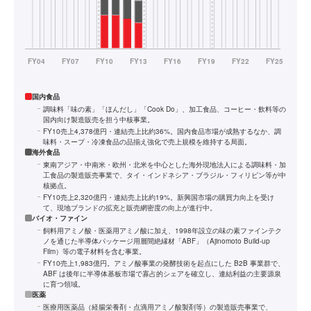
国内食品
調味料「味の素」「ほんだし」「Cook Do」、加工食品、コーヒー・飲料等の
国内向け製造販売を担う中核事業。
FY10売上4,378億円・連結売上比約36%。国内食品市場が成熟するなか、調
味料・スープ・冷凍食品の品揃え強化で売上規模を維持する局面。
海外食品
東南アジア・中南米・欧州・北米を中心とした海外現地法人による調味料・加
工食品の製造販売事業で、タイ・インドネシア・ブラジル・フィリピン等が中
核拠点。
FY10売上2,320億円・連結売上比約19%。新興国市場の購買力向上を受け
て、現地ブランドの拡充と販売網密度の向上が進行中。
バイオ・ファイン
飼料用アミノ酸・医薬用アミノ酸に加え、1998年設立の味の素ファインテク
ノを通じた半導体パッケージ用層間絶縁材「ABF」（Ajinomoto Build-up
Film）等の電子材料を含む事業。
FY10売上1,983億円。アミノ酸事業の発酵技術を起点にした B2B 事業群で、
ABF は後年に半導体基板市場で寡占的シェアを確立し、連結利益の主要源泉
に育つ領域。
医薬
医療用医薬品（経腸栄養剤・点滴用アミノ酸製剤等）の製造販売事業で、