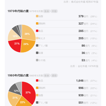
出所：
株式会社年鑑 昭和37年版
1970年代
味の素
1975年3月期
単体
半期
379
油脂
億円
（
28
%）
327
調味料
億円
（
24
%）
285
食品
億円
（
21
%）
205
味えさ
億円
（
15
%）
86
アミノ酸
億円
（
6
%）
36
味液
億円
（
3
%）
53
その他
億円
（
4
%）
出所：
会社年鑑 1976年版
1980年代
味の素
1985年3月期
単体
通期
1,646
食品
億円
（
37
%）
996
調味料
億円
（
22
%）
939
油脂
億円
（
21
%）
551
アミノ酸
億円
（
12
%）