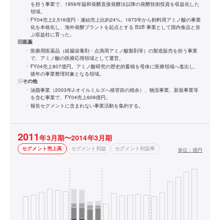
を担う事業で、1956年協和発酵直接発酵法以降の発酵技術投資を収益化した
領域。
FY04売上2,516億円・連結売上比約24%。1973年から飼料用アミノ酸の事業
化を本格化し、海外発酵プラントを起点とする B2B 事業として国内食品と並
ぶ収益柱に育った。
医薬
医療用医薬品（経腸栄養剤・点滴用アミノ酸製剤等）の製造販売を担う事業
で、アミノ酸の医療応用領域として運営。
FY04売上807億円。アミノ酸研究の歴史的蓄積を母体に医療領域へ進出し、
後年の事業整理対象となる領域。
その他
油脂事業（2003年J-オイルミルズへ移管前の残余）、物流事業、新規事業等
を含む事業で、FY04売上609億円。
報告セグメントに含まれない事業活動を集約する。
2011
年3月期〜2014年3月期
セグメント売上高
セグメント利益
セグメント利益率
単位：
億円