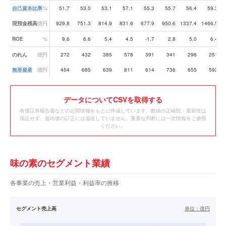
自己資本比率
%
51.7
53.0
53.1
57.1
55.3
55.7
56.4
59.3
現預金残高
億円
929.8
751.3
814.9
831.6
677.9
950.6
1337.4
1466.5
1
ROE
%
9.6
6.6
5.4
4.5
-1.7
2.8
5.0
6.4
のれん
億円
272
432
385
578
391
341
296
251
無形資産
億円
454
685
639
811
614
736
655
592
データ
についてCSVを取得する
有価証券報告書などの公開情報をもとに作成しています。数値の正確性・最新性は
保証せず、提出後の訂正には追従していません。重要な判断には一次情報をご参照
ください。
味の素のセグメント業績
各事業の売上・営業利益・利益率の推移
セグメント売上高
単位：
億円