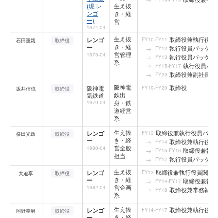
(現 レ
生え抜
ンゴ
き・経
ー)
営
1974-04
生え抜
取締役兼執行役員
レンゴ
FY10-FY11
石田重親
取締役
き・経
ー
執行役員パッケー
FY12
営管理
1975-04
執行役員パッケー
FY13
系
執行役員パッ
FY15-FY17
取締役兼副社長執
FY20
阪神電
取締役
阪神電
FY19-FY20
坂井信也
取締役
鉄出
気鉄道
身・鉄
1970-04
道経営
系
生え抜
取締役兼執行役員パッ
レンゴ
FY13
横田光政
取締役
き・経
ー
取締役兼執行役員
FY14
営全般
1980-04
取締役兼執行
FY15-FY16
担当
執行役員パッケー
FY17
生え抜
取締役兼執行役員関連
レンゴ
FY13
大迫享
取締役
き・経
ー
取締役兼執行
FY14-FY17
営企画
1982-04
取締役兼常務執行
FY18
系
生え抜
取締役兼執行役員
レンゴ
FY14-FY17
岡野幸男
取締役
き・経
ー