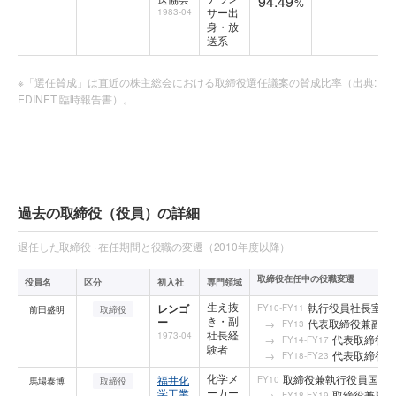
94.49
%
サー出
1983-04
身・放
送系
※「選任賛成」は直近の株主総会における取締役選任議案の賛成比率（出典:
EDINET 臨時報告書）。
過去の取締役（役員）の詳細
退任した取締役 · 在任期間と役職の変遷（2010年度以降）
取締役在任中の役職変遷
役員名
区分
初入社
専門領域
生え抜
執行役員社長室
レンゴ
FY10-FY11
前田盛明
取締役
き・副
ー
代表取締役兼副社
FY13
社長経
1973-04
代表取締役兼
FY14-FY17
験者
代表取締役兼
FY18-FY23
化学メ
取締役兼執行役員国内
福井化
FY10
馬場泰博
取締役
ーカー
学工業
取締役兼専務
FY18-FY19