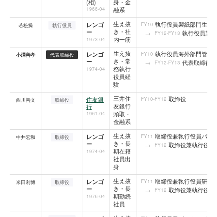
(相)
身・金
1966-04
融系
生え抜
執行役員製紙部門生産
レンゴ
FY10
若松操
執行役員
き・社
ー
執行役員製紙
FY12-FY13
内一筋
1973-04
生え抜
執行役員海外部門管掌
レンゴ
FY10
小澤善孝
代表取締役
き・常
ー
代表取締役兼
FY12-FY13
務執行
1974-04
役員経
験
三井住
取締役
住友銀
FY10-FY12
西川善文
取締役
友銀行
行
頭取・
1961-04
金融系
生え抜
取締役兼執行役員パッ
レンゴ
FY11
中井宏和
取締役
き・長
ー
取締役兼執行役員
FY12
期在籍
1974-04
社員出
身
生え抜
取締役兼執行役員研究
レンゴ
FY11
米田利博
取締役
き・長
ー
取締役兼執行役員
FY12
期勤続
1976-04
社員