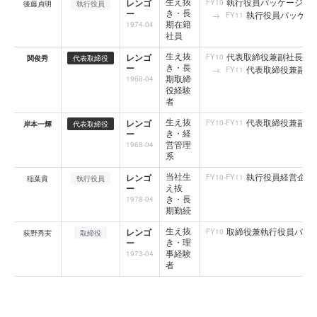
生え抜
執行役員パッケージン
レンゴ
FY10
後藤貞明
執行役員
き・長
ー
執行役員パッケー
FY11
期在籍
1974-04
社員
生え抜
代表取締役兼副社長執
レンゴ
FY10
関俊秀
代表取締役
き・長
ー
代表取締役兼副社
FY11
期取締
1968-04
役経験
者
生え抜
代表取締役兼副社
レンゴ
FY10-FY11
岸本一輝
代表取締役
き・経
ー
営管理
1968-04
系
当社生
執行役員経営企画
レンゴ
FY10-FY11
稲葉貴
執行役員
え抜
ー
き・長
1978-04
期勤続
生え抜
取締役兼執行役員パッ
レンゴ
FY10
荻野秀実
取締役
き・理
ー
事経験
1973-04
者