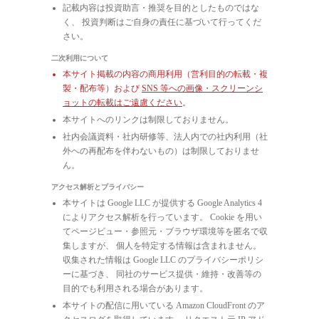
記載内容は投資助言・推奨を目的としたものではな
く、 投資判断はご自身の責任に基づいて行ってくだ
さい。
二次利用について
本サイト掲載の内容の商用利用（営利目的の転載・複
製・配布等）および
SNS 等への画像・スクリーンシ
ョットの転載はご遠慮ください
。
本サイトへのリンクは制限しておりません。
社内会議資料・社内研修等、法人内での社内利用（社
外への再配布を伴わないもの）は制限しておりませ
ん。
アクセス解析とプライバシー
本サイトは Google LLC が提供する Google Analytics 4
によりアクセス解析を行っています。 Cookie を用い
てページビュー・参照元・ブラウザ環境等を匿名で収
集しますが、 個人を特定する情報は含まれません。
収集された情報は Google LLC のプライバシーポリシ
ーに基づき、 同社のサービス提供・維持・改善等の
目的でも利用される場合があります。
本サイトの配信に用いている Amazon CloudFront のア