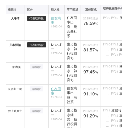
取締役在任中の役
役員名
区分
初入社
専門領域
選任賛成
住友商
代表
住友商
FY99-FY12
大坪清
代表取締役
2025/6
議決
事出
事
78.59
%
身・総
1962-04
合商社
系
生え抜
取締
レンゴ
FY10-FY12
川本洋祐
代表取締役
2025/6
議決
き・執
ー
81.57
取締
FY18
%
行役員
1978-04
FY21-FY23
育ち
生え抜
執行
レンゴ
FY10-FY11
三部廣美
取締役
2025/6
議決
き・執
ー
97.45
取締
FY24
%
行役員
1975-04
育ち
住友商
取締
住友商
FY10-FY17
長谷川一郎
取締役
2025/6
議決
事出
事
91.10
取締
FY25
%
身・商
1976-04
社系
生え抜
取締役兼
レンゴ
FY11
井上貞登士
取締役
2025/6
議決
き経
ー
91.29
取締
FY12
%
営・執
1985-04
執行
FY13
行役員
執行
FY14