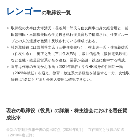
レンゴー
の取締役一覧
取締役の大半は大坪清氏・長谷川一郎氏ら住友商事出身の経営層と、前
田盛明氏・三部廣美氏ら生え抜き執行役員育ちで構成され、住友グルー
プとの人的連携が色濃く反映されている構成である。
社外取締役には西川善文氏（三井住友銀行）、横山進一氏・佐藤義雄氏
（住友生命）、奥正之氏（三井住友FG）、坂井信也氏（阪神電気鉄道）
など金融・鉄道経営系が名を連ね、業界が金融・鉄道に集中する構成。
近年は作家の玉岡かおる氏（2021年就任）やNHK出身の住田功一氏
（2023年就任）を迎え、教育・放送系の多様性を補強する一方、女性取
締役は1名にとどまり外国人登用は確認できない。
現在の取締役（役員）の詳細・株主総会における選任賛
成比率
最新の有価証券報告書の提出時点（2025年6月） · 在任期間と役職の変遷
（2010年度以降）