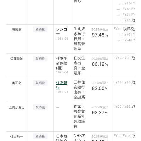
育ち
FY15-FY17
FY18-FY19
FY21-FY24
取締
FY25
生え抜
取締役兼
レンゴ
FY13
堀博史
取締役
2025/6
議決
き執行
ー
97.48
FY16-FY17
%
役員・
1981-04
FY24-FY25
経営管
理系
住友生
取締
住友生
FY17-FY25
佐藤義雄
取締役
2025/6
議決
命出
命保険
86.12
%
(相)
身・金
1973-04
融系
三井住
取締
住友銀
FY18-FY25
奥正之
取締役
2025/6
議決
友銀行
行
82.00
%
出身・
1968-04
金融系
作家・
取締
FY20-FY25
玉岡かおる
取締役
—
2025/6
議決
教育文
92.37
%
化系社
外取締
役
NHKア
取締
日本放
FY22-FY25
住田功一
取締役
2025/6
議決
ナウン
送協会