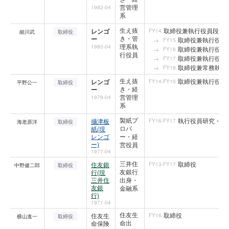
営管理
1982-04
系
生え抜
取締役兼執行役員段ボ
レンゴ
FY14
細川武
取締役
き・管
ー
取締役兼執行役員
FY15
理系執
1980-04
取締役兼執行役員
FY16
行役員
取締役兼執行役員
FY17
取締役兼常務執行
FY18
生え抜
取締役兼執行役員
レンゴ
FY14-FY15
平野公一
取締役
き・経
ー
営管理
1979-04
系
製紙プ
執行役員研究・技
攝津板
FY16-FY17
海老原洋
取締役
ロパ
紙(現
レンゴ
ー・経
ー)
営役員
1977-04
三井住
取締役
住友銀
FY13-FY17
中野健二郎
取締役
友銀行
行(現
三井住
出身・
友銀
金融系
行)
1971-04
住友生
取締役
住友生
FY16
横山進一
取締役
命出
命保険