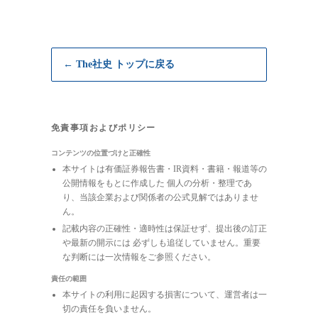
← The社史 トップに戻る
免責事項およびポリシー
コンテンツの位置づけと正確性
本サイトは有価証券報告書・IR資料・書籍・報道等の
公開情報をもとに作成した 個人の分析・整理であ
り、当該企業および関係者の公式見解ではありませ
ん。
記載内容の正確性・適時性は保証せず、提出後の訂正
や最新の開示には 必ずしも追従していません。重要
な判断には一次情報をご参照ください。
責任の範囲
本サイトの利用に起因する損害について、運営者は一
切の責任を負いません。