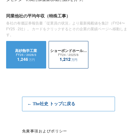
同業他社の平均年収
（特殊工事）
各社の有価証券報告書「従業員の状況」より最新掲載値を集計（
FY24〜
FY25
·
2
社）。 カードをクリックするとその企業の業績ページへ移動しま
す。
高砂熱学工業
ショーボンドホールディングス
FY25
/ 2026/3
FY24
/ 2025/6
1,246
1,212
万円
万円
← The社史 トップに戻る
免責事項およびポリシー