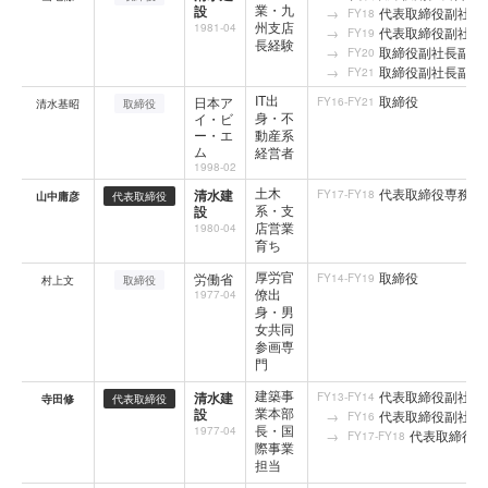
業・九
設
代表取締役副社長
FY18
州支店
1981-04
代表取締役副社長
FY19
長経験
取締役副社長副社
FY20
取締役副社長副社
FY21
IT出
取締役
日本ア
FY16-FY21
清水基昭
取締役
身・不
イ・ビ
ー・エ
動産系
ム
経営者
1998-02
土木
代表取締役専務執
清水建
FY17-FY18
山中庸彦
代表取締役
系・支
設
店営業
1980-04
育ち
厚労官
取締役
労働省
FY14-FY19
村上文
取締役
僚出
1977-04
身・男
女共同
参画専
門
建築事
代表取締役副社長
清水建
FY13-FY14
寺田修
代表取締役
業本部
設
代表取締役副社長
FY16
長・国
1977-04
代表取締役副
FY17-FY18
際事業
担当