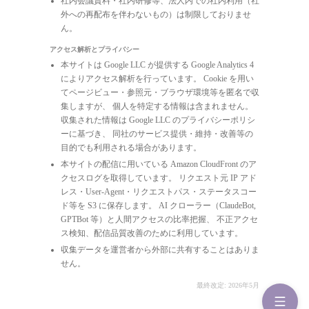
社内会議資料・社内研修等、法人内での社内利用（社
外への再配布を伴わないもの）は制限しておりませ
ん。
アクセス解析とプライバシー
本サイトは Google LLC が提供する Google Analytics 4
によりアクセス解析を行っています。 Cookie を用い
てページビュー・参照元・ブラウザ環境等を匿名で収
集しますが、 個人を特定する情報は含まれません。
収集された情報は Google LLC のプライバシーポリシ
ーに基づき、 同社のサービス提供・維持・改善等の
目的でも利用される場合があります。
本サイトの配信に用いている Amazon CloudFront のア
クセスログを取得しています。 リクエスト元 IP アド
レス・User-Agent・リクエストパス・ステータスコー
ド等を S3 に保存します。 AI クローラー（ClaudeBot,
GPTBot 等）と人間アクセスの比率把握、 不正アクセ
ス検知、配信品質改善のために利用しています。
収集データを運営者から外部に共有することはありま
せん。
最終改定: 2026年5月