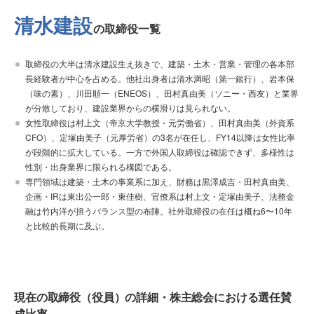
清水建設
の取締役一覧
取締役の大半は清水建設生え抜きで、建築・土木・営業・管理の各本部
長経験者が中心を占める。他社出身者は清水満昭（第一銀行）、岩本保
（味の素）、川田順一（ENEOS）、田村真由美（ソニー・西友）と業界
が分散しており、建設業界からの横滑りは見られない。
女性取締役は村上文（帝京大学教授・元労働省）、田村真由美（外資系
CFO）、定塚由美子（元厚労省）の3名が在任し、FY14以降は女性比率
が段階的に拡大している。一方で外国人取締役は確認できず、多様性は
性別・出身業界に限られる構図である。
専門領域は建築・土木の事業系に加え、財務は黒澤成吉・田村真由美、
企画・IRは東出公一郎・東佳樹、官僚系は村上文・定塚由美子、法務金
融は竹内洋が担うバランス型の布陣。社外取締役の在任は概ね6〜10年
と比較的長期に及ぶ。
現在の取締役（役員）の詳細・株主総会における選任賛
成比率