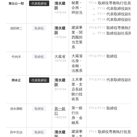
秘書・
取締役専務執行役員本
清水建
FY15
東出公一郎
代表取締役
企画・
設
代表取締役副社長
FY16
IR担当
1976-04
代表取締役副社長管
FY17
代表取締役副社長管
FY18
建築事
取締役専務執行役
清水建
FY16-FY17
池田耕二
取締役
業・関
設
取締役副社長関西
FY18
西圏担
1979-04
当営業
系
大蔵省
取締役
大蔵省
FY12-FY17
竹内洋
取締役
出身・
1973-04
金融・
法務系
土木事
代表取締役副社長
清水建
FY15-FY16
岡本正
代表取締役
業・支
設
店長経
2010-04
験の技
術系
第一銀
取締役
第一銀
FY10-FY15
清水満昭
取締役
行出
行
身・金
1963-04
融系
建築事
取締役専務執行役員関
清水建
FY14
田中完治
取締役
業・支
設