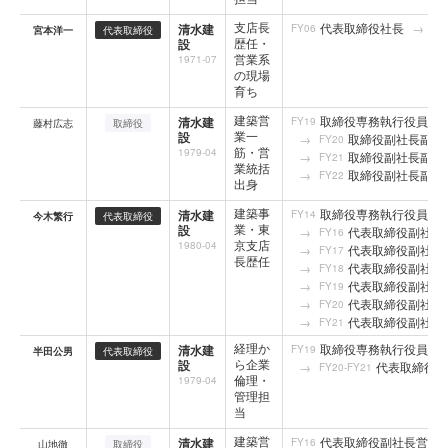
支店長
代表取締役社長
清水建
FY06
FY
宮本洋一
代表取締役
歴任・
設
営業系
1971-07
の現場
育ち
建築営
取締役専務執行役員営
清水建
FY19
藤村広志
取締役
業一
設
取締役副社長副社
FY20
筋・営
1979-04
取締役副社長副社
FY21
業統括
取締役副社長副社
FY22
出身
建築事
取締役専務執行役員建
清水建
FY14
今木繁行
代表取締役
業・東
設
代表取締役副社長
FY16
京支店
1980-04
代表取締役副社長
FY17
長歴任
代表取締役副社長
FY18
代表取締役副社長
FY19
代表取締役副社長
FY20
代表取締役副社長
FY21
経理か
取締役専務執行役員管理
清水建
FY19
半田公男
代表取締役
ら企業
設
代表取締役副
FY20-FY21
倫理・
1979-04
管理担
当
建築営
代表取締役副社長営業
清水建
FY16
山地徹
取締役