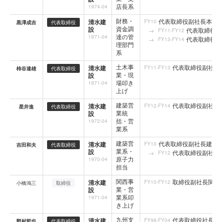
店長系
1974-04
財務・
代表取締役副社長本社
清水建
FY10
黒澤成吉
代表取締役
資金調
設
代表取締役副
FY11-FY12
達の管
1971-04
代表取締役副
FY13-FY14
理部門
系
土木事
代表取締役副社長
清水建
FY11-FY13
柿谷達雄
代表取締役
業・現
設
場叩き
1971-04
上げ
建築営
代表取締役副社長
清水建
FY12-FY14
星井進
代表取締役
業統
設
括・営
1972-04
業系
建築営
代表取締役副社長建築
清水建
FY10
吉田和夫
代表取締役
業系・
設
代表取締役副社長
FY12
原子力
1970-04
担当
関西事
取締役副社長関西
清水建
FY10-FY12
小橋鴻三
取締役
業・営
設
業系叩
1971-04
き上げ
九州支
代表取締役社長
清水建
FY98-FY04
野村哲也
代表取締役