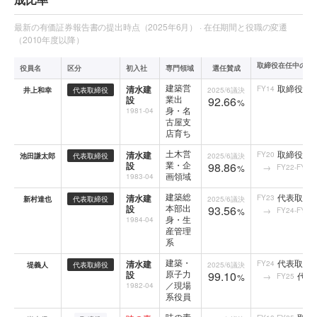
最新の有価証券報告書の提出時点（2025年6月） · 在任期間と役職の変遷
（2010年度以降）
取締役在任中の役
役員名
区分
初入社
専門領域
選任賛成
建築営
取締役専
清水建
FY14
井上和幸
代表取締役
2025/6
議決
業出
設
92.66
%
身・名
1981-04
古屋支
店育ち
土木営
取締役専
清水建
FY20
池田謙太郎
代表取締役
2025/6
議決
業・企
設
98.86
FY22-FY25
%
画領域
1983-04
建築総
代表取締
清水建
FY23
新村達也
代表取締役
2025/6
議決
本部出
設
93.56
FY24-FY25
%
身・生
1984-04
産管理
系
建築・
代表取締
清水建
FY24
堤義人
代表取締役
2025/6
議決
原子力
設
99.10
代表
FY25
%
／現場
1982-04
系役員
味の素