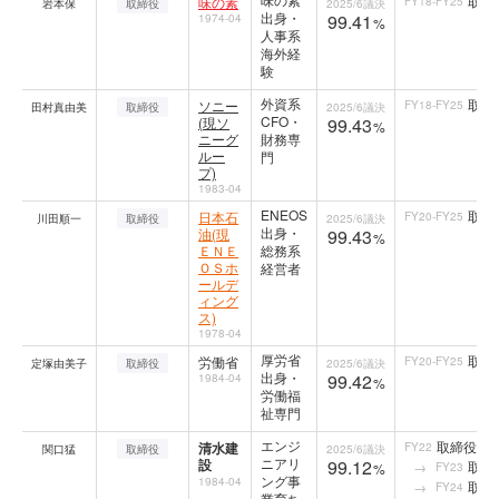
取締
味の素
FY18-FY25
岩本保
取締役
2025/6
議決
出身・
99.41
1974-04
%
人事系
海外経
験
外資系
取締
ソニー
FY18-FY25
田村真由美
取締役
2025/6
議決
CFO・
(現ソ
99.43
%
ニーグ
財務専
ルー
門
プ)
1983-04
ENEOS
取締
日本石
FY20-FY25
川田順一
取締役
2025/6
議決
出身・
油(現
99.43
%
ＥＮＥ
総務系
ＯＳホ
経営者
ールデ
ィング
ス)
1978-04
厚労省
取締
労働省
FY20-FY25
定塚由美子
取締役
2025/6
議決
出身・
99.42
1984-04
%
労働福
祉専門
エンジ
取締役専
清水建
FY22
関口猛
取締役
2025/6
議決
ニアリ
設
99.12
取締
FY23
%
ング事
1984-04
取締
FY24
業育ち