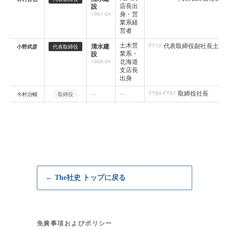
店長出
設
身・営
1961-04
業系経
営者
土木営
代表取締役副社長土木
清水建
FY10
小野武彦
代表取締役
業系・
設
北海道
1968-04
支店長
出身
取締役社長
—
FY89-FY97
今村治輔
取締役
—
← The社史 トップに戻る
免責事項およびポリシー