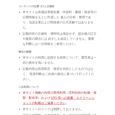
コンテンツの位置づけと正確性
本サイトは有価証券報告書・IR資料・書籍・報道等の
公開情報をもとに作成した 個人の分析・整理であ
り、当該企業および関係者の公式見解ではありませ
ん。
記載内容の正確性・適時性は保証せず、提出後の訂正
や最新の開示には 必ずしも追従していません。重要
な判断には一次情報をご参照ください。
責任の範囲
本サイトの利用に起因する損害について、運営者は一
切の責任を負いません。
記載内容は投資助言・推奨を目的としたものではな
く、 投資判断はご自身の責任に基づいて行ってくだ
さい。
二次利用について
本サイト掲載の内容の商用利用（営利目的の転載・複
製・配布等）および
SNS 等への画像・スクリーンシ
ョットの転載はご遠慮ください
。
本サイトへのリンクは制限しておりません。