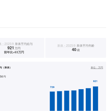
・2025/9
単体平均給与
単体・2025/9
単体平均年齢
921
万円
40
歳
前年比+63万円
与（単体）
単位：
万円
間給与