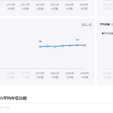
単位：
年
平均年齢（
平均年
社の平均年収比較
報ベース