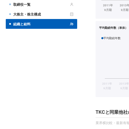
取締役一覧
大株主・株主構成
組織と給料
平均勤続年数（単体）
平均勤続年数
TKCと同業他
業界横比較・最新有