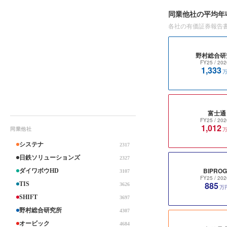
同業他社の平均年
各社の有価証券報告
野村総合研
FY25
/ 202
1,333
富士通
FY25
/ 202
1,012
同業他社
システナ
2317
日鉄ソリューションズ
2327
BIPROG
ダイワボウHD
3107
FY25
/ 202
885
TIS
3626
万
SHIFT
3697
野村総合研究所
4307
オービック
4684