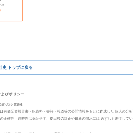
ナ
6/3
円
e社史 トップに戻る
およびポリシー
位置づけと正確性
は有価証券報告書・IR資料・書籍・報道等の公開情報をもとに作成した 個人の分
の正確性・適時性は保証せず、提出後の訂正や最新の開示には 必ずしも追従して