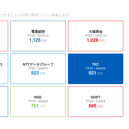
ックするとその企業の業績ページへ移動します。
電通総研
大塚商会
FY25
/ 2025/12
FY25
/ 2025/12
1,125
1,028
万円
万円
ス
NTTデータグループ
TKC
FY24
/ 2025/3
FY25
/ 2025/9
923
921
万円
万円
NSD
SHIFT
FY25
/ 2026/3
FY25
/ 2025/8
751
685
万円
万円