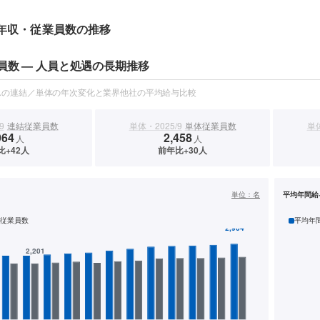
年収・従業員数の推移
員数 — 人員と処遇の長期推移
スの連結／単体の年次変化と業界他社の平均給与比較
9
連結従業員数
単体・2025/9
単体従業員数
単体
964
2,458
人
人
比+42人
前年比+30人
）
単位：
名
平均年間給
従業員数
平均年