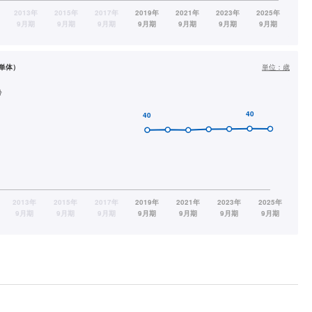
単体）
単位：
歳
齢