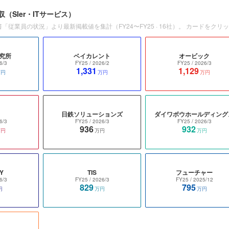
収
（SIer・ITサービス）
書「従業員の状況」より最新掲載値を集計（
FY24〜FY25
·
16
社）。 カードをクリ
究所
ベイカレント
オービック
6/3
FY25
/ 2026/2
FY25
/ 2026/3
1,331
1,129
万円
万円
万円
日鉄ソリューションズ
ダイワボウホールディング
6/3
FY25
/ 2026/3
FY25
/ 2026/3
936
932
万円
万円
万円
Y
TIS
フューチャー
6/3
FY25
/ 2026/3
FY25
/ 2025/12
829
795
円
万円
万円