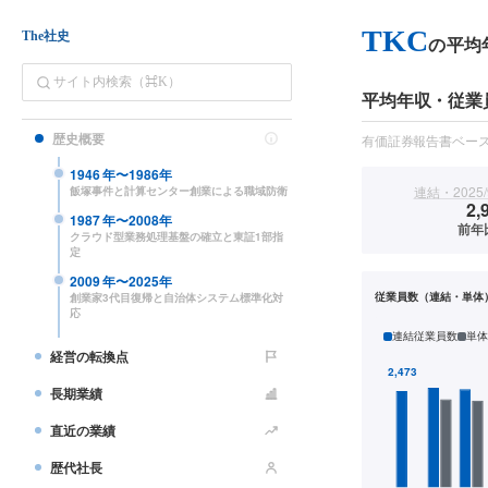
TKC
The社史
の平均
平均年収・従業
歴史概要
有価証券報告書ベー
1946
年〜
1986
年
連結・2025/
飯塚事件と計算センター創業による職域防衛
2,
1987
年〜
2008
年
前年
クラウド型業務処理基盤の確立と東証1部指
定
2009
年〜
2025
年
従業員数（連結・単体
創業家3代目復帰と自治体システム標準化対
応
連結従業員数
単体
経営の転換点
長期業績
直近の業績
歴代社長