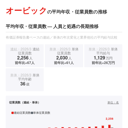
オービック
の平均年収・従業員数の推移
平均年収・従業員数 — 人員と処遇の長期推移
有価証券報告書ベースの連結／単体の年次変化と業界他社の平均給与比較
連結・2026/3
連結
単体・2026/3
単体
単体・2026/3
単体
従業員数
従業員数
平均給与
2,256
2,030
1,129
人
人
万円
前年比+67人
前年比+61人
前年比+26万円
単体・2026/3
単体
平均年齢
36
歳
従業員数（連結・単体）
単位：
名
連結従業員数
単体従業員数