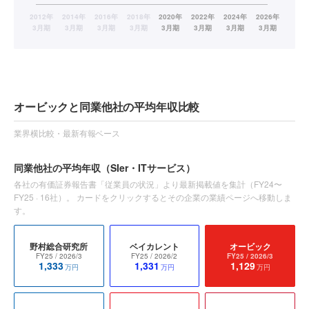
オービックと同業他社の平均年収比較
業界横比較・最新有報ベース
同業他社の平均年収
（SIer・ITサービス）
各社の有価証券報告書「従業員の状況」より最新掲載値を集計（
FY24〜
FY25
·
16
社）。 カードをクリックするとその企業の業績ページへ移動しま
す。
野村総合研究所
ベイカレント
オービック
FY25
/ 2026/3
FY25
/ 2026/2
FY25
/ 2026/3
1,333
1,331
1,129
万円
万円
万円