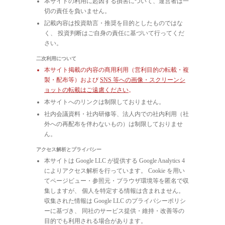
本サイトの利用に起因する損害について、運営者は一
切の責任を負いません。
記載内容は投資助言・推奨を目的としたものではな
く、 投資判断はご自身の責任に基づいて行ってくだ
さい。
二次利用について
本サイト掲載の内容の商用利用（営利目的の転載・複
製・配布等）および
SNS 等への画像・スクリーンシ
ョットの転載はご遠慮ください
。
本サイトへのリンクは制限しておりません。
社内会議資料・社内研修等、法人内での社内利用（社
外への再配布を伴わないもの）は制限しておりませ
ん。
アクセス解析とプライバシー
本サイトは Google LLC が提供する Google Analytics 4
によりアクセス解析を行っています。 Cookie を用い
てページビュー・参照元・ブラウザ環境等を匿名で収
集しますが、 個人を特定する情報は含まれません。
収集された情報は Google LLC のプライバシーポリシ
ーに基づき、 同社のサービス提供・維持・改善等の
目的でも利用される場合があります。