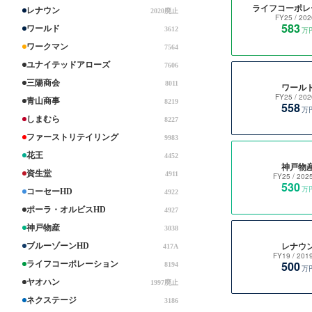
ライフコーポレ
レナウン
2020廃止
FY25
/ 202
583
ワールド
3612
万
ワークマン
7564
ユナイテッドアローズ
7606
三陽商会
8011
ワール
FY25
/ 202
青山商事
8219
558
万
しまむら
8227
ファーストリテイリング
9983
花王
4452
神戸物
資生堂
4911
FY25
/ 202
530
万
コーセーHD
4922
ポーラ・オルビスHD
4927
神戸物産
3038
レナウ
ブルーゾーンHD
417A
FY19
/ 201
500
ライフコーポレーション
8194
万
ヤオハン
1997廃止
ネクステージ
3186