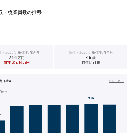
収・従業員数の推移
・2025/5
単体平均給与
単体・2025/5
単体平均年齢
714
48
万円
歳
前年比▲16万円
前年比+1歳
与（単体）
単位：
万円
間給与