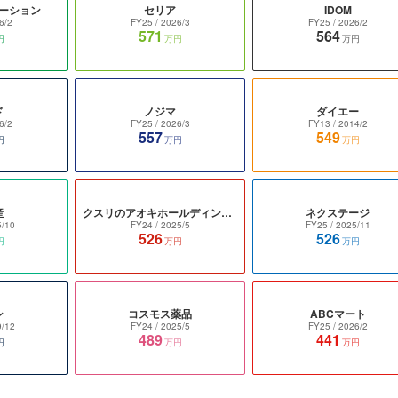
ーション
セリア
IDOM
6/2
FY25
/ 2026/3
FY25
/ 2026/2
571
564
円
万円
万円
ド
ノジマ
ダイエー
6/2
FY25
/ 2026/3
FY13
/ 2014/2
557
549
円
万円
万円
産
クスリのアオキホールディングス
ネクステージ
5/10
FY24
/ 2025/5
FY25
/ 2025/11
526
526
円
万円
万円
ン
コスモス薬品
ABCマート
9/12
FY24
/ 2025/5
FY25
/ 2026/2
489
441
円
万円
万円