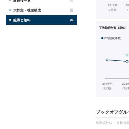
取締役一覧
大株主・株主構成
組織と給料
平均勤続年数（単体）
平均勤続年数
ブックオフグル
業界横比較・最新有