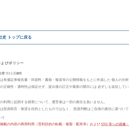
e社史 トップに戻る
およびポリシー
位置づけと正確性
は有価証券報告書・IR資料・書籍・報道等の公開情報をもとに作成した 個人の分
の正確性・適時性は保証せず、提出後の訂正や最新の開示には 必ずしも追従して
の利用に起因する損害について、運営者は一切の責任を負いません。
は投資助言・推奨を目的としたものではなく、 投資判断はご自身の責任に基づい
いて
ト掲載の内容の商用利用（営利目的の転載・複製・配布等）および
SNS 等への画