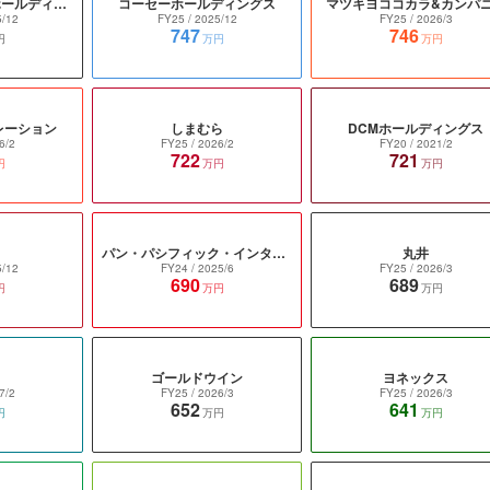
ポーラ・オルビスホールディングス
コーセーホールディングス
マツキヨココカラ&カンパ
5/12
FY25
/ 2025/12
FY25
/ 2026/3
747
746
円
万円
万円
レーション
しまむら
DCMホールディングス
6/2
FY25
/ 2026/2
FY20
/ 2021/2
722
721
円
万円
万円
パン・パシフィック・インターナショナルホールディングス
丸井
5/12
FY24
/ 2025/6
FY25
/ 2026/3
690
689
円
万円
万円
ゴールドウイン
ヨネックス
7/2
FY25
/ 2026/3
FY25
/ 2026/3
652
641
円
万円
万円