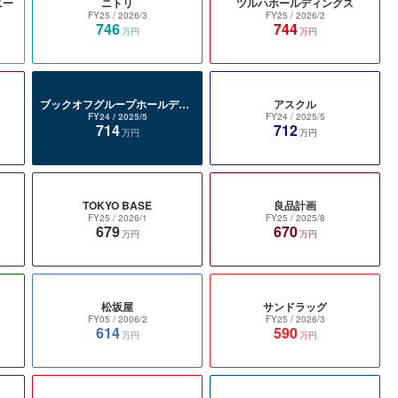
ニー
ニトリ
ツルハホールディングス
FY25
/ 2026/3
FY25
/ 2026/2
746
744
万円
万円
ブックオフグループホールディングス
アスクル
FY24
/ 2025/5
FY24
/ 2025/5
714
712
万円
万円
TOKYO BASE
良品計画
FY25
/ 2026/1
FY25
/ 2025/8
679
670
万円
万円
松坂屋
サンドラッグ
FY05
/ 2006/2
FY25
/ 2026/3
614
590
万円
万円