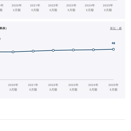
単体）
単位：
歳
齢