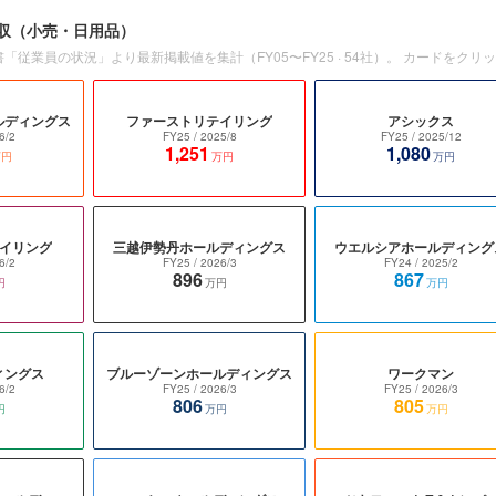
収
（小売・日用品）
書「従業員の状況」より最新掲載値を集計（
FY05〜FY25
·
54
社）。 カードをクリ
ルディングス
ファーストリテイリング
アシックス
6/2
FY25
/ 2025/8
FY25
/ 2025/12
1,251
1,080
万円
万円
万円
テイリング
三越伊勢丹ホールディングス
ウエルシアホールディング
6/2
FY25
/ 2026/3
FY24
/ 2025/2
896
867
円
万円
万円
ィングス
ブルーゾーンホールディングス
ワークマン
6/2
FY25
/ 2026/3
FY25
/ 2026/3
806
805
円
万円
万円