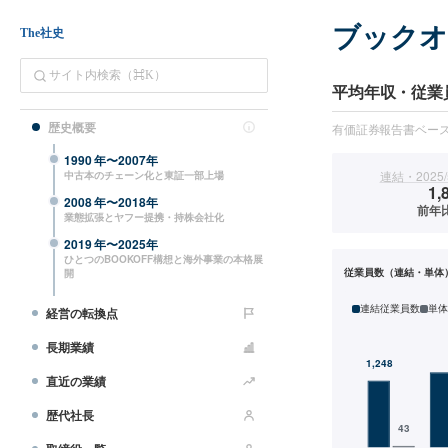
ブック
The社史
平均年収・従業
歴史概要
有価証券報告書ベー
1990
年〜
2007
年
連結・2025/
中古本のチェーン化と東証一部上場
1,
2008
年〜
2018
年
前年比
業態拡張とヤフー提携・持株会社化
2019
年〜
2025
年
ひとつのBOOKOFF構想と海外事業の本格展
従業員数（連結・単体
開
連結従業員数
単体
経営の転換点
長期業績
直近の業績
歴代社長