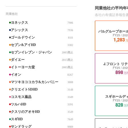
同業他社の平均年
各社の有価証券報告
同業他社
ヨネックス
7906
アシックス
7936
パルグループホー
FY25
/ 202
ゴールドウイン
8111
1,283
セブン&アイHD
3382
セブンイレブン・ジャパン
2005廃止
ダイエー
2015廃止
J.フロント リ
イトーヨーカ堂
2005廃止
FY25
/ 202
898
万
イオン
8267
マツキヨココカラ&カンパニー
3088
クリエイトSDHD
3148
スギホールデ
コスモス薬品
3349
FY25
/ 202
828
ツルハHD
3391
万
クスリのアオキHD
3549
スギHD
7649
サンドラッグ
9989