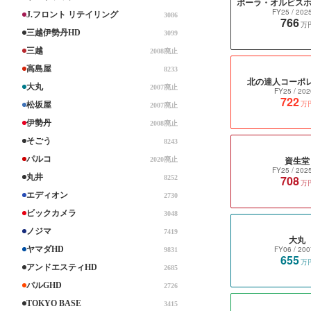
FY25
/ 202
J.フロント リテイリング
3086
766
万
三越伊勢丹HD
3099
三越
2008廃止
高島屋
8233
北の達人コーポ
大丸
2007廃止
FY25
/ 202
722
万
松坂屋
2007廃止
伊勢丹
2008廃止
そごう
8243
パルコ
資生堂
2020廃止
FY25
/ 202
丸井
708
8252
万
エディオン
2730
ビックカメラ
3048
ノジマ
7419
大丸
ヤマダHD
FY06
/ 200
9831
655
万
アンドエスティHD
2685
パルGHD
2726
TOKYO BASE
3415