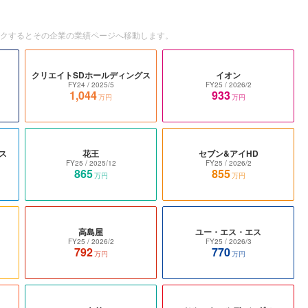
ックするとその企業の業績ページへ移動します。
クリエイトSDホールディングス
イオン
FY24
/ 2025/5
FY25
/ 2026/2
1,044
933
万円
万円
ス
花王
セブン&アイHD
FY25
/ 2025/12
FY25
/ 2026/2
865
855
万円
万円
高島屋
ユー・エス・エス
FY25
/ 2026/2
FY25
/ 2026/3
792
770
万円
万円