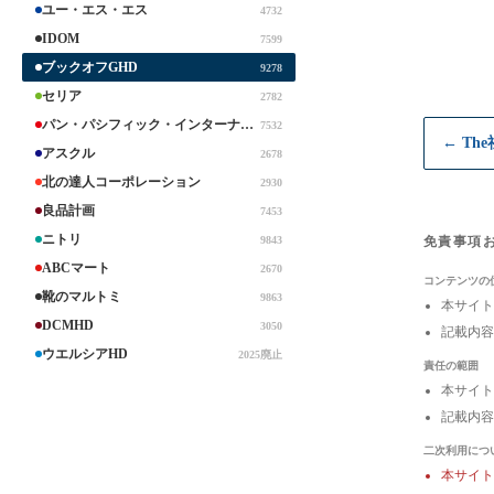
ユー・エス・エス
4732
IDOM
7599
ブックオフGHD
9278
セリア
2782
パン・パシフィック・インターナショナルHD
7532
← Th
アスクル
2678
北の達人コーポレーション
2930
良品計画
7453
ニトリ
9843
免責事項
ABCマート
2670
コンテンツの
靴のマルトミ
9863
本サイト
DCMHD
3050
記載内容
ウエルシアHD
2025廃止
責任の範囲
本サイト
記載内容
二次利用につ
本サイ