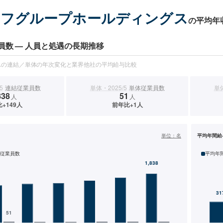
オフグループホールディングス
の平均年
員数 — 人員と処遇の長期推移
スの連結／単体の年次変化と業界他社の平均給与比較
5
連結従業員数
単体・2025/5
単体従業員数
単体
838
51
人
人
+149人
前年比+1人
）
単位：
名
平均年間給
従業員数
平均年