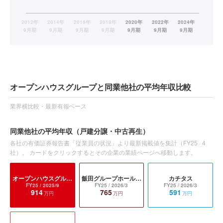
オープンハウスグループと同業他社の平均年収比較
業界横比較・最新有報ベース
同業他社の平均年収
（戸建分譲・中古再生）
各社の有価証券報告書「従業員の状況」より最新掲載値を集計（
FY25
·
4
社）。 カードをクリックするとその企業の業績ページへ移動します。
オープンハウスグループ
飯田グループホールディングス
カチタス
FY25
/ 2025/9
FY25
/ 2026/3
FY25
/ 2026/3
914
765
591
万円
万円
万円