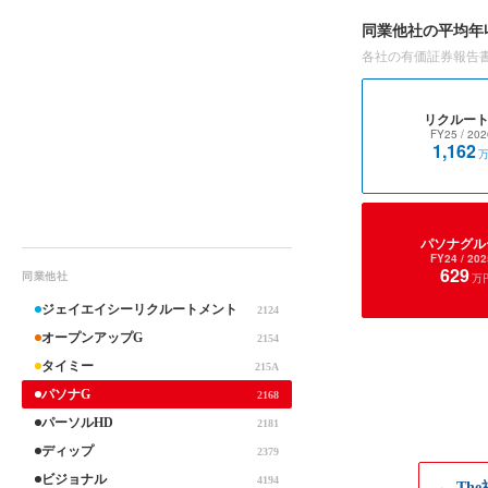
同業他社の平均年
各社の有価証券報告
リクルート
FY25
/ 202
1,162
パソナグル
FY24
/ 202
629
同業他社
万
ジェイエイシーリクルートメント
2124
オープンアップG
2154
タイミー
215A
パソナG
2168
パーソルHD
2181
ディップ
2379
ビジョナル
4194
← Th