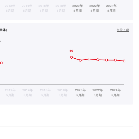
単体）
単位：
歳
齢