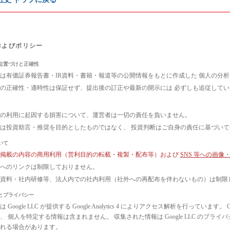
およびポリシー
位置づけと正確性
は有価証券報告書・IR資料・書籍・報道等の公開情報をもとに作成した 個人の分
の正確性・適時性は保証せず、提出後の訂正や最新の開示には 必ずしも追従して
の利用に起因する損害について、運営者は一切の責任を負いません。
は投資助言・推奨を目的としたものではなく、 投資判断はご自身の責任に基づい
いて
ト掲載の内容の商用利用（営利目的の転載・複製・配布等）および
SNS 等への画
へのリンクは制限しておりません。
議資料・社内研修等、法人内での社内利用（社外への再配布を伴わないもの）は制限
とプライバシー
 Google LLC が提供する Google Analytics 4 によりアクセス解析を行っ
、 個人を特定する情報は含まれません。 収集された情報は Google LLC のプ
れる場合があります。