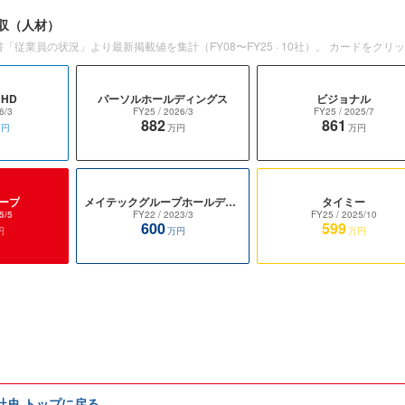
収
（人材）
書「従業員の状況」より最新掲載値を集計（
FY08〜FY25
·
10
社）。 カードをクリ
HD
パーソルホールディングス
ビジョナル
6/3
FY25
/ 2026/3
FY25
/ 2025/7
882
861
万円
万円
万円
ープ
メイテックグループホールディングス
タイミー
5/5
FY22
/ 2023/3
FY25
/ 2025/10
600
599
円
万円
万円
e社史 トップに戻る