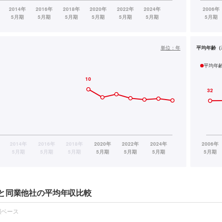
単位：
年
平均年齢（
平均年
と同業他社の平均年収比較
報ベース