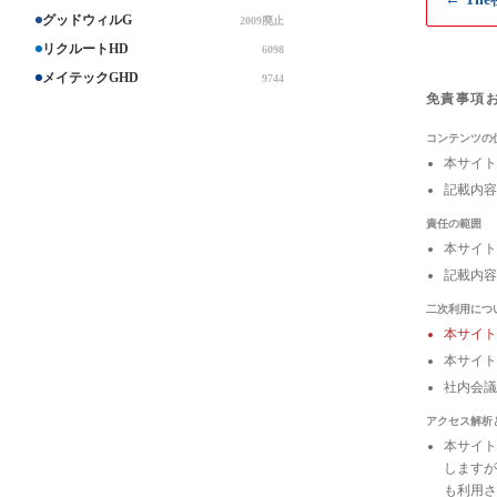
グッドウィルG
2009廃止
リクルートHD
6098
メイテックGHD
9744
免責事項
コンテンツの
本サイト
記載内容
責任の範囲
本サイト
記載内容
二次利用につ
本サイ
本サイト
社内会
アクセス解析
本サイトは
しますが
も利用さ