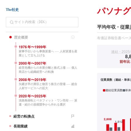
パソナ
The社史
平均年収・従業
歴史概要
有価証券報告書ベー
1976
年〜
1999
年
連結・2025/
家事手伝いから事務派遣へ ── 人材派遣を産
8,
業として立ち上げる
前年比▲
2000
年〜
2007
年
経営危機からの本業分離と株式上場 ── 個人
商店から組織経営への転換
2008
年〜
2019
年
従業員数（連結・単体
矢継ぎ早の買収と物言う株主の登場 ── 総合
人材サービスへの拡大
連結従業員数
単体
2020
年〜
2025
年
淡路島移転とベネフィット・ワン売却 ── 派
遣・紹介の規模競争から外れる選択
経営の転換点
長期業績