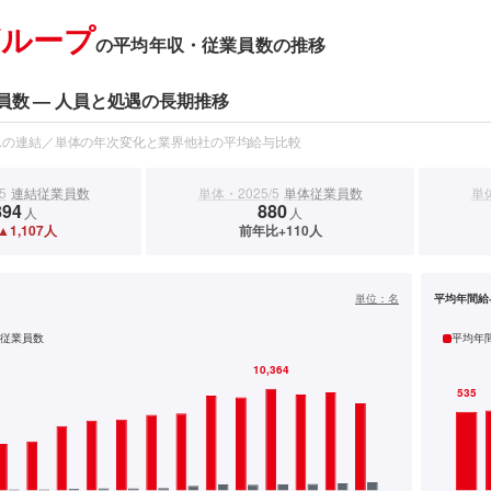
グループ
の平均年収・従業員数の推移
員数 — 人員と処遇の長期推移
スの連結／単体の年次変化と業界他社の平均給与比較
5
連結従業員数
単体・2025/5
単体従業員数
単体
894
880
人
人
1,107人
前年比+110人
）
単位：
名
平均年間給
従業員数
平均年