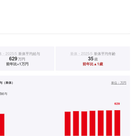
・2025/5
単体平均給与
単体・2025/5
単体平均年齢
629
35
万円
歳
前年比+1万円
前年比▲1歳
与（単体）
単位：
万円
間給与