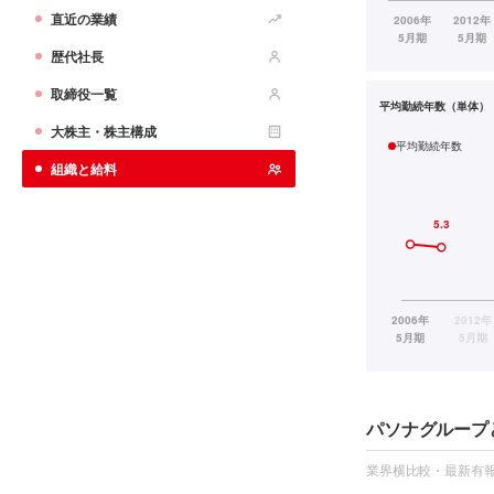
直近の業績
歴代社長
取締役一覧
平均勤続年数（単体）
大株主・株主構成
平均勤続年数
組織と給料
パソナグループ
業界横比較・最新有