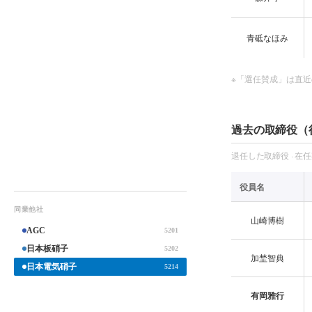
青砥なほみ
※「選任賛成」は直近
過去の取締役（
退任した取締役 · 在
役員名
同業他社
山崎博樹
AGC
5201
日本板硝子
5202
加埜智典
日本電気硝子
5214
有岡雅行