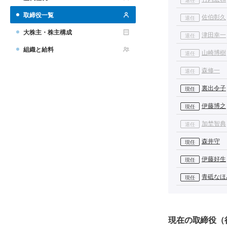
取締役一覧
佐伯彰久
退任
大株主・株主構成
津田幸一
退任
組織と給料
山崎博樹
退任
森修一
退任
裏出令子
現任
伊藤博之
現任
加埜智典
退任
森井守
現任
伊藤好生
現任
青砥なほ
現任
現在の取締役（