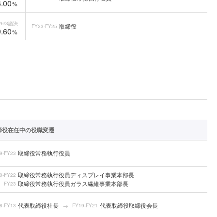
.00
%
6/3
議決
取締役
FY23-FY25
.60
%
締役在任中の役職変遷
取締役常務執行役員
9-FY23
取締役常務執行役員ディスプレイ事業本部長
0-FY22
取締役常務執行役員ガラス繊維事業本部長
FY23
代表取締役社長
代表取締役取締役会長
8-FY13
FY19-FY21