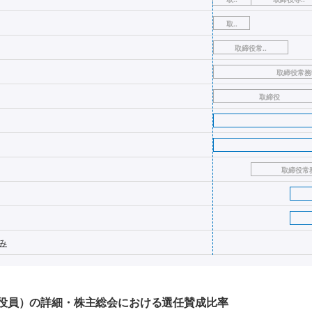
取..
取締役常..
取締役常務
取締役
取締役常務
み
役員）の詳細・株主総会における選任賛成比率