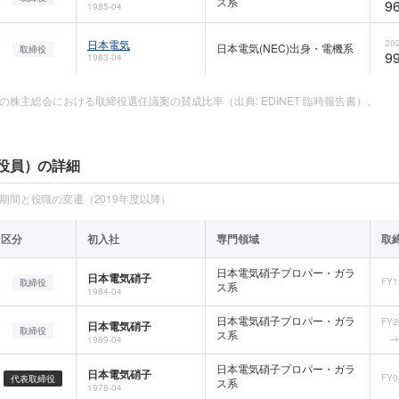
ス系
96
1985-04
日本電気
202
日本電気(NEC)出身・電機系
取締役
99
1983-04
の株主総会における取締役選任議案の賛成比率（出典: EDINET 臨時報告書）。
役員）の詳細
任期間と役職の変遷（2019年度以降）
区分
初入社
専門領域
取
日本電気硝子プロパー・ガラ
日本電気硝子
FY1
取締役
ス系
1984-04
日本電気硝子プロパー・ガラ
FY2
日本電気硝子
取締役
ス系
1989-04
日本電気硝子プロパー・ガラ
日本電気硝子
FY0
代表取締役
ス系
1978-04