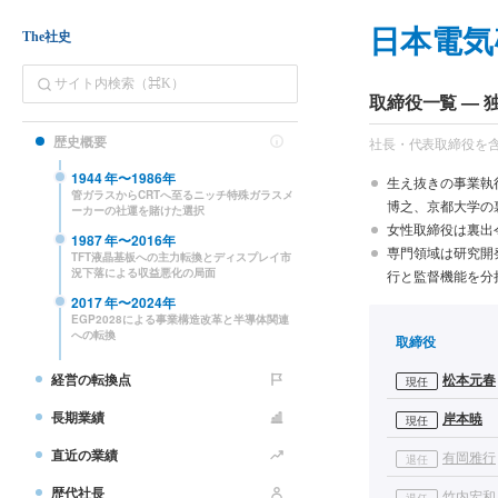
日本電気
The社史
取締役一覧 —
歴史概要
社長・代表取締役を
1944
年〜
1986
年
生え抜きの事業執
管ガラスからCRTへ至るニッチ特殊ガラスメ
博之、京都大学の
ーカーの社運を賭けた選択
女性取締役は裏出
1987
年〜
2016
年
専門領域は研究開
TFT液晶基板への主力転換とディスプレイ市
況下落による収益悪化の局面
行と監督機能を分
2017
年〜
2024
年
EGP2028による事業構造改革と半導体関連
への転換
取締役
経営の転換点
松本元春
現任
長期業績
岸本暁
現任
直近の業績
有岡雅行
退任
歴代社長
竹内宏和
退任