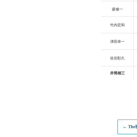
森修一
竹内宏和
津田幸一
佐伯彰久
井筒雄三
← Th