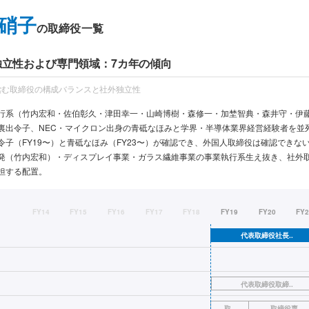
硝子
の取締役一覧
 独立性および専門領域：7カ年の傾向
含む取締役の構成バランスと社外独立性
行系（竹内宏和・佐伯彰久・津田幸一・山崎博樹・森修一・加埜智典・森井守・伊
裏出令子、NEC・マイクロン出身の青砥なほみと学界・半導体業界経営経験者を並
令子（FY19〜）と青砥なほみ（FY23〜）が確認でき、外国人取締役は確認できな
発（竹内宏和）・ディスプレイ事業・ガラス繊維事業の事業執行系生え抜き、社外
担する配置。
FY14
FY15
FY16
FY17
FY18
FY19
FY20
FY
代表取締役社長..
代表取締役取締..
取..
取締役専..