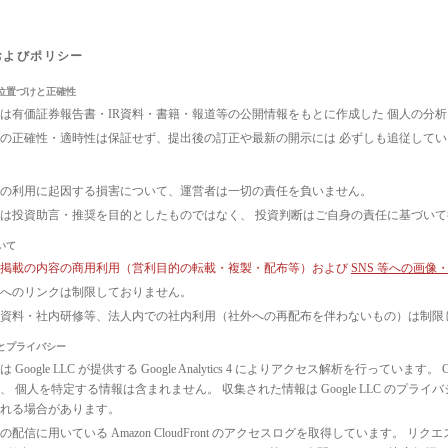
およびポリシー
位置づけと正確性
は有価証券報告書・IR資料・書籍・報道等の公開情報をもとに作成した 個人の分
の正確性・適時性は保証せず、提出後の訂正や最新の開示には 必ずしも追従して
の利用に起因する損害について、運営者は一切の責任を負いません。
は投資助言・推奨を目的としたものではなく、 投資判断はご自身の責任に基づい
いて
ト掲載の内容の商用利用（営利目的の転載・複製・配布等）および
SNS 等への画
へのリンクは制限しておりません。
議資料・社内研修等、法人内での社内利用（社外への再配布を伴わないもの）は制限
とプライバシー
 Google LLC が提供する Google Analytics 4 によりアクセス解析を行っ
、 個人を特定する情報は含まれません。 収集された情報は Google LLC のプ
れる場合があります。
配信に用いている Amazon CloudFront のアクセスログを取得しています。 リクエ