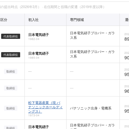
提出時点（2026年3月） · 在任期間と役職の変遷（2019年度以降）
区分
初入社
専門領域
選
日本電気硝子プロパー・ガラ
日本電気硝子
202
代表取締役
ス系
89
1982-04
日本電気硝子プロパー・ガラ
日本電気硝子
202
代表取締役
ス系
90
1985-04
202
—
—
取締役
95
202
—
—
取締役
96
松下電器産業（現 パ
202
ナソニックホールディ
パナソニック出身・電機系
取締役
95
ングス）
1973-04
日本電気硝子プロパー・ガラ
日本電気硝子
202
取締役