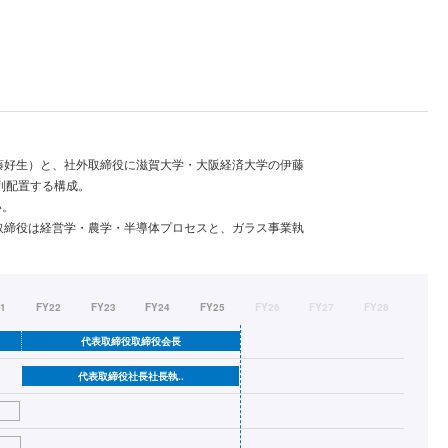
藤好生）と、社外取締役に滋賀大学・大阪経済大学の伊藤
列配置する構成。
い。
取締役は経営学・農学・半導体プロセスと、ガラス事業執
21
FY22
FY23
FY24
FY25
FY26
FY27
FY28
代表取締役取締役会長
代表取締役社長社長執..