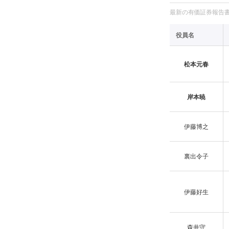
最新の有価証券報告書の
役員名
松本元春
岸本暁
伊藤博之
裏出令子
伊藤好生
森井守