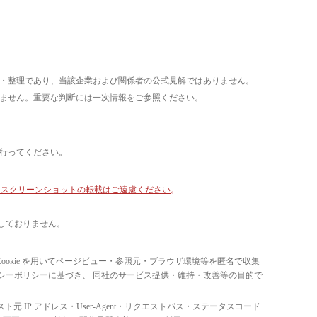
析・整理であり、当該企業および関係者の公式見解ではありません。
いません。重要な判断には一次情報をご参照ください。
て行ってください。
像・スクリーンショットの転載はご遠慮ください
。
しておりません。
ています。 Cookie を用いてページビュー・参照元・ブラウザ環境等を匿名で収集
ライバシーポリシーに基づき、 同社のサービス提供・維持・改善等の目的で
スト元 IP アドレス・User-Agent・リクエストパス・ステータスコード