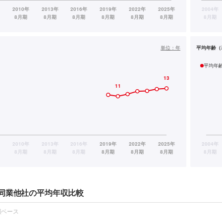
単位：
年
平均年齢（
平均年
同業他社の平均年収比較
報ベース