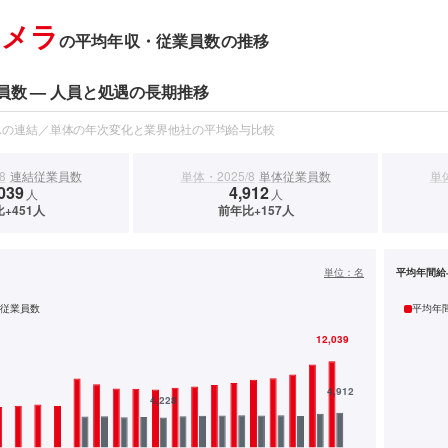
カメラ
の平均年収・従業員数の推移
員数 — 人員と処遇の長期推移
スの連結／単体の年次変化と業界他社の平均給与比較
8
連結従業員数
単体・2025/8
単体従業員数
単体
039
4,912
人
人
+451人
前年比+157人
）
単位：
名
平均年間給
従業員数
平均年