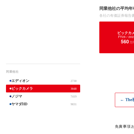
同業他社の平均年
各社の有価証券報告
ビックカ
FY25
/ 202
560
万
同業他社
エディオン
2730
ビックカメラ
3048
ノジマ
7419
← Th
ヤマダHD
9831
免責事項