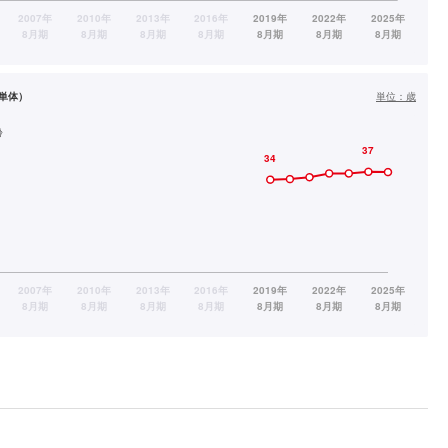
単体）
単位：
歳
齢