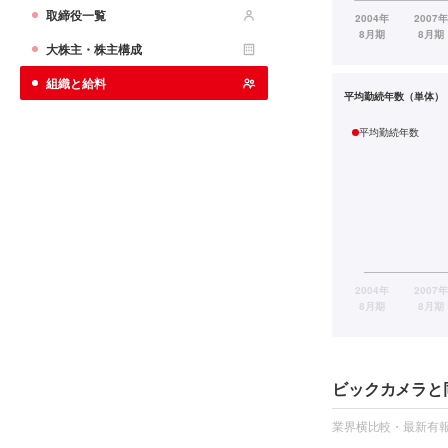
取締役一覧
大株主・株主構成
組織と給料
平均勤続年数（単体）
平均勤続年数
ビックカメラと
業界横比較・最新有