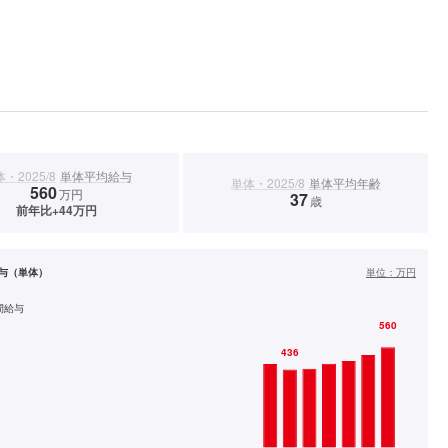
・2025/8
単体平均給与
単体・2025/8
単体平均年齢
560
万円
37
歳
前年比+44万円
与（単体）
単位：
万円
間給与