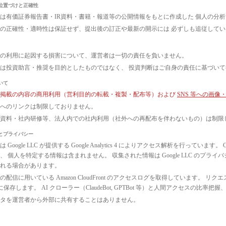
位置づけと正確性
は有価証券報告書・IR資料・書籍・報道等の公開情報をもとに作成した 個人の分
の正確性・適時性は保証せず、提出後の訂正や最新の開示には 必ずしも追従して
の利用に起因する損害について、運営者は一切の責任を負いません。
は投資助言・推奨を目的としたものではなく、 投資判断はご自身の責任に基づい
いて
ト掲載の内容の商用利用（営利目的の転載・複製・配布等）および
SNS 等への画
へのリンクは制限しておりません。
議資料・社内研修等、法人内での社内利用（社外への再配布を伴わないもの）は制限
とプライバシー
 Google LLC が提供する Google Analytics 4 によりアクセス解析を行っ
、 個人を特定する情報は含まれません。 収集された情報は Google LLC のプ
れる場合があります。
配信に用いている Amazon CloudFront のアクセスログを取得しています。 リクエ
3 に保存します。 AI クローラー（ClaudeBot, GPTBot 等）と人間アクセス
タを運営者から外部に共有することはありません。