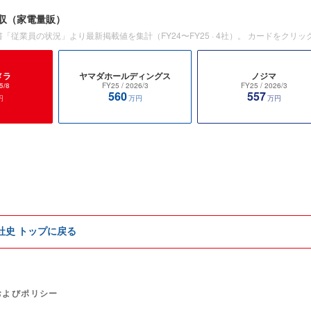
収
（家電量販）
書「従業員の状況」より最新掲載値を集計（
FY24〜FY25
·
4
社）。 カードをクリッ
メラ
ヤマダホールディングス
ノジマ
5/8
FY25
/ 2026/3
FY25
/ 2026/3
560
557
円
万円
万円
e社史 トップに戻る
およびポリシー