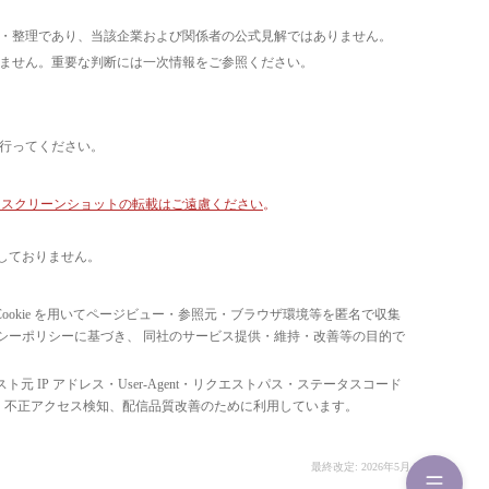
析・整理であり、当該企業および関係者の公式見解ではありません。
いません。重要な判断には一次情報をご参照ください。
て行ってください。
像・スクリーンショットの転載はご遠慮ください
。
しておりません。
ています。 Cookie を用いてページビュー・参照元・ブラウザ環境等を匿名で収集
ライバシーポリシーに基づき、 同社のサービス提供・維持・改善等の目的で
スト元 IP アドレス・User-Agent・リクエストパス・ステータスコード
の比率把握、 不正アクセス検知、配信品質改善のために利用しています。
最終改定: 2026年5月