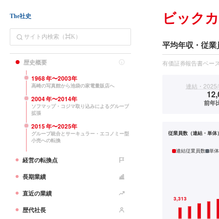
ビック
The社史
平均年収・従業
歴史概要
有価証券報告書ベー
1968
年〜
2003
年
連結・2025/
高崎の写真館から池袋の家電量販店へ
12,
2004
年〜
2014
年
前年比
ソフマップ・コジマ取り込みによるグループ
拡張
2015
年〜
2025
年
従業員数（連結・単体
グループ統合とサーキュラー・エコノミー型
小売への転換
連結従業員数
単体
経営の転換点
長期業績
直近の業績
歴代社長