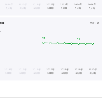
単体）
単位：
歳
齢