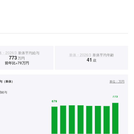
・2026/3
単体平均給与
単体・2026/3
単体平均年齢
773
万円
41
歳
前年比+79万円
与（単体）
単位：
万円
間給与