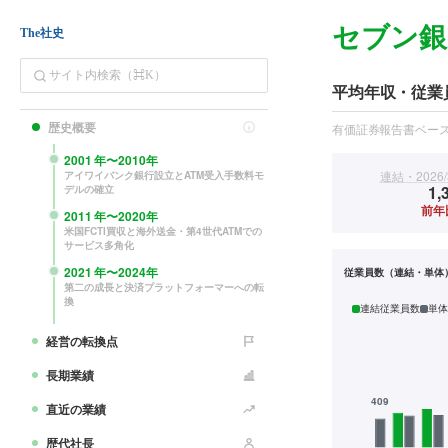
セブン銀
The社史
平均年収・従業
歴史概要
有価証券報告書ベー
2001
年〜
2010
年
連結・2026/
アイワイバンク銀行設立とATM受入手数料モ
1,
デルの確立
前年
2011
年〜
2020
年
米国FCTI買収と海外送金・第4世代ATMでの
サービス多角化
2021
年〜
2024
年
従業員数（連結・単体
第二の成長と決済プラットフォーマーへの転
換
連結従業員数
単体
経営の転換点
長期業績
直近の業績
歴代社長