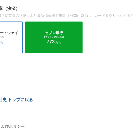
収
（決済）
書「従業員の状況」より最新掲載値を集計（
FY25
·
2
社）。 カードをクリックする
ゲートウェイ
セブン銀行
5/9
FY25
/ 2026/3
773
万円
万円
e社史 トップに戻る
およびポリシー