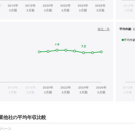
単位：
年
平均年齢（
平均年
業他社の平均年収比較
報ベース