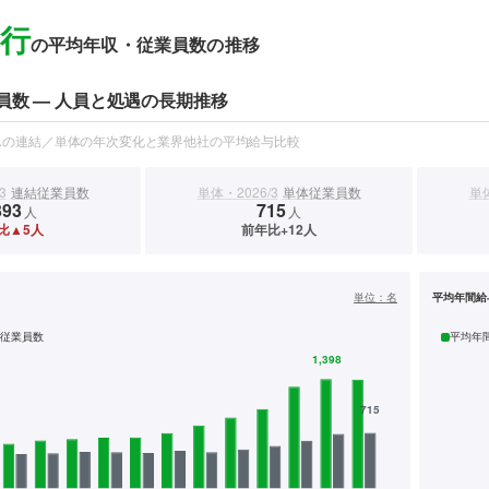
行
の平均年収・従業員数の推移
員数 — 人員と処遇の長期推移
スの連結／単体の年次変化と業界他社の平均給与比較
3
連結従業員数
単体・2026/3
単体従業員数
単体
393
715
人
人
比▲5人
前年比+12人
）
単位：
名
平均年間給
従業員数
平均年