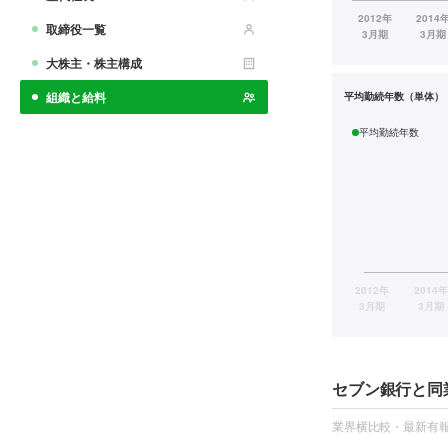
取締役一覧
大株主・株主構成
組織と給料
平均勤続年数（単体）
平均勤続年数
セブン銀行と同
業界横比較・最新有