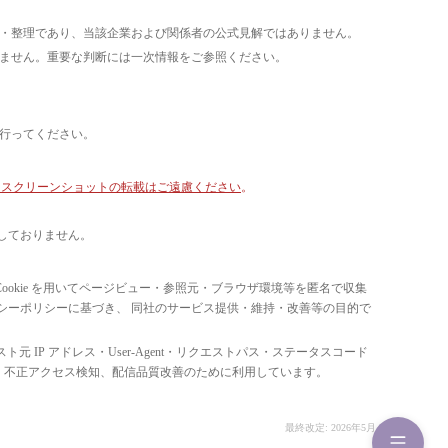
析・整理であり、当該企業および関係者の公式見解ではありません。
いません。重要な判断には一次情報をご参照ください。
て行ってください。
像・スクリーンショットの転載はご遠慮ください
。
しておりません。
ています。 Cookie を用いてページビュー・参照元・ブラウザ環境等を匿名で収集
ライバシーポリシーに基づき、 同社のサービス提供・維持・改善等の目的で
スト元 IP アドレス・User-Agent・リクエストパス・ステータスコード
の比率把握、 不正アクセス検知、配信品質改善のために利用しています。
最終改定: 2026年5月