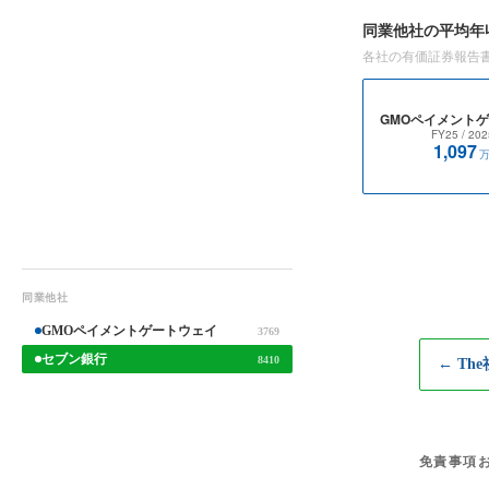
同業他社の平均年
各社の有価証券報告
GMOペイメント
FY25
/ 202
1,097
同業他社
GMOペイメントゲートウェイ
3769
セブン銀行
8410
← Th
免責事項