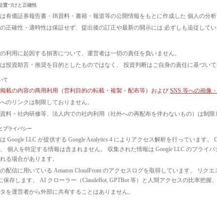
位置づけと正確性
は有価証券報告書・IR資料・書籍・報道等の公開情報をもとに作成した 個人の分
の正確性・適時性は保証せず、提出後の訂正や最新の開示には 必ずしも追従して
の利用に起因する損害について、運営者は一切の責任を負いません。
は投資助言・推奨を目的としたものではなく、 投資判断はご自身の責任に基づい
いて
ト掲載の内容の商用利用（営利目的の転載・複製・配布等）および
SNS 等への画
へのリンクは制限しておりません。
議資料・社内研修等、法人内での社内利用（社外への再配布を伴わないもの）は制限
とプライバシー
 Google LLC が提供する Google Analytics 4 によりアクセス解析を行っ
、 個人を特定する情報は含まれません。 収集された情報は Google LLC のプ
れる場合があります。
配信に用いている Amazon CloudFront のアクセスログを取得しています。 リクエ
3 に保存します。 AI クローラー（ClaudeBot, GPTBot 等）と人間アクセス
タを運営者から外部に共有することはありません。