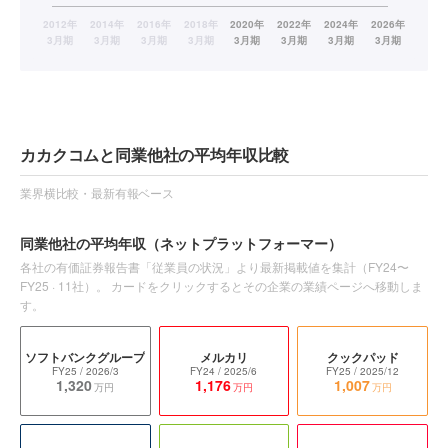
カカクコムと同業他社の平均年収比較
業界横比較・最新有報ベース
同業他社の平均年収
（ネットプラットフォーマー）
各社の有価証券報告書「従業員の状況」より最新掲載値を集計（
FY24〜
FY25
·
11
社）。 カードをクリックするとその企業の業績ページへ移動しま
す。
ソフトバンクグループ
メルカリ
クックパッド
FY25
/ 2026/3
FY24
/ 2025/6
FY25
/ 2025/12
1,320
1,176
1,007
万円
万円
万円