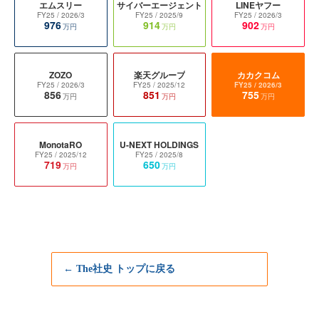
エムスリー
サイバーエージェント
LINEヤフー
FY25
/ 2026/3
FY25
/ 2025/9
FY25
/ 2026/3
976
914
902
万円
万円
万円
ZOZO
楽天グループ
カカクコム
FY25
/ 2026/3
FY25
/ 2025/12
FY25
/ 2026/3
856
851
755
万円
万円
万円
MonotaRO
U-NEXT HOLDINGS
FY25
/ 2025/12
FY25
/ 2025/8
719
650
万円
万円
← The社史 トップに戻る