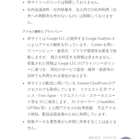
本サイトへのリンクは制限しておりません。
社内会議資料・社内研修等、法人内での社内利用（社
外への再配布を伴わないもの）は制限しておりませ
ん。
アクセス解析とプライバシー
本サイトは Google LLC が提供する Google Analytics 4
によりアクセス解析を行っています。 Cookie を用い
てページビュー・参照元・ブラウザ環境等を匿名で収
集しますが、 個人を特定する情報は含まれません。
収集された情報は Google LLC のプライバシーポリシ
ーに基づき、 同社のサービス提供・維持・改善等の
目的でも利用される場合があります。
本サイトの配信に用いている Amazon CloudFront のア
クセスログを取得しています。 リクエスト元 IP アド
レス・User-Agent・リクエストパス・ステータスコー
ド等を S3 に保存します。 AI クローラー（ClaudeBot,
GPTBot 等）と人間アクセスの比率把握、 不正アクセ
ス検知、配信品質改善のために利用しています。
収集データを運営者から外部に共有することはありま
せん。
最終改定: 2026年5月