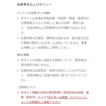
免責事項およびポリシー
コンテンツの位置づけと正確性
本サイトは有価証券報告書・IR資料・書籍・報道等の
公開情報をもとに作成した 個人の分析・整理であ
り、当該企業および関係者の公式見解ではありませ
ん。
記載内容の正確性・適時性は保証せず、提出後の訂正
や最新の開示には 必ずしも追従していません。重要
な判断には一次情報をご参照ください。
責任の範囲
本サイトの利用に起因する損害について、運営者は一
切の責任を負いません。
記載内容は投資助言・推奨を目的としたものではな
く、 投資判断はご自身の責任に基づいて行ってくだ
さい。
二次利用について
本サイト掲載の内容の商用利用（営利目的の転載・複
製・配布等）および
SNS 等への画像・スクリーンシ
ョットの転載はご遠慮ください
。