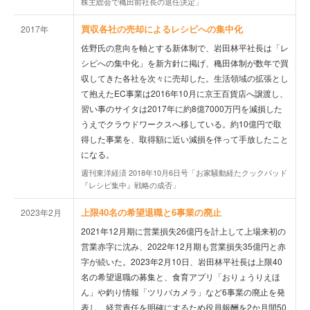
株主総会で穐田前社長の退任決定」
買収各社の売却によるレシピへの集中化
2017年
佐野氏の意向を軸とする新体制で、岩田林平社長は「レ
シピへの集中化」を新方針に掲げ、穐田体制が数年で買
収してきた各社を次々に売却した。生活領域の拡張とし
て抱えたEC事業は2016年10月に京王百貨店へ譲渡し、
習い事のサイタは2017年に約8億7000万円を減損した
うえでクラウドワークスへ移している。約10億円で取
得した事業を、取得額に近い減損を伴って手放したこと
になる。
週刊東洋経済 2018年10月6日号「お家騒動経たクックパッド
『レシピ集中』戦略の成否」
上限40名の希望退職と6事業の廃止
2023年2月
2021年12月期に営業損失26億円を計上して上場来初の
営業赤字に沈み、2022年12月期も営業損失35億円と赤
字が続いた。2023年2月10日、岩田林平社長は上限40
名の希望退職の募集と、食育アプリ「おりょうりえほ
ん」や釣り情報「ツリバカメラ」など6事業の廃止を発
表し、経営責任を明確にするため役員報酬を2か月間50