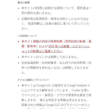
責任の範囲
本サイトの利用に起因する損害について、運営者は一
切の責任を負いません。
記載内容は投資助言・推奨を目的としたものではな
く、 投資判断はご自身の責任に基づいて行ってくだ
さい。
二次利用について
本サイト掲載の内容の商用利用（営利目的の転載・複
製・配布等）および
SNS 等への画像・スクリーンシ
ョットの転載はご遠慮ください
。
本サイトへのリンクは制限しておりません。
社内会議資料・社内研修等、法人内での社内利用（社
外への再配布を伴わないもの）は制限しておりませ
ん。
アクセス解析とプライバシー
本サイトは Google LLC が提供する Google Analytics 4
によりアクセス解析を行っています。 Cookie を用い
てページビュー・参照元・ブラウザ環境等を匿名で収
集しますが、 個人を特定する情報は含まれません。
収集された情報は Google LLC のプライバシーポリシ