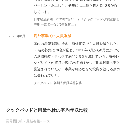
パーセント返上した。募集には上限を超える46名が応
じている。
日本経済新聞（2023年2月10日）「クックパッドが希望退職
募集 一部広告など6事業廃止」
海外事業での人員削減
2023年6月
国内の希望退職に続き、海外事業でも人員を減らした。
80名の募集に73名が応じ、2023年6月から8月にかけて
の退職勧奨と合わせて約110名を削減している。海外レ
シピサイトの買収で広げた領域はかつて世界展開の要と
見込まれていたが、本業が細るなかで投資を続ける余力
は失われていた。
クックパッド 各期有価証券報告書
クックパッドと同業他社の平均年収比較
業界横比較・最新有報ベース