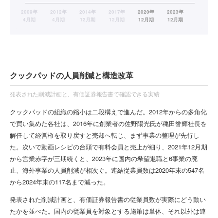
クックパッドの人員削減と構造改革
発表された削減計画と、有価証券報告書で確認できる実績
クックパッドの組織の縮小は二段構えで進んだ。2012年からの多角化
で買い集めた各社は、2016年に創業者の佐野陽光氏が穐田誉輝社長を
解任して経営権を取り戻すと売却へ転じ、まず事業の整理が先行し
た。次いで動画レシピの台頭で有料会員と売上が細り、2021年12月期
から営業赤字が三期続くと、2023年に国内の希望退職と6事業の廃
止、海外事業の人員削減が相次ぐ。連結従業員数は2020年末の547名
から2024年末の117名まで減った。
発表された削減計画と、有価証券報告書の従業員数が実際にどう動い
たかを並べた。国内の従業員を対象とする施策は単体、それ以外は連