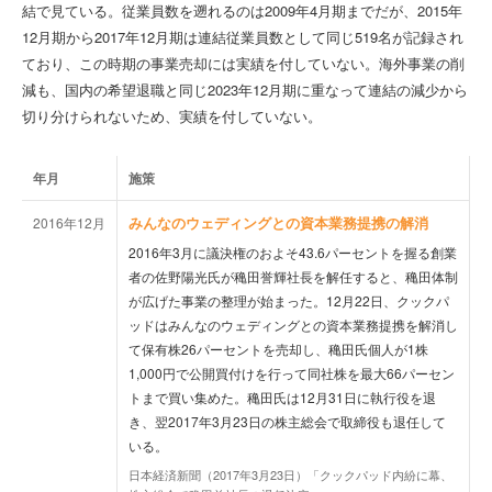
結で見ている。従業員数を遡れるのは2009年4月期までだが、2015年
12月期から2017年12月期は連結従業員数として同じ519名が記録され
ており、この時期の事業売却には実績を付していない。海外事業の削
減も、国内の希望退職と同じ2023年12月期に重なって連結の減少から
切り分けられないため、実績を付していない。
年月
施策
みんなのウェディングとの資本業務提携の解消
2016年12月
2016年3月に議決権のおよそ43.6パーセントを握る創業
者の佐野陽光氏が穐田誉輝社長を解任すると、穐田体制
が広げた事業の整理が始まった。12月22日、クックパ
ッドはみんなのウェディングとの資本業務提携を解消し
て保有株26パーセントを売却し、穐田氏個人が1株
1,000円で公開買付けを行って同社株を最大66パーセン
トまで買い集めた。穐田氏は12月31日に執行役を退
き、翌2017年3月23日の株主総会で取締役も退任して
いる。
日本経済新聞（2017年3月23日）「クックパッド内紛に幕、