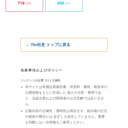
719
650
万円
万円
← The社史 トップに戻る
免責事項およびポリシー
コンテンツの位置づけと正確性
本サイトは有価証券報告書・IR資料・書籍・報道等の
公開情報をもとに作成した 個人の分析・整理であ
り、当該企業および関係者の公式見解ではありませ
ん。
記載内容の正確性・適時性は保証せず、提出後の訂正
や最新の開示には 必ずしも追従していません。重要
な判断には一次情報をご参照ください。