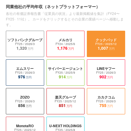
同業他社の平均年収
（ネットプラットフォーマー）
各社の有価証券報告書「従業員の状況」より最新掲載値を集計（
FY24〜
FY25
·
11
社）。 カードをクリックするとその企業の業績ページへ移動しま
す。
ソフトバンクグループ
メルカリ
クックパッド
FY25
/ 2026/3
FY24
/ 2025/6
FY25
/ 2025/12
1,320
1,176
1,007
万円
万円
万円
エムスリー
サイバーエージェント
LINEヤフー
FY25
/ 2026/3
FY25
/ 2025/9
FY25
/ 2026/3
976
914
902
万円
万円
万円
ZOZO
楽天グループ
カカクコム
FY25
/ 2026/3
FY25
/ 2025/12
FY25
/ 2026/3
856
851
755
万円
万円
万円
MonotaRO
U-NEXT HOLDINGS
FY25
/ 2025/12
FY25
/ 2025/8