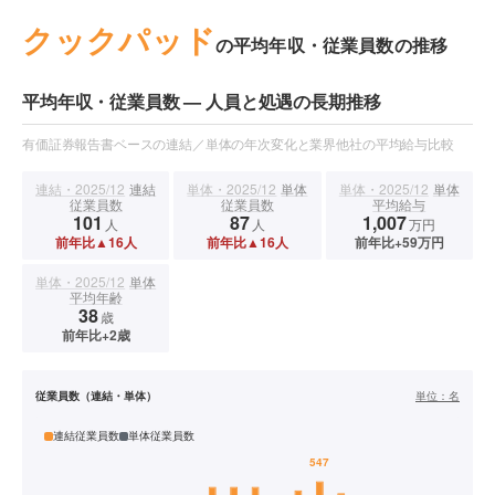
クックパッド
の平均年収・従業員数の推移
平均年収・従業員数 — 人員と処遇の長期推移
有価証券報告書ベースの連結／単体の年次変化と業界他社の平均給与比較
連結・2025/12
連結
単体・2025/12
単体
単体・2025/12
単体
従業員数
従業員数
平均給与
101
87
1,007
人
人
万円
前年比▲16人
前年比▲16人
前年比+59万円
単体・2025/12
単体
平均年齢
38
歳
前年比+2歳
従業員数（連結・単体）
単位：
名
連結従業員数
単体従業員数