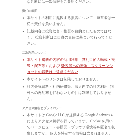
な判断には一次情報をご参照ください。
責任の範囲
本サイトの利用に起因する損害について、運営者は一
切の責任を負いません。
記載内容は投資助言・推奨を目的としたものではな
く、 投資判断はご自身の責任に基づいて行ってくだ
さい。
二次利用について
本サイト掲載の内容の商用利用（営利目的の転載・複
製・配布等）および
SNS 等への画像・スクリーンシ
ョットの転載はご遠慮ください
。
本サイトへのリンクは制限しておりません。
社内会議資料・社内研修等、法人内での社内利用（社
外への再配布を伴わないもの）は制限しておりませ
ん。
アクセス解析とプライバシー
本サイトは Google LLC が提供する Google Analytics 4
によりアクセス解析を行っています。 Cookie を用い
てページビュー・参照元・ブラウザ環境等を匿名で収
集しますが、 個人を特定する情報は含まれません。