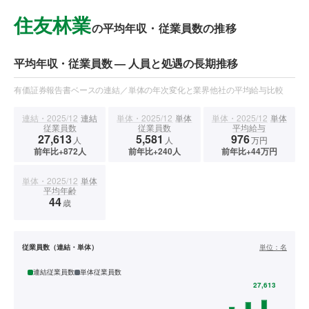
住友林業
の平均年収・従業員数の推移
平均年収・従業員数 — 人員と処遇の長期推移
有価証券報告書ベースの連結／単体の年次変化と業界他社の平均給与比較
連結・2025/12
連結
単体・2025/12
単体
単体・2025/12
単体
従業員数
従業員数
平均給与
27,613
5,581
976
人
人
万円
前年比+872人
前年比+240人
前年比+44万円
単体・2025/12
単体
平均年齢
44
歳
従業員数（連結・単体）
単位：
名
連結従業員数
単体従業員数