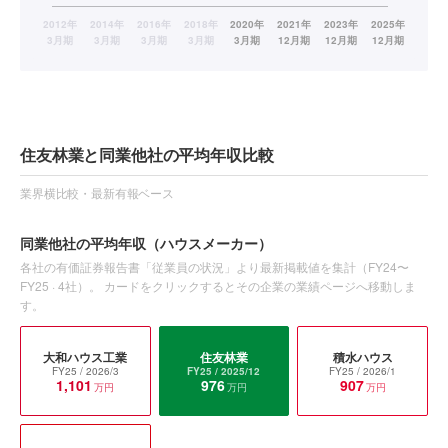
住友林業と同業他社の平均年収比較
業界横比較・最新有報ベース
同業他社の平均年収
（ハウスメーカー）
各社の有価証券報告書「従業員の状況」より最新掲載値を集計（
FY24〜
FY25
·
4
社）。 カードをクリックするとその企業の業績ページへ移動しま
す。
大和ハウス工業
住友林業
積水ハウス
FY25
/ 2026/3
FY25
/ 2025/12
FY25
/ 2026/1
1,101
976
907
万円
万円
万円