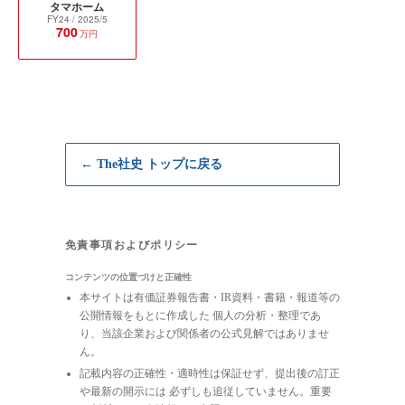
タマホーム
FY24
/ 2025/5
700
万円
← The社史 トップに戻る
免責事項およびポリシー
コンテンツの位置づけと正確性
本サイトは有価証券報告書・IR資料・書籍・報道等の
公開情報をもとに作成した 個人の分析・整理であ
り、当該企業および関係者の公式見解ではありませ
ん。
記載内容の正確性・適時性は保証せず、提出後の訂正
や最新の開示には 必ずしも追従していません。重要