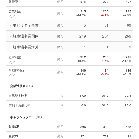
販管費
億円
316
397
497
営業利益
215
205
225
億円
+14.5%
−4.4%
+9.9%
YoY
└
モビリティ事業
45
51
69
億円
└
駐車場事業国内
249
254
269
億円
└
駐車場事業海外
1
1
-9
億円
経常利益
212
203
225
億円
+13.9%
−4.2%
+11.1%
YoY
当期純利益
140
134
139
億円
+20.9%
−3.8%
+3.1%
YoY
貸借対照表 (BS)
自己資本比率
%
47.9
30.2
33.4
有利子負債比率
%
8.0
30.8
25.0
キャッシュフロー (CF)
営業CF
億円
396
383
535
投資CF
億円
-271
-728
-431