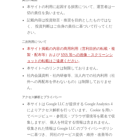
本サイトの利用に起因する損害について、運営者は一
切の責任を負いません。
記載内容は投資助言・推奨を目的としたものではな
く、 投資判断はご自身の責任に基づいて行ってくだ
さい。
二次利用について
本サイト掲載の内容の商用利用（営利目的の転載・複
製・配布等）および
SNS 等への画像・スクリーンシ
ョットの転載はご遠慮ください
。
本サイトへのリンクは制限しておりません。
社内会議資料・社内研修等、法人内での社内利用（社
外への再配布を伴わないもの）は制限しておりませ
ん。
アクセス解析とプライバシー
本サイトは Google LLC が提供する Google Analytics 4
によりアクセス解析を行っています。 Cookie を用い
てページビュー・参照元・ブラウザ環境等を匿名で収
集しますが、 個人を特定する情報は含まれません。
収集された情報は Google LLC のプライバシーポリシ
ーに基づき、 同社のサービス提供・維持・改善等の