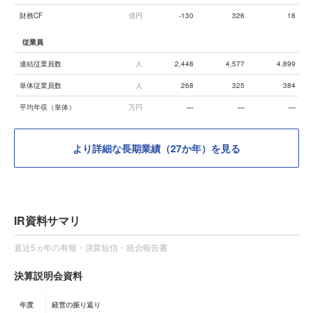
財務CF
億円
-130
326
18
従業員
連結従業員数
人
2,448
4,577
4,899
単体従業員数
人
268
325
384
平均年収（単体）
万円
—
—
—
より詳細な長期業績（27か年）を見る
IR資料サマリ
直近5ヵ年の有報・決算短信・統合報告書
決算説明会資料
年度
経営の振り返り