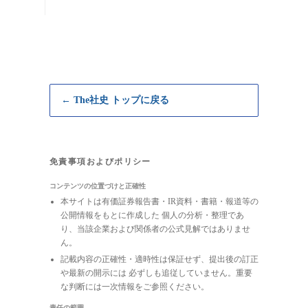
← The社史 トップに戻る
免責事項およびポリシー
コンテンツの位置づけと正確性
本サイトは有価証券報告書・IR資料・書籍・報道等の
公開情報をもとに作成した 個人の分析・整理であ
り、当該企業および関係者の公式見解ではありませ
ん。
記載内容の正確性・適時性は保証せず、提出後の訂正
や最新の開示には 必ずしも追従していません。重要
な判断には一次情報をご参照ください。
責任の範囲