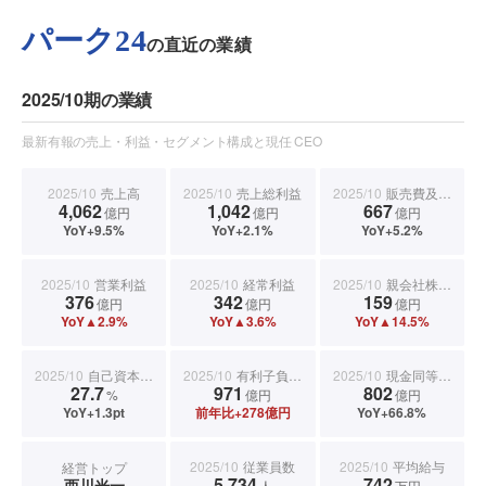
パーク24
の直近の業績
2025/10期の業績
最新有報の売上・利益・セグメント構成と現任 CEO
2025/10
売上高
2025/10
売上総利益
2025/10
販売費及び一般管理費
4,062
1,042
667
億円
億円
億円
YoY+9.5%
YoY+2.1%
YoY+5.2%
2025/10
営業利益
2025/10
経常利益
2025/10
親会社株主に帰属する当期純利益
376
342
159
億円
億円
億円
YoY▲2.9%
YoY▲3.6%
YoY▲14.5%
2025/10
自己資本比率
2025/10
有利子負債合計
2025/10
現金同等物期末残高
27.7
971
802
%
億円
億円
YoY+1.3pt
前年比+278億円
YoY+66.8%
2025/10
従業員数
2025/10
平均給与
経営トップ
5,734
742
西川光一
人
万円