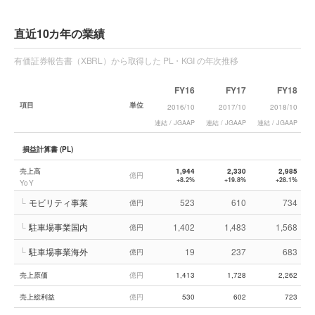
直近10カ年の業績
有価証券報告書（XBRL）から取得した PL・KGI の年次推移
FY16
FY17
FY18
項目
単位
2016/10
2017/10
2018/10
連結 / JGAAP
連結 / JGAAP
連結 / JGAAP
連
損益計算書 (PL)
売上高
1,944
2,330
2,985
億円
+8.2%
+19.8%
+28.1%
YoY
└
モビリティ事業
523
610
734
億円
└
駐車場事業国内
1,402
1,483
1,568
億円
└
駐車場事業海外
19
237
683
億円
売上原価
億円
1,413
1,728
2,262
売上総利益
億円
530
602
723