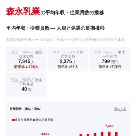
森永乳業
の平均年収・従業員数の推移
平均年収・従業員数 — 人員と処遇の長期推移
有価証券報告書ベースの連結／単体の年次変化と業界他社の平均給与比較
連結・2026/3
連結
単体・2026/3
単体
単体・2026/3
単体
従業員数
従業員数
平均給与
7,345
3,376
799
人
人
万円
前年比▲108人
前年比+66人
前年比+7万円
単体・2026/3
単体
平均年齢
40
歳
従業員数（連結・単体）
単位：
名
連結従業員数
単体従業員数