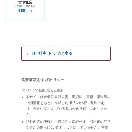
雪印乳業
FY08
/ 2009/3
660
万円
← The社史 トップに戻る
免責事項およびポリシー
コンテンツの位置づけと正確性
本サイトは有価証券報告書・IR資料・書籍・報道等の
公開情報をもとに作成した 個人の分析・整理であ
り、当該企業および関係者の公式見解ではありませ
ん。
記載内容の正確性・適時性は保証せず、提出後の訂正
や最新の開示には 必ずしも追従していません。重要