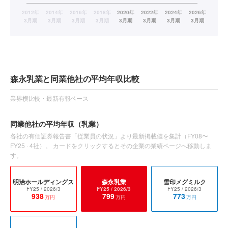
森永乳業と同業他社の平均年収比較
業界横比較・最新有報ベース
同業他社の平均年収
（乳業）
各社の有価証券報告書「従業員の状況」より最新掲載値を集計（
FY08〜
FY25
·
4
社）。 カードをクリックするとその企業の業績ページへ移動しま
す。
明治ホールディングス
森永乳業
雪印メグミルク
FY25
/ 2026/3
FY25
/ 2026/3
FY25
/ 2026/3
938
799
773
万円
万円
万円