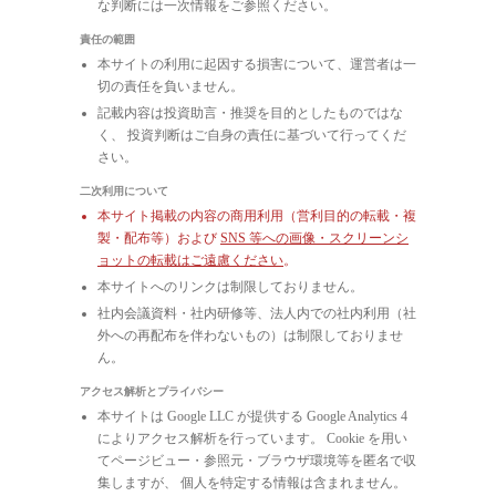
な判断には一次情報をご参照ください。
責任の範囲
本サイトの利用に起因する損害について、運営者は一
切の責任を負いません。
記載内容は投資助言・推奨を目的としたものではな
く、 投資判断はご自身の責任に基づいて行ってくだ
さい。
二次利用について
本サイト掲載の内容の商用利用（営利目的の転載・複
製・配布等）および
SNS 等への画像・スクリーンシ
ョットの転載はご遠慮ください
。
本サイトへのリンクは制限しておりません。
社内会議資料・社内研修等、法人内での社内利用（社
外への再配布を伴わないもの）は制限しておりませ
ん。
アクセス解析とプライバシー
本サイトは Google LLC が提供する Google Analytics 4
によりアクセス解析を行っています。 Cookie を用い
てページビュー・参照元・ブラウザ環境等を匿名で収
集しますが、 個人を特定する情報は含まれません。