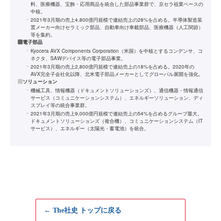
料、医療機器、宝飾・応用商品を統合した部品事業群で、京セラ祖業ベースの
中核。
2021年3月期の売上4,800億円規模で連結売上の28%を占める。半導体製造装
置メーカー向けセラミック部品、自動車向け車載部品、医療機器（人工関節）
等を集約。
電子部品
Kyocera AVX Components Corporation（米国）を中核とするコンデンサ、コ
ネクタ、SAWデバイス等の電子部品事業。
2021年3月期の売上2,800億円規模で連結売上の18%を占める。2020年の
AVX完全子会社化以降、北米電子部品メーカーとしてグローバル展開を強化。
ソリューション
機械工具、情報機器（ドキュメントソリューションズ）、通信機器・情報通信
サービス（コミュニケーションシステム）、エネルギーソリューション、ディ
スプレイ等の統合事業群。
2021年3月期の売上9,000億円規模で連結売上の54%を占めるグループ最大。
ドキュメントソリューションズ（複合機）、コミュニケーションシステム（IT
サービス）、エネルギー（太陽光・蓄電池）を統合。
← The社史 トップに戻る