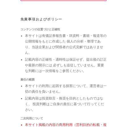
免責事項およびポリシー
コンテンツの位置づけと正確性
本サイトは有価証券報告書・IR資料・書籍・報道等の
公開情報をもとに作成した 個人の分析・整理であ
り、当該企業および関係者の公式見解ではありませ
ん。
記載内容の正確性・適時性は保証せず、提出後の訂正
や最新の開示には 必ずしも追従していません。重要
な判断には一次情報をご参照ください。
責任の範囲
本サイトの利用に起因する損害について、運営者は一
切の責任を負いません。
記載内容は投資助言・推奨を目的としたものではな
く、 投資判断はご自身の責任に基づいて行ってくだ
さい。
二次利用について
本サイト掲載の内容の商用利用（営利目的の転載・複