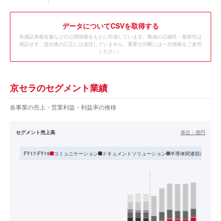
データ
についてCSVを取得する
有価証券報告書などの公開情報をもとに作成しています。数値の正確性・最新性は
保証せず、提出後の訂正には追従していません。重要な判断には一次情報をご参照
ください。
京セラのセグメント業績
各事業の売上・営業利益・利益率の推移
セグメント売上高
単位：
億円
コミュニケーション
ドキュメントソリューション
半導体関連部品
生活
FY17-FY19