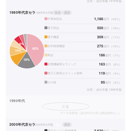
出所：
会社年鑑 1976年版
1980年代
京セラ
1985年3月期
単体
通期
1,186
半導体部品
億円
（
42
%）
500
電子部品
億円
（
18
%）
309
電子機器
億円
（
11
%）
275
光学精密機器
億円
（
10
%）
186
商品
億円
（
7
%）
163
産業機械用セラミック
億円
（
6
%）
119
電子工業用セラミック材料
億円
（
4
%）
95
その他
億円
（
3
%）
出所：
会社年鑑 1986年版
1990年代
欠落
データ未取得（該当年代の売上構成資料なし）
2000年代
京セラ
2005年3月期
連結
通期
2,630
電子デバイス関連事業