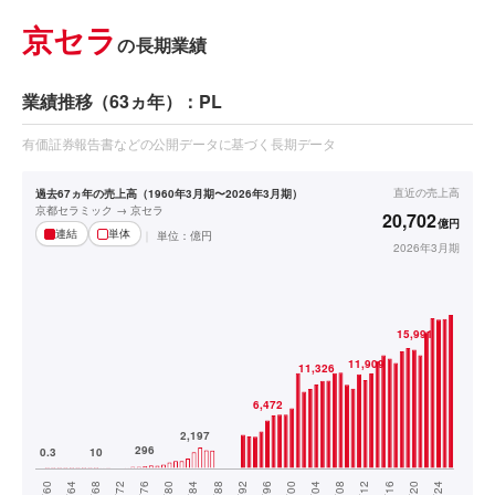
京セラ
の長期業績
業績推移（63ヵ年）：PL
有価証券報告書などの公開データに基づく長期データ
直近の
売上高
過去67ヵ年の売上高（1960年3月期〜2026年3月期）
京都セラミック → 京セラ
20,702
億円
連結
単体
単位：
億円
2026年3月期