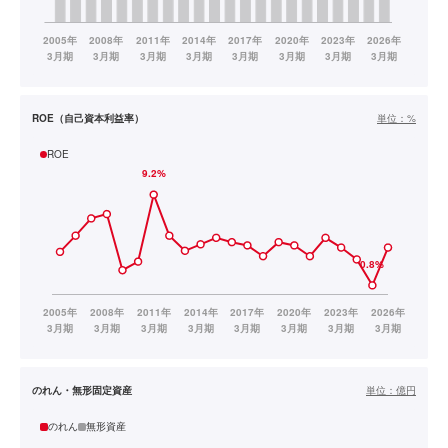
ROE（自己資本利益率）
単位：
%
ROE
のれん・無形固定資産
単位：
億円
のれん
無形資産