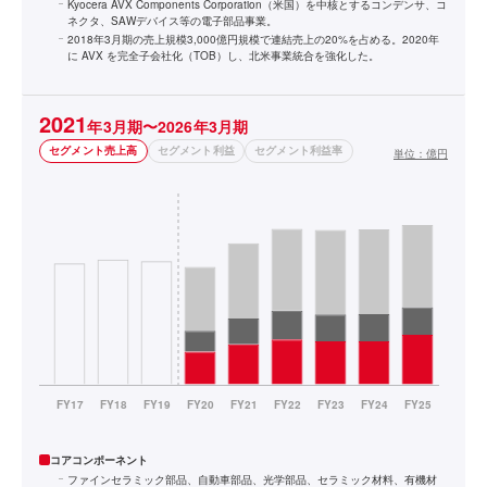
Kyocera AVX Components Corporation（米国）を中核とするコンデンサ、コ
ネクタ、SAWデバイス等の電子部品事業。
2018年3月期の売上規模3,000億円規模で連結売上の20%を占める。2020年
に AVX を完全子会社化（TOB）し、北米事業統合を強化した。
2021
年3月期〜2026年3月期
セグメント売上高
セグメント利益
セグメント利益率
単位：
億円
コアコンポーネント
ファインセラミック部品、自動車部品、光学部品、セラミック材料、有機材