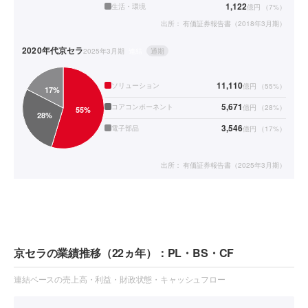
1,122
生活・環境
億円
（
7
%）
出所：
有価証券報告書（2018年3月期）
2020年代
京セラ
2025年3月期
連結
通期
11,110
ソリューション
億円
（
55
%）
5,671
コアコンポーネント
億円
（
28
%）
3,546
電子部品
億円
（
17
%）
出所：
有価証券報告書（2025年3月期）
京セラの業績推移（22ヵ年）：PL・BS・CF
連結ベースの売上高・利益・財政状態・キャッシュフロー