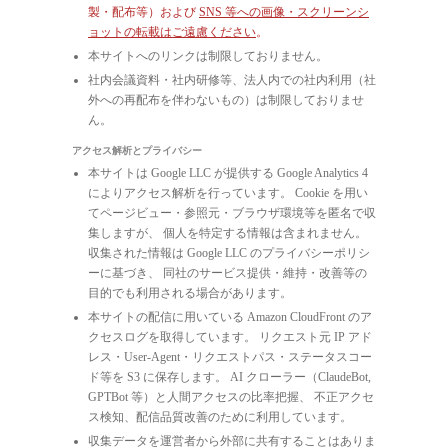
製・配布等）および
SNS 等への画像・スクリーンシ
ョットの転載はご遠慮ください
。
本サイトへのリンクは制限しておりません。
社内会議資料・社内研修等、法人内での社内利用（社
外への再配布を伴わないもの）は制限しておりませ
ん。
アクセス解析とプライバシー
本サイトは Google LLC が提供する Google Analytics 4
によりアクセス解析を行っています。 Cookie を用い
てページビュー・参照元・ブラウザ環境等を匿名で収
集しますが、 個人を特定する情報は含まれません。
収集された情報は Google LLC のプライバシーポリシ
ーに基づき、 同社のサービス提供・維持・改善等の
目的でも利用される場合があります。
本サイトの配信に用いている Amazon CloudFront のア
クセスログを取得しています。 リクエスト元 IP アド
レス・User-Agent・リクエストパス・ステータスコー
ド等を S3 に保存します。 AI クローラー（ClaudeBot,
GPTBot 等）と人間アクセスの比率把握、 不正アクセ
ス検知、配信品質改善のために利用しています。
収集データを運営者から外部に共有することはありま