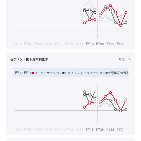
セグメント投下資本利益率
単位：
%
コミュニケーション
ドキュメントソリューション
半導体関連部品
生活
FY17-FY19