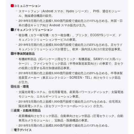
コミュニケーション
スマートフォン（Android スマホ、Hydro シリーズ）、PHS、通信モジュー
ル、無線通信機器の販売。
2018年3月期の売上規模1,500億円規模で連結売上の10%を占める。米国・日
本の通信キャリア向け Android スマホ販売が主力。
ドキュメントソリューション
複合機（カラー複写機・カラー複合機）、プリンタ、ECOSYSシリーズ、ド
キュメントソリューションサービスの事業。
2018年3月期の売上規模3,500億円規模で連結売上の23%を占める。京セラド
キュメントソリューションズが運営し、欧米・国内法人向けの安定収益事業。
半導体関連部品
有機材料部品（ICパッケージ用セラミック・有機基板、SAWデバイス用パッ
ケージ）、ファインセラミック部品（半導体製造装置向け）の事業で、京セラ
の祖業に位置する高付加価値部品事業。
2018年3月期の売上規模3,000億円規模で連結売上の20%を占める。半導体製
造装置メーカー（東京エレクトロン・SCREEN・TEL）向けセラミック部品
が主力。
生活・環境
太陽光発電システム、住宅用蓄電池、産業用パワーコンディショナ、太陽電池
モジュール、エネルギーソリューション事業。
2018年3月期の売上規模1,000億円規模で連結売上の7%を占める。住宅用太
陽光発電システム（京セラソーラーコーポレーション）が主力。
産業・自動車用部品
産業機械向けセラミック部品、自動車向けセンサ部品（圧電セラミック、自動
車用カメラモジュール）、宝飾品・医療機器の事業。
2018年3月期の売上規模2,000億円規模で連結売上の13%を占める。
電子デバイス