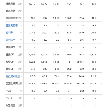
営業利益
億円
1,010
1,032
1,351
1,524
434
639
1,55
経常利益
億円
-
-
-
-
-
-
当期純利益
億円
459
697
1,065
1,072
295
401
1,30
営業利益率
%
8.6
8.7
10.5
11.8
3.8
5.9
12.
粗利率
%
27.6
29.0
29.9
31.5
25.9
26.6
29.
純利益率
%
3.9
5.9
8.3
8.3
2.6
3.7
10.
減損損失
億円
-
-
-
-
-
-
営業CF
億円
1,455
1,711
1,496
1,969
978
1,376
1,19
投資CF
億円
-1,325
-1,655
-1,505
161
-2,014
-493
-1,21
財務CF
億円
-673
-233
-218
-292
-629
-380
-26
自己資本比率
%
67.3
66.7
71.1
73.4
74.6
72.8
73.
現預金残高
億円
3105.9
3008.1
2822.1
4475.9
2692.5
3131.3
2734.
ROE
%
3.9
5.4
7.0
7.4
2.2
3.0
9.
のれん
億円
-
-
-
-
-
-
無形資産
億円
-
-
-
-
-
-
49