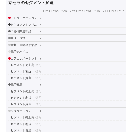
京セラのセグメント変遷
FY04
FY05
FY06
FY07
FY08
FY09
FY10
FY11
FY12
FY13
FY1
コミュニケーション
▸
ドキュメントソリューション
▸
半導体関連部品
▸
生活・環境
▸
産業・自動車用部品
▸
電子デバイス
▸
コアコンポーネント
▾
セグメント売上高
億円
セグメント利益
億円
セグメント資産
億円
電子部品
▾
セグメント売上高
億円
セグメント利益
億円
セグメント資産
億円
ソリューション
▾
セグメント売上高
億円
セグメント利益
億円
セグメント資産
億円