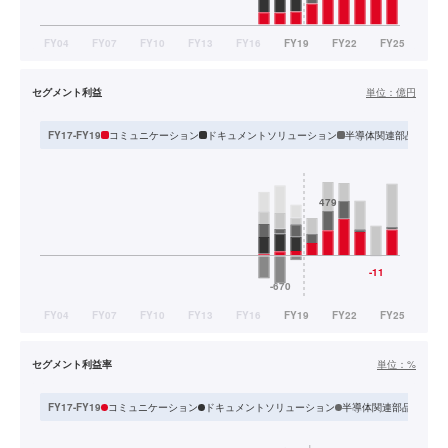
セグメント利益
単位：
億円
コミュニケーション
ドキュメントソリューション
半導体関連部品
生活
FY17-FY19
セグメント利益率
単位：
%
コミュニケーション
ドキュメントソリューション
半導体関連部品
生活
FY17-FY19