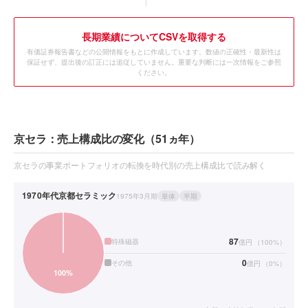
長期業績についてCSVを取得する
有価証券報告書などの公開情報をもとに作成しています。数値の正確性・最新性は
保証せず、提出後の訂正には追従していません。重要な判断には一次情報をご参照
ください。
京セラ：売上構成比の変化（51ヵ年）
京セラの事業ポートフォリオの転換を時代別の売上構成比で読み解く
1970年代
京都セラミック
1975年3月期
単体
半期
87
特殊磁器
億円
（
100
%）
0
その他
億円
（
0
%）