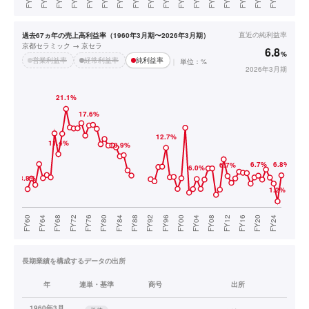
直近の
純利益率
過去67ヵ年の売上高利益率（1960年3月期〜2026年3月期）
京都セラミック → 京セラ
6.8
%
営業利益率
経常利益率
純利益率
単位：%
2026年3月期
長期業績を構成するデータの出所
年
連単・基準
商号
出所
1960年3月