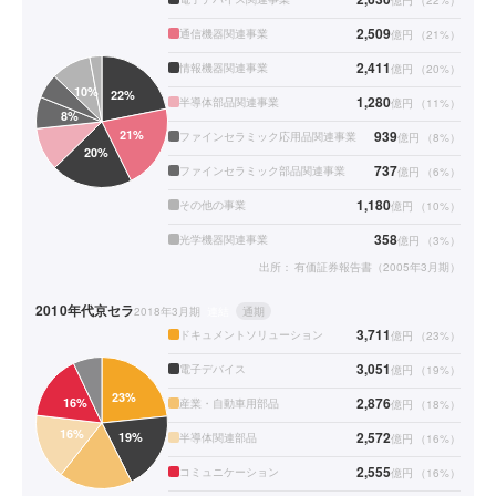
億円
（
22
%）
2,509
通信機器関連事業
億円
（
21
%）
2,411
情報機器関連事業
億円
（
20
%）
1,280
半導体部品関連事業
億円
（
11
%）
939
ファインセラミック応用品関連事業
億円
（
8
%）
737
ファインセラミック部品関連事業
億円
（
6
%）
1,180
その他の事業
億円
（
10
%）
358
光学機器関連事業
億円
（
3
%）
出所：
有価証券報告書（2005年3月期）
2010年代
京セラ
2018年3月期
連結
通期
3,711
ドキュメントソリューション
億円
（
23
%）
3,051
電子デバイス
億円
（
19
%）
2,876
産業・自動車用部品
億円
（
18
%）
2,572
半導体関連部品
億円
（
16
%）
2,555
コミュニケーション
億円
（
16
%）