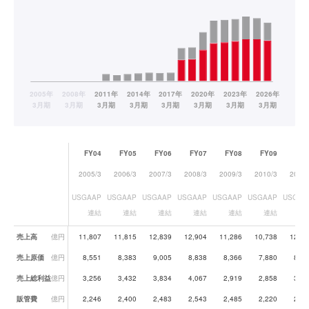
FY04
FY05
FY06
FY07
FY08
FY09
FY1
2005/3
2006/3
2007/3
2008/3
2009/3
2010/3
2011/
USGAAP
USGAAP
USGAAP
USGAAP
USGAAP
USGAAP
USGAA
連結
連結
連結
連結
連結
連結
連
業績データ一覧
売上高
億円
11,807
11,815
12,839
12,904
11,286
10,738
12,66
売上原価
億円
8,551
8,383
9,005
8,838
8,366
7,880
8,88
売上総利益
億円
3,256
3,432
3,834
4,067
2,919
2,858
3,78
販管費
億円
2,246
2,400
2,483
2,543
2,485
2,220
2,22