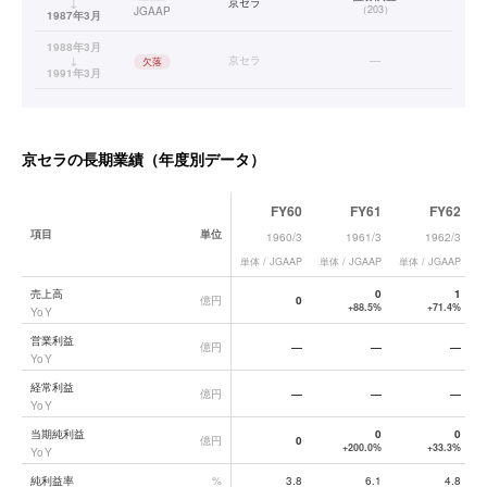
↓
京セラ
（
203
）
JGAAP
1987年3月
1988年3月
↓
京セラ
—
欠落
1991年3月
1992年3月
連結
会社年鑑
↓
京セラ
（
紙面ベース
）
JGAAP
2001年3月
京セラ
の長期業績（年度別データ）
2002年3月
連結
有価証券報告書
↓
京セラ
（
PDFベース
）
JGAAP
2004年3月
FY60
FY61
FY62
2005年3月
連結
有価証券報告書
↓
京セラ
項目
単位
1960/3
1961/3
1962/3
（
PDFベース
）
USGAAP
2014年3月
単体 / JGAAP
単体 / JGAAP
単体 / JGAAP
単
2015年3月
連結
有価証券報告書
京セラ
の長期業績データ一覧
↓
京セラ
売上高
0
1
（
XBRLベース
）
IFRS
億円
0
2026年3月
+88.5%
+71.4%
YoY
営業利益
億円
—
—
—
YoY
経常利益
億円
—
—
—
YoY
当期純利益
0
0
億円
0
+200.0%
+33.3%
YoY
純利益率
%
3.8
6.1
4.8