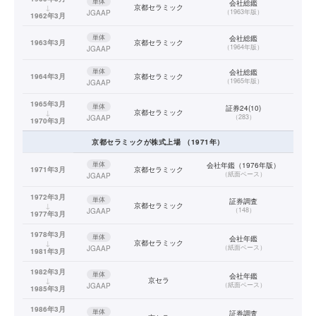
単体
会社総鑑
↓
京都セラミック
（
1963年版
）
JGAAP
1962年3月
単体
会社総鑑
1963年3月
京都セラミック
（
1964年版
）
JGAAP
単体
会社総鑑
1964年3月
京都セラミック
（
1965年版
）
JGAAP
1965年3月
単体
証券24(10)
↓
京都セラミック
（
283
）
JGAAP
1970年3月
京都セラミック
が株式上場
（
1971
年）
単体
会社年鑑（1976年版）
1971年3月
京都セラミック
（
紙面ベース
）
JGAAP
1972年3月
単体
証券調査
↓
京都セラミック
（
148
）
JGAAP
1977年3月
1978年3月
単体
会社年鑑
↓
京都セラミック
（
紙面ベース
）
JGAAP
1981年3月
1982年3月
単体
会社年鑑
↓
京セラ
（
紙面ベース
）
JGAAP
1985年3月
1986年3月
単体
証券調査