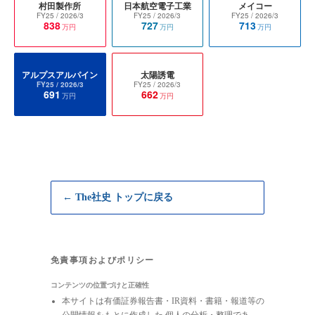
村田製作所
日本航空電子工業
メイコー
FY25
/ 2026/3
FY25
/ 2026/3
FY25
/ 2026/3
838
727
713
万円
万円
万円
アルプスアルパイン
太陽誘電
FY25
/ 2026/3
FY25
/ 2026/3
691
662
万円
万円
← The社史 トップに戻る
免責事項およびポリシー
コンテンツの位置づけと正確性
本サイトは有価証券報告書・IR資料・書籍・報道等の
公開情報をもとに作成した 個人の分析・整理であ