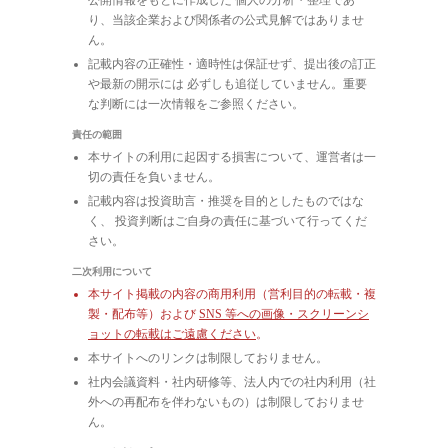
り、当該企業および関係者の公式見解ではありませ
ん。
記載内容の正確性・適時性は保証せず、提出後の訂正
や最新の開示には 必ずしも追従していません。重要
な判断には一次情報をご参照ください。
責任の範囲
本サイトの利用に起因する損害について、運営者は一
切の責任を負いません。
記載内容は投資助言・推奨を目的としたものではな
く、 投資判断はご自身の責任に基づいて行ってくだ
さい。
二次利用について
本サイト掲載の内容の商用利用（営利目的の転載・複
製・配布等）および
SNS 等への画像・スクリーンシ
ョットの転載はご遠慮ください
。
本サイトへのリンクは制限しておりません。
社内会議資料・社内研修等、法人内での社内利用（社
外への再配布を伴わないもの）は制限しておりませ
ん。