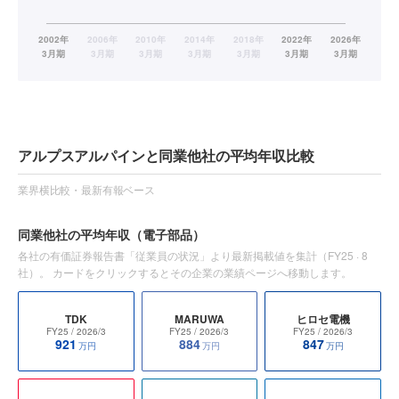
アルプスアルパインと同業他社の平均年収比較
業界横比較・最新有報ベース
同業他社の平均年収
（電子部品）
各社の有価証券報告書「従業員の状況」より最新掲載値を集計（
FY25
·
8
社）。 カードをクリックするとその企業の業績ページへ移動します。
TDK
MARUWA
ヒロセ電機
FY25
/ 2026/3
FY25
/ 2026/3
FY25
/ 2026/3
921
884
847
万円
万円
万円