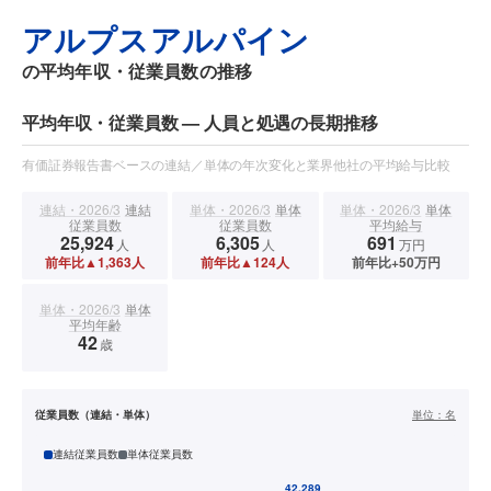
アルプスアルパイン
の平均年収・従業員数の推移
平均年収・従業員数 — 人員と処遇の長期推移
有価証券報告書ベースの連結／単体の年次変化と業界他社の平均給与比較
連結・2026/3
連結
単体・2026/3
単体
単体・2026/3
単体
従業員数
従業員数
平均給与
25,924
6,305
691
人
人
万円
前年比▲1,363人
前年比▲124人
前年比+50万円
単体・2026/3
単体
平均年齢
42
歳
従業員数（連結・単体）
単位：
名
連結従業員数
単体従業員数