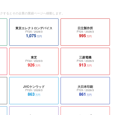
ックするとその企業の業績ページへ移動します。
東京エレクトロンデバイス
日立製作所
FY25
/ 2026/3
FY25
/ 2026/3
1,075
995
万円
万円
東芝
三菱電機
FY22
/ 2023/3
FY25
/ 2026/3
926
913
万円
万円
JVCケンウッド
大日本印刷
FY25
/ 2026/3
FY25
/ 2026/3
863
861
万円
万円