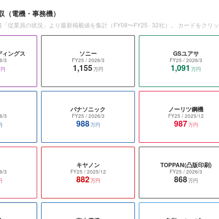
収
（電機・事務機）
書「従業員の状況」より最新掲載値を集計（
FY08〜FY25
·
32
社）。 カードをクリ
ディングス
ソニー
GSユアサ
6/3
FY25
/ 2026/3
FY25
/ 2026/3
1,155
1,091
万円
万円
万円
パナソニック
ノーリツ鋼機
6/3
FY25
/ 2026/3
FY25
/ 2025/12
988
987
円
万円
万円
キヤノン
TOPPAN(凸版印刷)
6/3
FY25
/ 2025/12
FY25
/ 2026/3
882
868
円
万円
万円