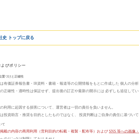
e社史 トップに戻る
およびポリシー
位置づけと正確性
は有価証券報告書・IR資料・書籍・報道等の公開情報をもとに作成した 個人の分
の正確性・適時性は保証せず、提出後の訂正や最新の開示には 必ずしも追従して
の利用に起因する損害について、運営者は一切の責任を負いません。
は投資助言・推奨を目的としたものではなく、 投資判断はご自身の責任に基づい
いて
ト掲載の内容の商用利用（営利目的の転載・複製・配布等）および
SNS 等への画
へのリンクは制限しておりません。