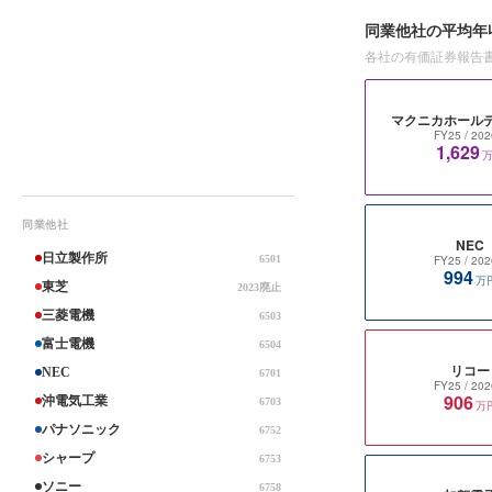
同業他社の平均年
各社の有価証券報告
マクニカホール
FY25
/ 202
1,629
同業他社
NEC
日立製作所
6501
FY25
/ 202
994
万
東芝
2023廃止
三菱電機
6503
富士電機
6504
リコー
NEC
6701
FY25
/ 202
906
沖電気工業
6703
万
パナソニック
6752
シャープ
6753
ソニー
6758