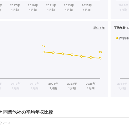
単位：
年
平均年齢（
平均年
と同業他社の平均年収比較
報ベース