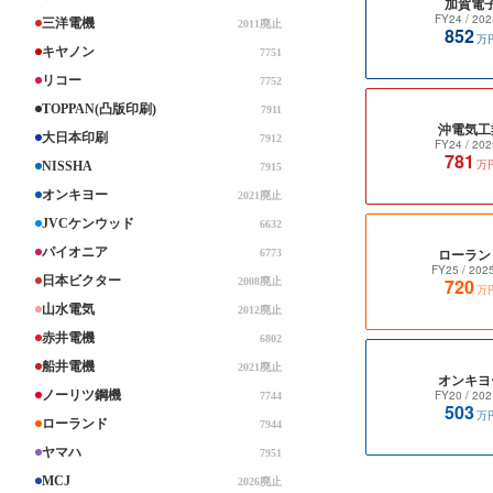
加賀電
FY24
/ 202
三洋電機
2011廃止
852
万
キヤノン
7751
リコー
7752
TOPPAN(凸版印刷)
7911
沖電気工
大日本印刷
7912
FY24
/ 202
781
万
NISSHA
7915
オンキヨー
2021廃止
JVCケンウッド
6632
パイオニア
ローラン
6773
FY25
/ 202
日本ビクター
720
2008廃止
万
山水電気
2012廃止
赤井電機
6802
船井電機
2021廃止
オンキヨ
ノーリツ鋼機
FY20
/ 202
7744
503
万
ローランド
7944
ヤマハ
7951
MCJ
2026廃止