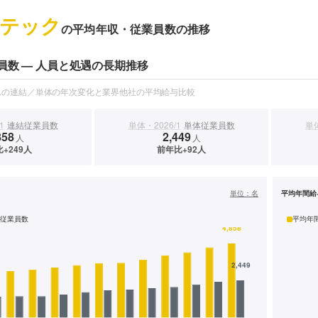
テック
の平均年収・従業員数の推移
員数 — 人員と処遇の長期推移
スの連結／単体の年次変化と業界他社の平均給与比較
1
連結従業員数
単体・2026/1
単体従業員数
単体
858
2,449
人
人
+249人
前年比+92人
）
単位：
名
平均年間給
従業員数
平均年