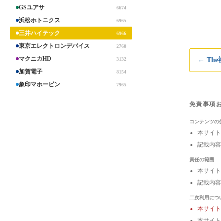
GSユアサ
6674
浜松ホトニクス
6965
三井ハイテック
6966
東京エレクトロンデバイス
2760
マクニカHD
3132
← Th
加賀電子
8154
象印マホービン
7965
免責事項
コンテンツの
本サイト
記載内容
責任の範囲
本サイト
記載内容
二次利用につ
本サイ
本サイト