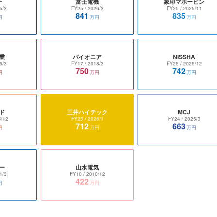
子
富士電機
象印マホービン
5/3
FY25
/ 2026/3
FY25
/ 2025/11
841
835
円
万円
万円
業
パイオニア
NISSHA
5/3
FY17
/ 2018/3
FY25
/ 2025/12
750
742
円
万円
万円
ド
三井ハイテック
MCJ
5/12
FY25
/ 2026/1
FY24
/ 2025/3
712
663
円
万円
万円
ー
山水電気
1/3
FY10
/ 2010/12
422
円
万円