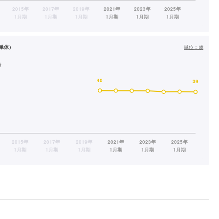
単体）
単位：
歳
齢