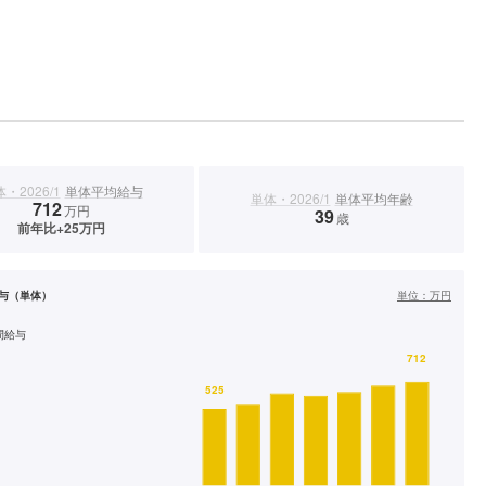
・2026/1
単体平均給与
単体・2026/1
単体平均年齢
712
万円
39
歳
前年比+25万円
与（単体）
単位：
万円
間給与