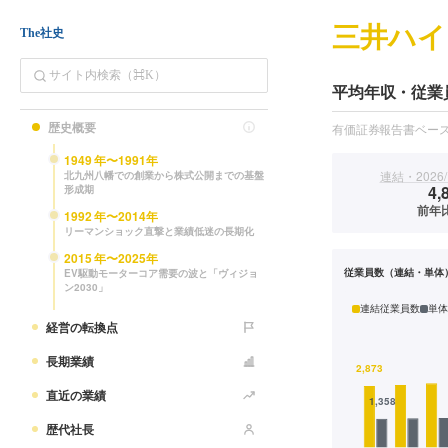
三井ハイ
The社史
平均年収・従業
歴史概要
有価証券報告書ベー
1949
年〜
1991
年
連結・2026/
北九州八幡での創業から株式公開までの基盤
4,
形成期
前年比
1992
年〜
2014
年
リーマンショック直撃と業績低迷の長期化
2015
年〜
2025
年
従業員数（連結・単体
EV駆動モーターコア需要の波と「ヴィジョ
ン2030」
連結従業員数
単体
経営の転換点
長期業績
直近の業績
歴代社長