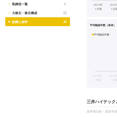
取締役一覧
大株主・株主構成
組織と給料
平均勤続年数（単体）
平均勤続年数
三井ハイテック
業界横比較・最新有