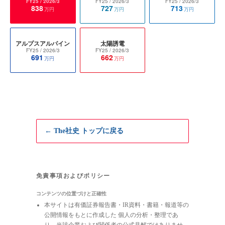
FY25
/ 2026/3
FY25
/ 2026/3
FY25
/ 2026/3
838
727
713
万円
万円
万円
アルプスアルパイン
太陽誘電
FY25
/ 2026/3
FY25
/ 2026/3
691
662
万円
万円
← The社史 トップに戻る
免責事項およびポリシー
コンテンツの位置づけと正確性
本サイトは有価証券報告書・IR資料・書籍・報道等の
公開情報をもとに作成した 個人の分析・整理であ
り、当該企業および関係者の公式見解ではありませ