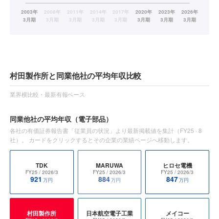
村田製作所と同業他社の平均年収比較
業界横比較・最新有報ベース
同業他社の平均年収
（電子部品）
各社の有価証券報告書「従業員の状況」より最新掲載値を集計（
FY25
·
8
社）。 カードをクリックするとその企業の業績ページへ移動します。
TDK
MARUWA
ヒロセ電機
FY25
/ 2026/3
FY25
/ 2026/3
FY25
/ 2026/3
921
884
847
万円
万円
万円
村田製作所
日本航空電子工業
メイコー