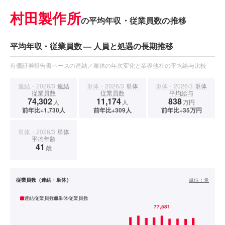
村田製作所
の平均年収・従業員数の推移
平均年収・従業員数 — 人員と処遇の長期推移
有価証券報告書ベースの連結／単体の年次変化と業界他社の平均給与比較
連結・2026/3
連結
単体・2026/3
単体
単体・2026/3
単体
従業員数
従業員数
平均給与
74,302
11,174
838
人
人
万円
前年比+1,730人
前年比+309人
前年比+35万円
単体・2026/3
単体
平均年齢
41
歳
従業員数（連結・単体）
単位：
名
連結従業員数
単体従業員数