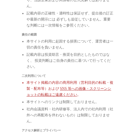
ん。
記載内容の正確性・適時性は保証せず、提出後の訂正
や最新の開示には 必ずしも追従していません。重要
な判断には一次情報をご参照ください。
責任の範囲
本サイトの利用に起因する損害について、運営者は一
切の責任を負いません。
記載内容は投資助言・推奨を目的としたものではな
く、 投資判断はご自身の責任に基づいて行ってくだ
さい。
二次利用について
本サイト掲載の内容の商用利用（営利目的の転載・複
製・配布等）および
SNS 等への画像・スクリーンシ
ョットの転載はご遠慮ください
。
本サイトへのリンクは制限しておりません。
社内会議資料・社内研修等、法人内での社内利用（社
外への再配布を伴わないもの）は制限しておりませ
ん。
アクセス解析とプライバシー