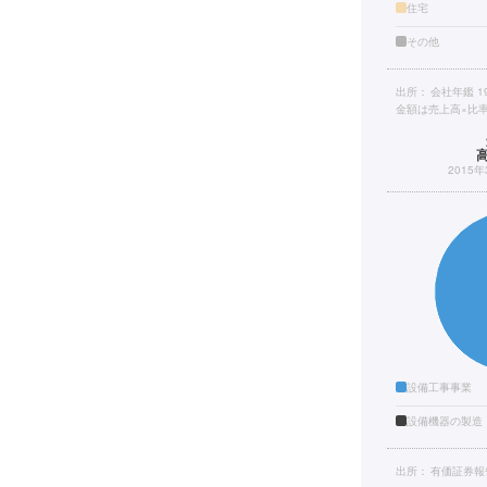
住宅
その他
出所：
会社年鑑 
金額は売上高×比
2015
設備工事事業
設備機器の製造
出所：
有価証券報