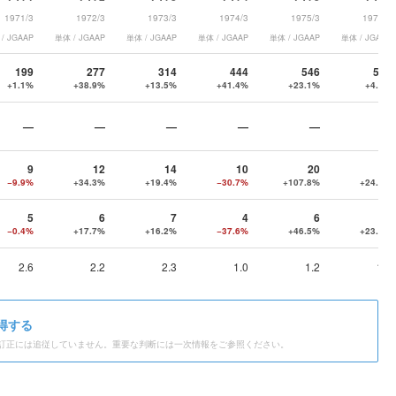
1971/3
1972/3
1973/3
1974/3
1975/3
1976/3
/ JGAAP
単体 / JGAAP
単体 / JGAAP
単体 / JGAAP
単体 / JGAAP
単体 / JGAAP
199
277
314
444
546
571
+1.1%
+38.9%
+13.5%
+41.4%
+23.1%
+4.5%
—
—
—
—
—
—
9
12
14
10
20
25
−9.9%
+34.3%
+19.4%
−30.7%
+107.8%
+24.6%
5
6
7
4
6
8
−0.4%
+17.7%
+16.2%
−37.6%
+46.5%
+23.3%
2.6
2.2
2.3
1.0
1.2
1.4
得する
訂正には追従していません。重要な判断には一次情報をご参照ください。