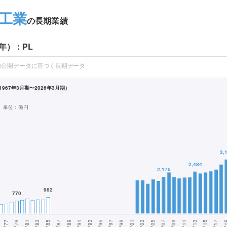
工業
の長期業績
年）：PL
の公開データに基づく長期データ
967年3月期〜2026年3月期）
単位：
億円