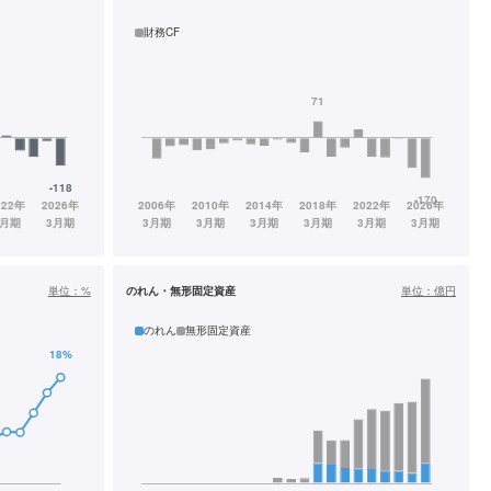
財務CF
単位：
%
のれん・無形固定資産
単位：
億円
のれん
無形固定資産