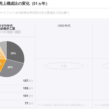
売上構成比の変化（51ヵ年）
ポートフォリオの転換を時代別の売上構成比で読み解く
1970年代
1980年代
高砂熱学工業
年3月期
単体
通期
欠落
157
億円
155
億円
101
億円
77
億円
データ未取得（該当年代の売上構成資料なし）
データ未取