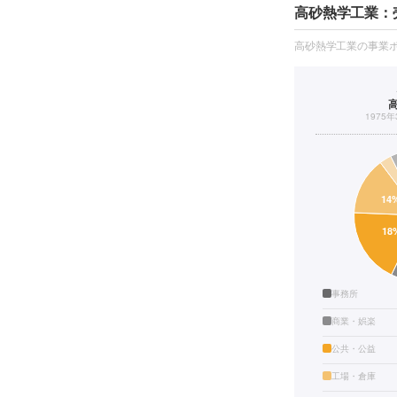
高砂熱学工業：
高砂熱学工業の事業
1975
事務所
商業・娯楽
公共・公益
工場・倉庫