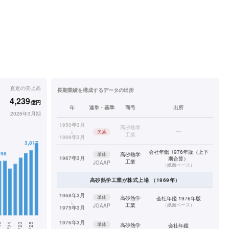
直近の
売上高
長期業績を構成するデータの出所
4,239
億円
年
連単・基準
商号
出所
2026年3月期
1950年3月
高砂熱学
↓
—
欠落
工業
1966年3月
会社年鑑 1976年版（上下
単体
高砂熱学
1967年3月
期合算）
工業
JGAAP
（
紙面ベース
）
高砂熱学工業
が株式上場
（
1969
年）
1968年3月
単体
高砂熱学
会社年鑑 1976年版
↓
工業
（
紙面ベース
）
JGAAP
1975年3月
1976年3月
単体
高砂熱学
会社年鑑
↓