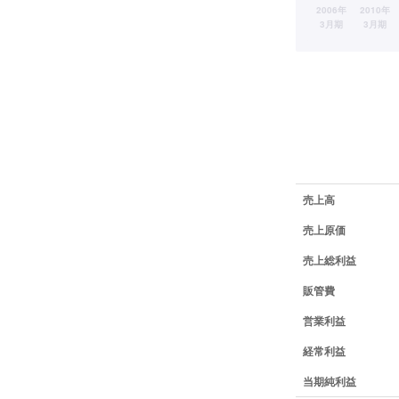
業績データ一覧
売上高
売上原価
売上総利益
販管費
営業利益
経常利益
当期純利益