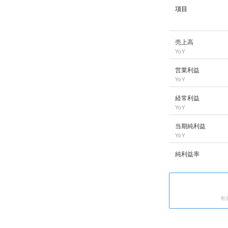
項目
高砂熱学工業
の長期
売上高
YoY
営業利益
YoY
経常利益
YoY
当期純利益
YoY
純利益率
有