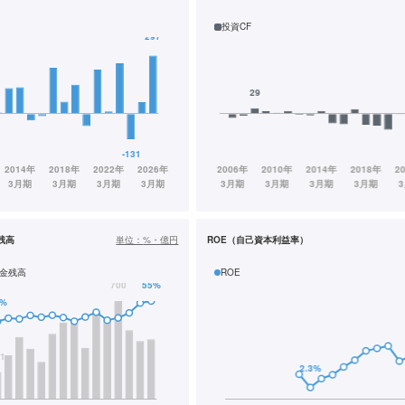
投資CF
残高
単位：
%・億円
ROE（自己資本利益率）
金残高
ROE