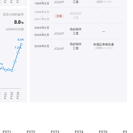
工業
（
紙面ベース
）
JGAAP
1985年3月
1986年3月
高砂熱学
直近の
純利益率
↓
—
欠落
工業
2001年3月
8.8
%
2002年3月
連結
2026年3月期
高砂熱学
↓
—
工業
JGAAP
2025年3月
連結
高砂熱学
有価証券報告書
2026年3月
工業
（
XBRLベース
）
JGAAP
FY71
FY72
FY73
FY74
FY75
FY76