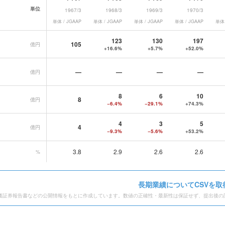
単位
1967/3
1968/3
1969/3
1970/3
単体 / JGAAP
単体 / JGAAP
単体 / JGAAP
単体 / JGAAP
単体 
業績データ一覧
123
130
197
105
億円
+16.6%
+5.7%
+52.0%
—
—
—
—
億円
8
6
10
8
億円
−6.4%
−29.1%
+74.3%
4
3
5
4
億円
−9.3%
−5.6%
+53.2%
3.8
2.9
2.6
2.6
%
長期業績についてCSVを取
価証券報告書などの公開情報をもとに作成しています。数値の正確性・最新性は保証せず、提出後の