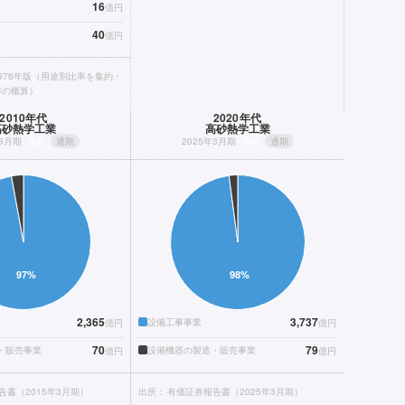
16
億円
40
億円
1976年版（用途別比率を集約・
率の概算）
2010年代
2020年代
高砂熱学工業
高砂熱学工業
年3月期
連結
通期
2025年3月期
連結
通期
2,365
3,737
設備工事事業
億円
億円
70
79
・販売事業
設備機器の製造・販売事業
億円
億円
告書（2015年3月期）
出所：
有価証券報告書（2025年3月期）