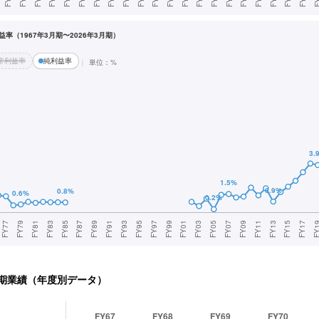
率（1967年3月期〜2026年3月期）
常利益率
純利益率
単位：%
期業績（年度別データ）
FY67
FY68
FY69
FY70