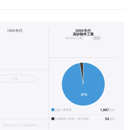
1990年代
2000年代
高砂熱学工業
2005年3月期
連結
通期
欠落
1,987
設備工事事業
億円
54
設備機器の製造・販売事業
億円
得（該当年代の売上構成資料なし）