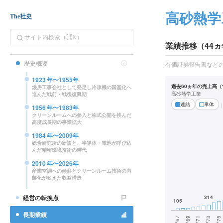
高砂熱学
The社史
業績推移（44ヵ
歴史概要
有価証券報告書など
1923
年〜
1955
年
過去60ヵ年の売上高（1
煖房工事会社として発足し冷凍機の国産化へ
高砂熱学工業
進んだ戦前・戦後復興期
連結
単体
1956
年〜
1983
年
クリーンルームへの参入と株式公開を挟んだ
高度成長期の事業拡大
1984
年〜
2009
年
総合研究所の新設と、半導体・電池が呼び込
んだ精密環境技術の時代
2010
年〜
2026
年
産業空調への傾斜とクリーンルーム技術の内
製化が変えた収益構造
経営の転換点
長期業績