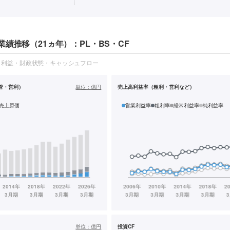
績推移（21ヵ年）：PL・BS・CF
・利益・財政状態・キャッシュフロー
管・営利）
単位：
億円
売上高利益率（粗利・営利など）
売上原価
営業利益率
粗利率
経常利益率
純利益率
単位：
億円
投資CF