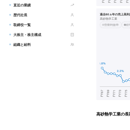
直近の業績
歴代社長
過去60ヵ年の売上高利益
高砂熱学工業
取締役一覧
営業利益率
経
大株主・株主構成
組織と給料
高砂熱学工業
の長