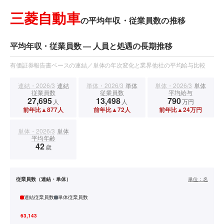
三菱自動車
の平均年収・従業員数の推移
平均年収・従業員数 — 人員と処遇の長期推移
有価証券報告書ベースの連結／単体の年次変化と業界他社の平均給与比較
連結・2026/3
連結
単体・2026/3
単体
単体・2026/3
単体
従業員数
従業員数
平均給与
27,695
13,498
790
人
人
万円
前年比▲877人
前年比▲72人
前年比▲24万円
単体・2026/3
単体
平均年齢
42
歳
従業員数（連結・単体）
単位：
名
連結従業員数
単体従業員数