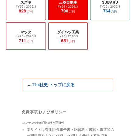
スズキ
三菱自動車
SUBARU
FY25
/ 2026/3
FY25
/ 2026/3
FY25
/ 2026/3
828
790
764
万円
万円
万円
マツダ
ダイハツ工業
FY25
/ 2026/3
FY15
/ 2016/3
711
651
万円
万円
← The社史 トップに戻る
免責事項およびポリシー
コンテンツの位置づけと正確性
本サイトは有価証券報告書・IR資料・書籍・報道等の
公開情報をもとに作成した 個人の分析・整理であ