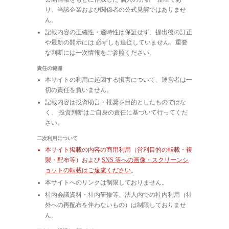
り、当該企業および関係者の公式見解ではありませ
ん。
記載内容の正確性・適時性は保証せず、提出後の訂正
や最新の開示には 必ずしも追従していません。重要
な判断には一次情報をご参照ください。
責任の範囲
本サイトの利用に起因する損害について、運営者は一
切の責任を負いません。
記載内容は投資助言・推奨を目的としたものではな
く、 投資判断はご自身の責任に基づいて行ってくだ
さい。
二次利用について
本サイト掲載の内容の商用利用（営利目的の転載・複
製・配布等）および
SNS 等への画像・スクリーンシ
ョットの転載はご遠慮ください
。
本サイトへのリンクは制限しておりません。
社内会議資料・社内研修等、法人内での社内利用（社
外への再配布を伴わないもの）は制限しておりませ
ん。