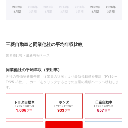
三菱自動車と同業他社の平均年収比較
業界横比較・最新有報ベース
同業他社の平均年収
（乗用車）
各社の有価証券報告書「従業員の状況」より最新掲載値を集計（
FY15〜
FY25
·
8
社）。 カードをクリックするとその企業の業績ページへ移動しま
す。
トヨタ自動車
ホンダ
日産自動車
FY25
/ 2026/3
FY25
/ 2026/3
FY25
/ 2026/3
1,006
933
857
万円
万円
万円