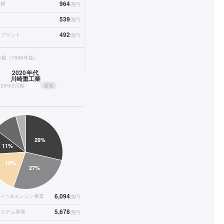
964
鉄構
億円
539
億円
492
ープラント
億円
鑑（1986年版）
2020年代
川崎重工業
025年3月期
連結
通期
6,094
ーツ&エンジン事業
億円
5,678
システム事業
億円