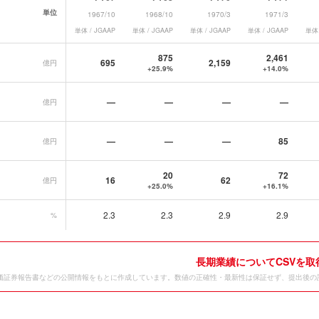
単位
1967/10
1968/10
1970/3
1971/3
単体 / JGAAP
単体 / JGAAP
単体 / JGAAP
単体 / JGAAP
単体 
績データ一覧
875
2,461
695
2,159
億円
+25.9%
+14.0%
—
—
—
—
億円
—
—
—
85
億円
20
72
16
62
億円
+25.0%
+16.1%
2.3
2.3
2.9
2.9
%
長期業績についてCSVを取
価証券報告書などの公開情報をもとに作成しています。数値の正確性・最新性は保証せず、提出後の