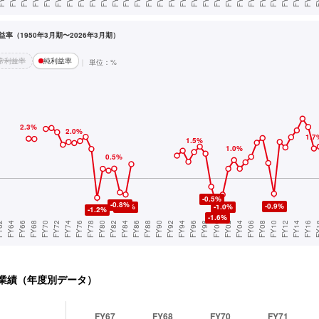
率（1950年3月期〜2026年3月期）
常利益率
純利益率
単位：%
業績（年度別データ）
FY67
FY68
FY70
FY71