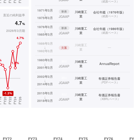
JGAAP
（
紙面ベース
）
1971年3月
単体
川崎重工
会社年鑑（1976年版）
↓
直近の
純利益率
業
（
紙面ベース
）
JGAAP
1975年3月
4.7
%
1976年3月
単体
川崎重工
会社年鑑（1986年版）
2026年3月期
↓
業
（
紙面ベース
）
JGAAP
1985年3月
1986年3月
川崎重工
↓
—
欠落
業
1992年3月
1993年3月
連結
川崎重工
↓
AnnualReport
業
JGAAP
2001年3月
2002年3月
連結
川崎重工
有価証券報告書
↓
業
（
PDFベース
）
JGAAP
2014年3月
2015年3月
連結
川崎重工
有価証券報告書
↓
業
（
XBRLベース
）
JGAAP
2018年3月
2019年3月
連結
川崎重工
有価証券報告書
↓
業
（
XBRLベース
）
IFRS
2026年3月
FY72
FY73
FY74
FY75
FY76
FY77