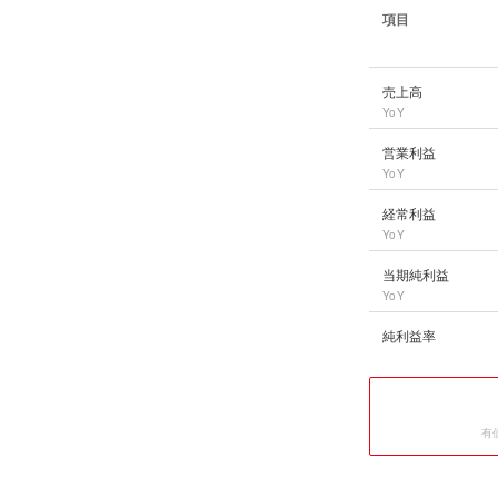
項目
川崎重工業
の長期業
売上高
YoY
営業利益
YoY
経常利益
YoY
当期純利益
YoY
純利益率
有