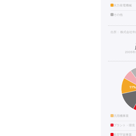
水力発電機械
その他
出所：
株式会社年
2005
汎用機事業
プラント・環境
航空宇宙事業