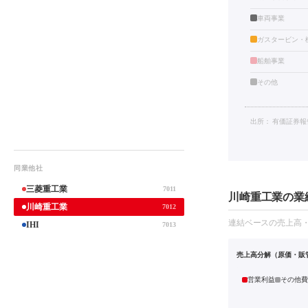
車両事業
ガスタービン・
船舶事業
その他
出所：
有価証券報
同業他社
三菱重工業
7011
川崎重工業の業績
川崎重工業
7012
連結ベースの売上高
IHI
7013
売上高分解（原価・販
営業利益
その他費