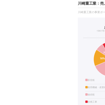
川崎重工業：売
川崎重工業の事業ポ
1961
新造船
舶用機械・産業
修繕船
鉄構工事