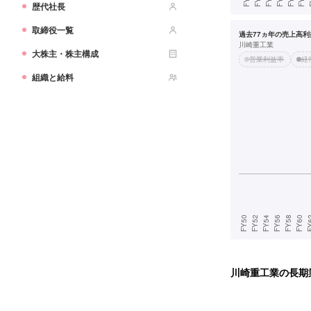
歴代社長
取締役一覧
過去77ヵ年の売上高利益
川崎重工業
大株主・株主構成
営業利益率
経
組織と給料
川崎重工業
の長期