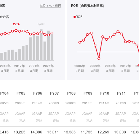
残高
単位：
%・億円
ROE（自己資本利益率）
金残高
ROE
FY04
FY05
FY06
FY07
FY08
FY09
FY10
FY11
FY
2005/3
2006/3
2007/3
2008/3
2009/3
2010/3
2011/3
2012/3
201
JGAAP
JGAAP
JGAAP
JGAAP
JGAAP
JGAAP
JGAAP
JGAAP
JGA
連結
連結
連結
連結
連結
連結
連結
連結
2,416
13,225
14,386
15,011
13,386
11,735
12,269
13,038
12,8