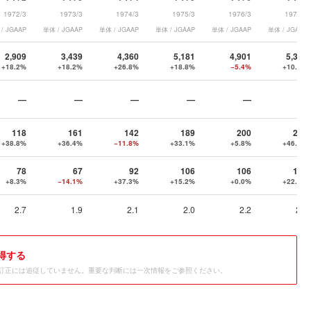
1972/3
1973/3
1974/3
1975/3
1976/3
1977/3
/ JGAAP
単体 / JGAAP
単体 / JGAAP
単体 / JGAAP
単体 / JGAAP
単体 / JGAAP
2,909
3,439
4,360
5,181
4,901
5,399
+18.2%
+18.2%
+26.8%
+18.8%
−5.4%
+10.2%
—
—
—
—
—
—
118
161
142
189
200
293
+38.8%
+36.4%
−11.8%
+33.1%
+5.8%
+46.5%
78
67
92
106
106
130
+8.3%
−14.1%
+37.3%
+15.2%
+0.0%
+22.6%
2.7
1.9
2.1
2.0
2.2
2.4
得する
訂正には追従していません。重要な判断には一次情報をご参照ください。