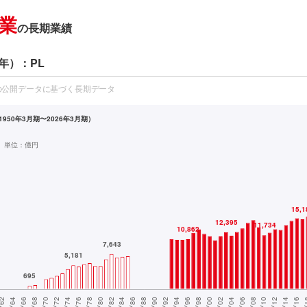
業
の長期業績
年）：PL
の公開データに基づく長期データ
950年3月期〜2026年3月期）
単位：
億円