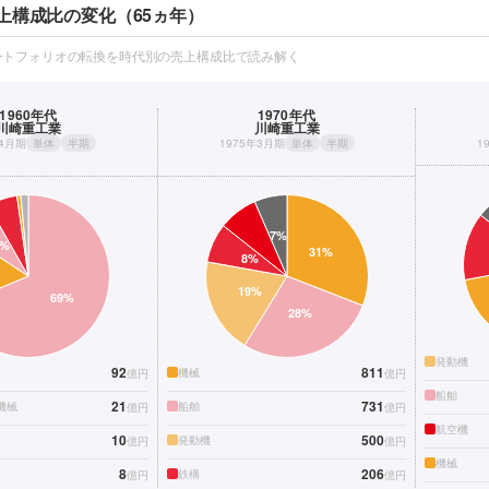
上構成比の変化（65ヵ年）
ートフォリオの転換を時代別の売上構成比で読み解く
1960年代
1970年代
川崎重工業
川崎重工業
年4月期
単体
半期
1975年3月期
単体
半期
1
発動機
92
811
機械
億円
億円
船舶
21
731
機械
船舶
億円
億円
航空機
10
500
発動機
億円
億円
機械
8
206
鉄構
億円
億円