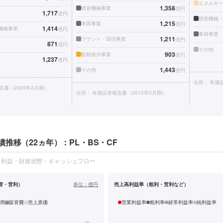
1,358
精密機械事業
億円
1,717
億円
精密機械
1,215
車両事業
億円
1,414
機械事業
億円
車両事業
1,211
プラント・環境事業
億円
871
億円
その他
903
船舶海洋事業
億円
1,237
億円
1,443
その他
億円
出所：
有価証
告書（2005年3月期）
出所：
有価証券報告書（2015年3月期）
推移（22ヵ年）：PL・BS・CF
・利益・財政状態・キャッシュフロー
管・営利）
単位：
億円
売上高利益率（粗利・営利など）
用
販管費
売上原価
営業利益率
粗利率
経常利益率
純利益率