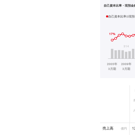
自己資本比率・現預金
自己資本比率
現預
業績データ一覧
売上高
1
億円