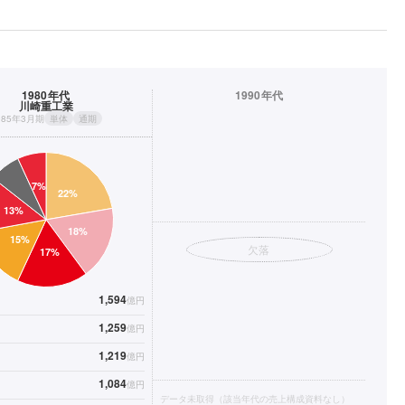
1980年代
1990年代
川崎重工業
985年3月期
単体
通期
欠落
1,594
億円
1,259
億円
1,219
億円
1,084
億円
データ未取得（該当年代の売上構成資料なし）