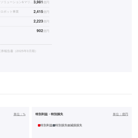
3,981
エネルギーソリューション&マリン事業
億円
2,415
・ロボット事業
億円
2,223
億円
902
億円
券報告書（2025年3月期）
単位：
%
特別利益・特別損失
単位：
億円
特別利益
特別損失
減損損失