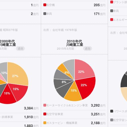
プラント
1
205
航空機
億円
億円
車両
2
171
車両
億円
億円
エネルギ
鑑 昭和37年版
出所：
会社年鑑 1976年版
出所：
会社年
2000年代
2010年代
川崎重工業
川崎重工業
年3月期
連結
通期
2015年3月期
連結
通期
2
3,292
モーターサイクル&エンジン事業
億円
3,384
億円
パワースポ
3,251
航空宇宙事業
億円
1,910
・鉄構事業
億円
航空宇宙
2,188
ガスタービン・機械事業
億円
1,883
億円