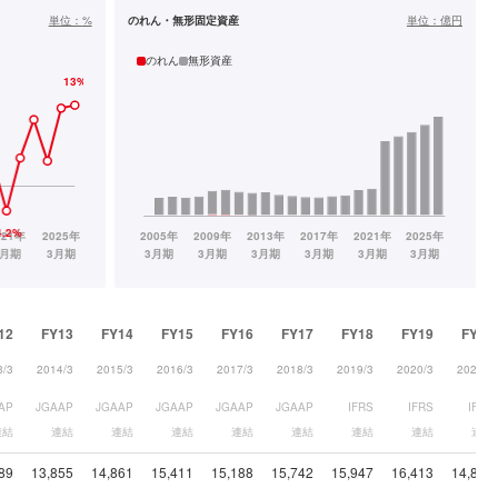
単位：
%
のれん・無形固定資産
単位：
億円
のれん
無形資産
12
FY13
FY14
FY15
FY16
FY17
FY18
FY19
FY20
3/3
2014/3
2015/3
2016/3
2017/3
2018/3
2019/3
2020/3
2021/3
AP
JGAAP
JGAAP
JGAAP
JGAAP
JGAAP
IFRS
IFRS
IFRS
連結
連結
連結
連結
連結
連結
連結
連結
連結
89
13,855
14,861
15,411
15,188
15,742
15,947
16,413
14,885