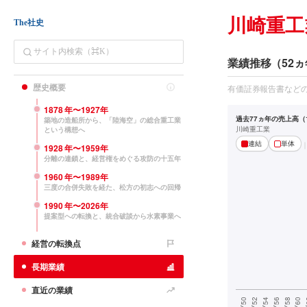
川崎重工
The社史
業績推移（52ヵ
歴史概要
有価証券報告書など
1878
年〜
1927
年
過去77ヵ年の売上高（1
築地の造船所から、「陸海空」の総合重工業
川崎重工業
という構想へ
連結
単体
1928
年〜
1959
年
分離の連鎖と、経営権をめぐる攻防の十五年
1960
年〜
1989
年
三度の合併失敗を経た、松方の初志への回帰
1990
年〜
2026
年
提案型への転換と、統合破談から水素事業へ
経営の転換点
長期業績
直近の業績