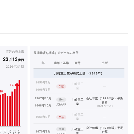
直近の
売上高
長期業績を構成するデータの出所
23,113
億円
年
連単・基準
商号
出所
2026年3月期
川崎重工業
が株式上場
（
1949
年）
1950年3月
川崎重工
↓
—
欠落
業
1966年3月
1967年10月
会社年鑑（1971年版）半期
単体
川崎重工
↓
合算
業
JGAAP
1968年10月
（
紙面ベース
）
川崎重工
1969年3月
—
欠落
業
会社年鑑（1971年版）半期
単体
川崎重工
1970年3月
合算
業