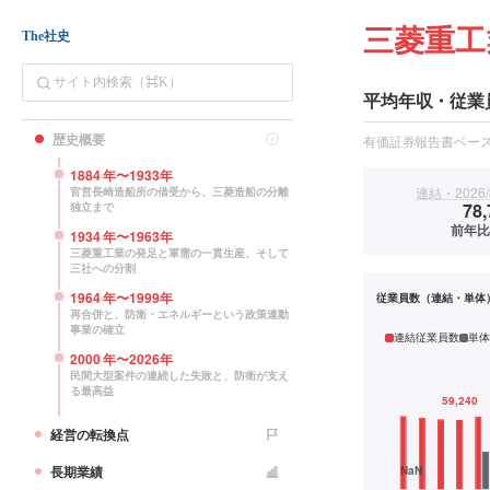
三菱重工
The社史
平均年収・従業
歴史概要
有価証券報告書ベー
1884
年〜
1933
年
連結・2026/
官営長崎造船所の借受から、三菱造船の分離
78,
独立まで
前年比+
1934
年〜
1963
年
三菱重工業の発足と軍需の一貫生産、そして
三社への分割
1964
年〜
1999
年
従業員数（連結・単体
再合併と、防衛・エネルギーという政策連動
事業の確立
連結従業員数
単体
2000
年〜
2026
年
民間大型案件の連続した失敗と、防衛が支え
る最高益
経営の転換点
長期業績