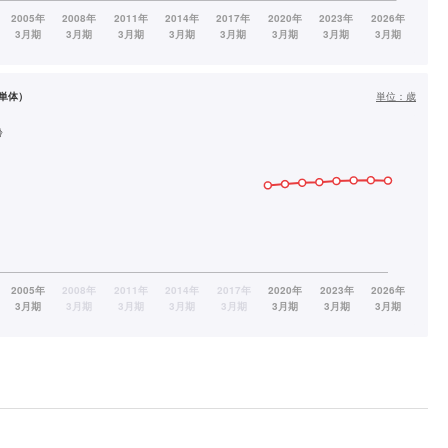
単体）
単位：
歳
齢