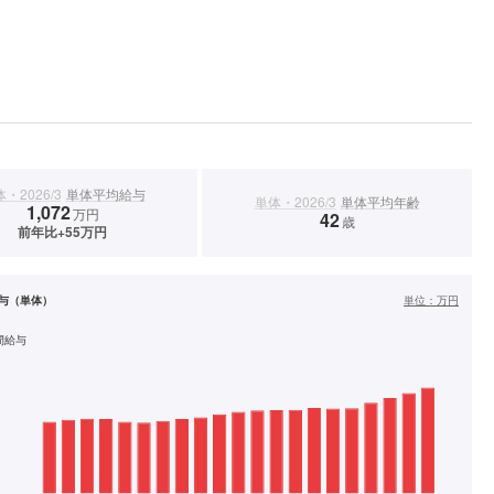
・2026/3
単体平均給与
単体・2026/3
単体平均年齢
1,072
万円
42
歳
前年比+55万円
与（単体）
単位：
万円
間給与