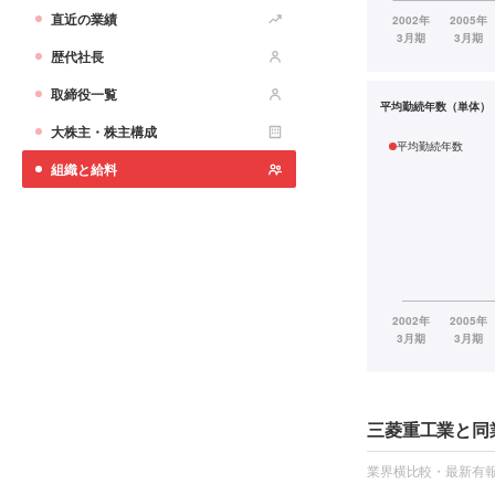
直近の業績
歴代社長
取締役一覧
平均勤続年数（単体）
大株主・株主構成
平均勤続年数
組織と給料
三菱重工業と同
業界横比較・最新有