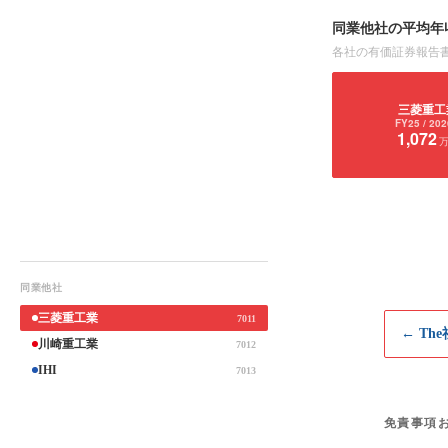
同業他社の平均年
各社の有価証券報告
三菱重工
FY25
/ 202
1,072
同業他社
三菱重工業
7011
← Th
川崎重工業
7012
IHI
7013
免責事項