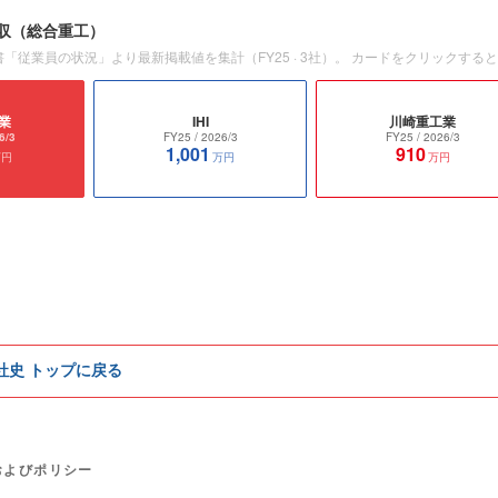
収
（総合重工）
書「従業員の状況」より最新掲載値を集計（
FY25
·
3
社）。 カードをクリックする
業
IHI
川崎重工業
6/3
FY25
/ 2026/3
FY25
/ 2026/3
1,001
910
万円
万円
万円
e社史 トップに戻る
およびポリシー