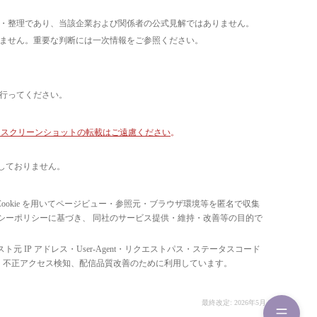
析・整理であり、当該企業および関係者の公式見解ではありません。
いません。重要な判断には一次情報をご参照ください。
て行ってください。
像・スクリーンショットの転載はご遠慮ください
。
しておりません。
ています。 Cookie を用いてページビュー・参照元・ブラウザ環境等を匿名で収集
ライバシーポリシーに基づき、 同社のサービス提供・維持・改善等の目的で
スト元 IP アドレス・User-Agent・リクエストパス・ステータスコード
の比率把握、 不正アクセス検知、配信品質改善のために利用しています。
最終改定: 2026年5月