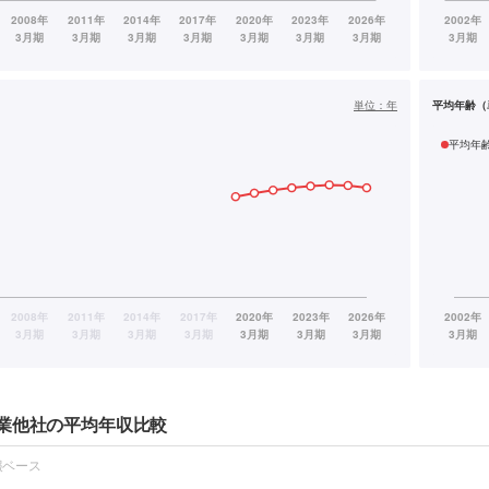
単位：
年
平均年齢（
平均年
業他社の平均年収比較
報ベース