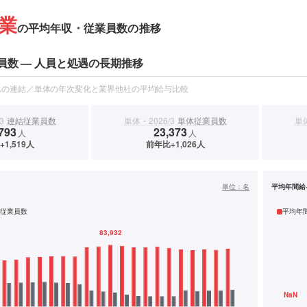
業
の平均年収・従業員数の推移
員数 — 人員と処遇の長期推移
スの連結／単体の年次変化と業界他社の平均給与比較
3
連結従業員数
単体・2026/3
単体従業員数
単体
793
23,373
人
人
1,519人
前年比+1,026人
）
単位：
名
平均年間給
従業員数
平均年