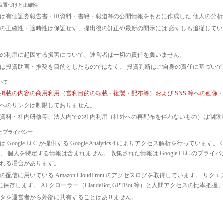
位置づけと正確性
は有価証券報告書・IR資料・書籍・報道等の公開情報をもとに作成した 個人の分
の正確性・適時性は保証せず、提出後の訂正や最新の開示には 必ずしも追従して
の利用に起因する損害について、運営者は一切の責任を負いません。
は投資助言・推奨を目的としたものではなく、 投資判断はご自身の責任に基づい
いて
ト掲載の内容の商用利用（営利目的の転載・複製・配布等）および
SNS 等への画
へのリンクは制限しておりません。
議資料・社内研修等、法人内での社内利用（社外への再配布を伴わないもの）は制限
とプライバシー
 Google LLC が提供する Google Analytics 4 によりアクセス解析を行っ
、 個人を特定する情報は含まれません。 収集された情報は Google LLC のプ
れる場合があります。
配信に用いている Amazon CloudFront のアクセスログを取得しています。 リクエ
3 に保存します。 AI クローラー（ClaudeBot, GPTBot 等）と人間アクセス
タを運営者から外部に共有することはありません。